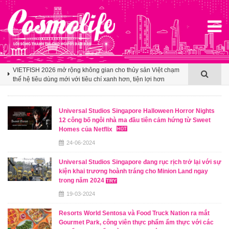
Klook hé lộ khoảng trống cảm ơn trong văn hóa du lịch nhóm
của người Việt
VIETFISH 2026 mở rộng không gian cho thủy sản Việt chạm
thế hệ tiêu dùng mới với tiêu chí xanh hơn, tiện lợi hơn
Booking.com x Mille Mille biến ly cà phê thành tấm vé mở lối
du lịch Việt
Universal Studios Singapore Halloween Horror Nights
12 công bố ngôi nhà ma đầu tiên cảm hứng từ Sweet
Klook hé lộ khoảng trống cảm ơn trong văn hóa du lịch nhóm
Homes của Netflix
của người Việt
24-06-2024
VIETFISH 2026 mở rộng không gian cho thủy sản Việt chạm
thế hệ tiêu dùng mới với tiêu chí xanh hơn, tiện lợi hơn
Universal Studios Singapore đang rục rịch trở lại với sự
kiện khai trương hoành tráng cho Minion Land ngay
trong năm 2024
19-03-2024
Resorts World Sentosa và Food Truck Nation ra mắt
Gourmet Park, công viên thực phẩm ẩm thực với các