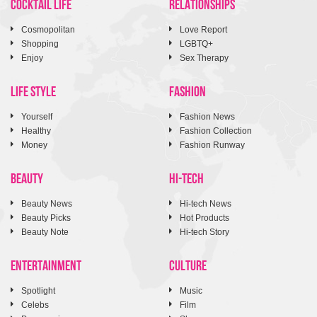
COCKTAIL LIFE
RELATIONSHIPS
Cosmopolitan
Love Report
Shopping
LGBTQ+
Enjoy
Sex Therapy
LIFE STYLE
FASHION
Yourself
Fashion News
Healthy
Fashion Collection
Money
Fashion Runway
BEAUTY
HI-TECH
Beauty News
Hi-tech News
Beauty Picks
Hot Products
Beauty Note
Hi-tech Story
ENTERTAINMENT
CULTURE
Spotlight
Music
Celebs
Film