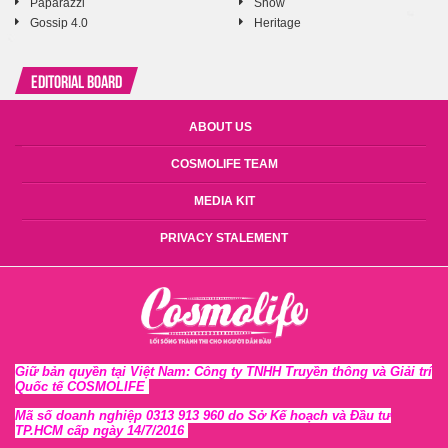
Paparazzi
Show
Gossip 4.0
Heritage
Editorial Board
ABOUT US
COSMOLIFE TEAM
MEDIA KIT
PRIVACY STALEMENT
Giữ bản quyền tại Việt Nam: Công ty TNHH Truyền thông và Giải trí
Quốc tế COSMOLIFE
Mã số doanh nghiệp 0313 913 960 do Sở Kế hoạch và Đầu tư
TP.HCM cấp ngày 14/7/2016