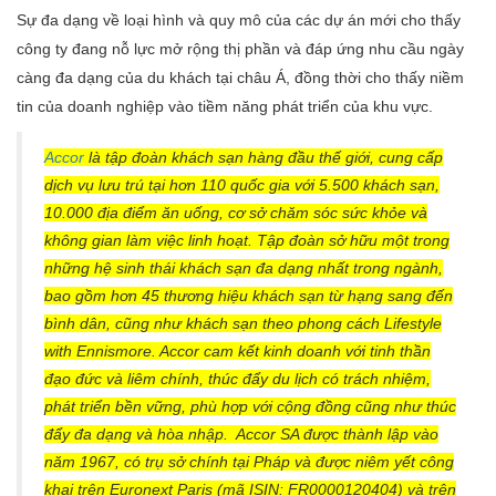
Sự đa dạng về loại hình và quy mô của các dự án mới cho thấy
công ty đang nỗ lực mở rộng thị phần và đáp ứng nhu cầu ngày
càng đa dạng của du khách tại châu Á, đồng thời cho thấy niềm
tin của doanh nghiệp vào tiềm năng phát triển của khu vực.
Accor
là tập đoàn khách sạn hàng đầu thế giới, cung cấp
dịch vụ lưu trú tại hơn 110 quốc gia với 5.500 khách sạn,
10.000 địa điểm ăn uống, cơ sở chăm sóc sức khỏe và
không gian làm việc linh hoạt. Tập đoàn sở hữu một trong
những hệ sinh thái khách sạn đa dạng nhất trong ngành,
bao gồm hơn 45 thương hiệu khách sạn từ hạng sang đến
bình dân, cũng như khách sạn theo phong cách Lifestyle
with Ennismore. Accor cam kết kinh doanh với tinh thần
đạo đức và liêm chính, thúc đẩy du lịch có trách nhiệm,
phát triển bền vững, phù hợp với cộng đồng cũng như thúc
đẩy đa dạng và hòa nhập. Accor SA được thành lập vào
năm 1967, có trụ sở chính tại Pháp và được niêm yết công
khai trên Euronext Paris (mã ISIN: FR0000120404) và trên