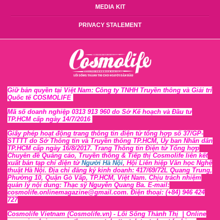
MEDIA KIT
PRIVACY STALEMENT
Giữ bản quyền tại Việt Nam: Công ty TNHH Truyền thông và Giải trí
Quốc tế COSMOLIFE
Mã số doanh nghiệp 0313 913 960 do Sở Kế hoạch và Đầu tư
TP.HCM cấp ngày 14/7/2016
Giấy phép hoạt động trang thông tin điện tử tổng hợp số 37/GP-
STTTT
do Sở Thông tin và Tr
uyền thông TP.HCM, Ủy ban Nhân dân
TP.HCM cấp ngày 16/8/2017. Trang Thông tin Điện tử Tổng hợp
Chuyên đề Quảng cáo, Truyền thông & Tiếp thị Cosmolife liên kết
xuất bản tạp chí điện tử
Người Hà Nội
, Hội Liên hiệp Văn học Nghệ
thuật Hà Nội
. Địa chỉ đăng ký kinh doanh: 417/69/72L Quang Trung,
Phường 10, Quận Gò Vấp, TP.HCM, Việt Nam. Chịu trách nhiệm
quản lý nội dung: Thạc sỹ Nguyễn Quang Ba. E-mail:
cosmolife.onlinemagazine@gmail.com. Điện thoại: (+84) 946 424
727
Cosmolife Vietnam
(Cosmolife.vn)
- Lối Sống Thành Thị |
Online