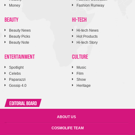
Money
Fashion Runway
BEAUTY
HI-TECH
Beauty News
Hi-tech News
Beauty Picks
Hot Products
Beauty Note
Hi-tech Story
ENTERTAINMENT
CULTURE
Spotlight
Music
Celebs
Film
Paparazzi
Show
Gossip 4.0
Heritage
Editorial Board
ABOUT US
COSMOLIFE TEAM