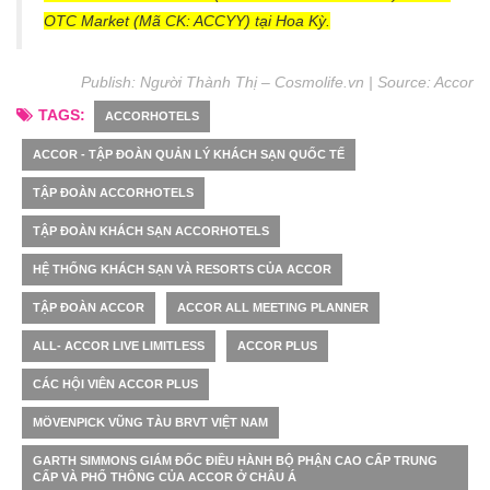
OTC Market (Mã CK: ACCYY) tại Hoa Kỳ.
Publish: Người Thành Thị – Cosmolife.vn | Source:
A
ccor
TAGS:
ACCORHOTELS
ACCOR - TẬP ĐOÀN QUẢN LÝ KHÁCH SẠN QUỐC TẾ
TẬP ĐOÀN ACCORHOTELS
TẬP ĐOÀN KHÁCH SẠN ACCORHOTELS
HỆ THỐNG KHÁCH SẠN VÀ RESORTS CỦA ACCOR
TẬP ĐOÀN ACCOR
ACCOR ALL MEETING PLANNER
ALL- ACCOR LIVE LIMITLESS
ACCOR PLUS
CÁC HỘI VIÊN ACCOR PLUS
MÖVENPICK VŨNG TÀU BRVT VIỆT NAM
GARTH SIMMONS GIÁM ĐỐC ĐIỀU HÀNH BỘ PHẬN CAO CẤP TRUNG
CẤP VÀ PHỔ THÔNG CỦA ACCOR Ở CHÂU Á