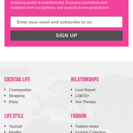
shopping guides & entertainment. Exclusive promotions and
invitations from our partners, and chances to win great prizes!
SIGN UP
COCKTAIL LIFE
RELATIONSHIPS
Cosmopolitan
Love Report
Shopping
LGBTQ+
Enjoy
Sex Therapy
LIFE STYLE
FASHION
Yourself
Fashion News
Healthy
Fashion Collection