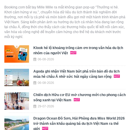
Booking.com bắt tay Mille Mille ra mắt không gian pop-up “Thưởng vị hè.
Khơi cảm hứng vi vu.”, chuyển hóa dữ liệu du lịch thành trải nghiệm đời
thường, nơi mỗi ly cà phê và món bánh đều gợi mở một hành trình khám phá
Việt Nam. Sáng kiến phản ánh xu hướng du lịch cá nhân hóa đang lan rộng
tại châu Á, đồng thời cho thấy cách các thương hiệu quốc tế kết nối cảm xúc,
văn hóa và công nghệ để truyền cảm hứng cho thế hệ du khách mới trước
mỗi kỳ nghỉ.
Klook hé lộ khoảng trống cảm ơn trong văn hóa du lịch
nhóm của người Việt
06-08-2026
Agoda ghi nhận Việt Nam bứt phá trên bản đồ du lịch
mùa hè châu Á nhờ sức hút ngày càng lan rộng
06-08-2026
Chiến dịch Hữu cơ EU mở chương mới cho phong cách
sống xanh tại Việt Nam
29-07-2026
Dragon Ocean Đồ Sơn, Hải Phòng đưa Miss World 2026
trở thành sân khấu quảng bá du lịch Việt Nam ra thế
giới