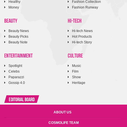
Healthy
Fashion Collection
Money
Fashion Runway
BEAUTY
HI-TECH
Beauty News
Hi-tech News
Beauty Picks
Hot Products
Beauty Note
Hi-tech Story
ENTERTAINMENT
CULTURE
Spotlight
Music
Celebs
Film
Paparazzi
Show
Gossip 4.0
Heritage
Editorial Board
ABOUT US
COSMOLIFE TEAM