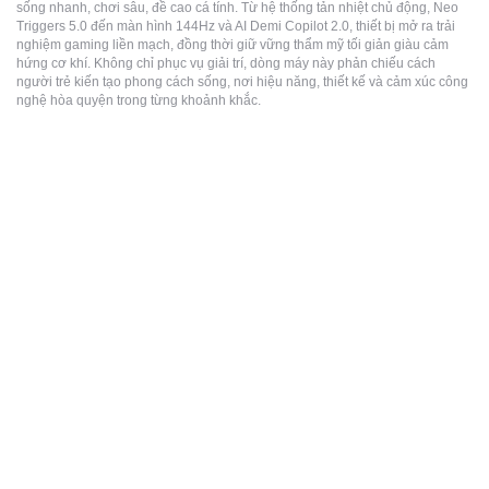
sống nhanh, chơi sâu, đề cao cá tính. Từ hệ thống tản nhiệt chủ động, Neo
Triggers 5.0 đến màn hình 144Hz và AI Demi Copilot 2.0, thiết bị mở ra trải
nghiệm gaming liền mạch, đồng thời giữ vững thẩm mỹ tối giản giàu cảm
hứng cơ khí. Không chỉ phục vụ giải trí, dòng máy này phản chiếu cách
người trẻ kiến tạo phong cách sống, nơi hiệu năng, thiết kế và cảm xúc công
nghệ hòa quyện trong từng khoảnh khắc.