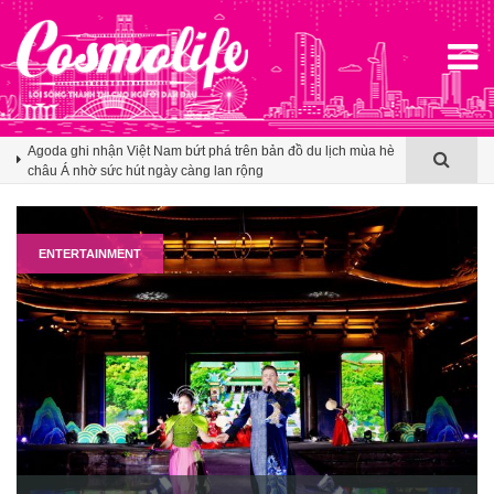
Agoda ghi nhận Việt Nam bứt phá trên bản đồ du lịch mùa hè
châu Á nhờ sức hút ngày càng lan rộng
Booking.com x Mille Mille biến ly cà phê thành tấm vé mở lối
du lịch Việt
Klook hé lộ khoảng trống cảm ơn trong văn hóa du lịch nhóm
của người Việt
ENTERTAINMENT
Agoda ghi nhận Việt Nam bứt phá trên bản đồ du lịch mùa hè
châu Á nhờ sức hút ngày càng lan rộng
Booking.com x Mille Mille biến ly cà phê thành tấm vé mở lối
du lịch Việt