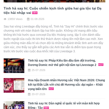
Tinh hà say hi: Cuộc chiến kịch tính giữa hai gia tộc tại Dạ
tiệc hài nhập vai
13859 Views
01-08-2026
Sau hai vòng Livestage đầy bùng nổ, Tinh hà “Say Hi” chính thức bước vào
chương mới với màn thành lập hai liên quân. Không chỉ mang đến bầu
không khí hài hước qua concept Dạ tiệc Hoàng cung, tập 5 còn đánh dấu
bước ngoặt của cuộc thi khi thử thách được nâng lên một tầm cao mới. Xen
giữa những màn đấu trí và chọn đội là những khoảnh khắc tình anh em đầy
cảm xúc, cho thấy sự gắn kết giữa các Anh trai vẫn là điểm tựa quan trọng
trước khi bước vào cuộc đua khốc liệt của Livestage 3.
Tinh hà say hi: Pháp Kiều lần đầu làm đội trưởng,
Dương Domic mở thế giới nội tâm tại Livestage 2
25-07-2026
Hoa hậu Doanh nhân Hương sắc Việt Nam 2026: Chung
kết tại Đắk Lắk với chủ đề Hương sắc đại ngàn – Khát
vọng biển lớn
20-07-2026
Tinh hà say hi: Dàn nghệ sĩ quốc tế với màn kết hợp
Đông - Tây