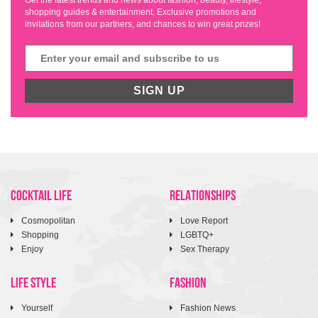
Get the latest trends and news about fashion, beauty, lifestyle,
shopping guides & entertainment. Exclusive promotions and
invitations from our partners, and chances to win great prizes!
SIGN UP
COCKTAIL LIFE
RELATIONSHIPS
Cosmopolitan
Love Report
Shopping
LGBTQ+
Enjoy
Sex Therapy
LIFE STYLE
FASHION
Yourself
Fashion News