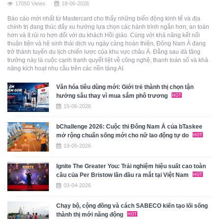
17050 Views
18-06-2026
Báo cáo mới nhất từ Mastercard cho thấy những biến động kinh tế và địa
chính trị đang thúc đẩy xu hướng lựa chọn các hành trình ngắn hơn, an toàn
hơn và ít rủi ro hơn đối với du khách Hồi giáo. Cùng với khả năng kết nối
thuận tiện và hệ sinh thái dịch vụ ngày càng hoàn thiện, Đông Nam Á đang
trở thành tuyến du lịch chiến lược của khu vực châu Á. Đằng sau đà tăng
trưởng này là cuộc cạnh tranh quyết liệt về công nghệ, thanh toán số và khả
năng kích hoạt nhu cầu trên các nền tảng AI.
Văn hóa tiêu dùng mới: Giới trẻ thành thị chọn tận
hưởng sâu thay vì mua sắm phô trương
15-06-2026
bChallenge 2026: Cuộc thi Đông Nam Á của bTaskee
mở rộng chuẩn sống mới cho nữ lao động tự do
19-05-2026
Ignite The Greater You: Trải nghiệm hiệu suất cao toàn
cầu của Per Bristow lần đầu ra mắt tại Việt Nam
03-04-2026
Chạy bộ, cộng đồng và cách SABECO kiến tạo lối sống
thành thị mới năng động