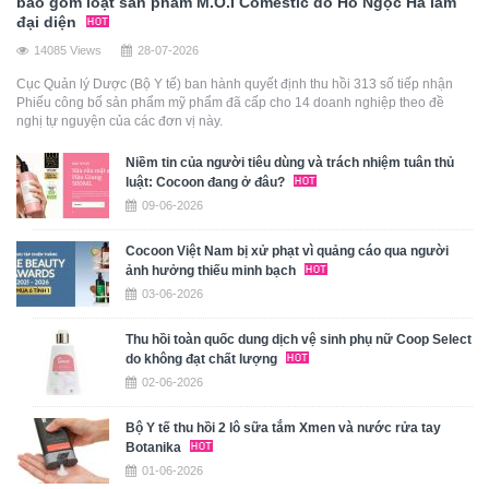
bao gồm loạt sản phẩm M.O.I Comestic do Hồ Ngọc Hà làm
đại diện
14085 Views
28-07-2026
Cục Quản lý Dược (Bộ Y tế) ban hành quyết định thu hồi 313 số tiếp nhận
Phiếu công bố sản phẩm mỹ phẩm đã cấp cho 14 doanh nghiệp theo đề
nghị tự nguyện của các đơn vị này.
Niềm tin của người tiêu dùng và trách nhiệm tuân thủ
luật: Cocoon đang ở đâu?
09-06-2026
Cocoon Việt Nam bị xử phạt vì quảng cáo qua người
ảnh hưởng thiếu minh bạch
03-06-2026
Thu hồi toàn quốc dung dịch vệ sinh phụ nữ Coop Select
do không đạt chất lượng
02-06-2026
Bộ Y tế thu hồi 2 lô sữa tắm Xmen và nước rửa tay
Botanika
01-06-2026