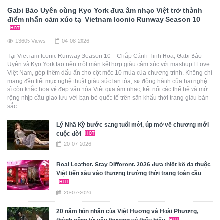
Gabi Bảo Uyên cùng Kyo York đưa âm nhạc Việt trở thành
điểm nhấn cảm xúc tại Vietnam Iconic Runway Season 10
13605 Views
04-08-2026
Tại Vietnam Iconic Runway Season 10 – Chắp Cánh Tinh Hoa, Gabi Bảo
Uyên và Kyo York tạo nên một màn kết hợp giàu cảm xúc với mashup I Love
Việt Nam, góp thêm dấu ấn cho cột mốc 10 mùa của chương trình. Không chỉ
mang đến tiết mục nghệ thuật giàu sức lan tỏa, sự đồng hành của hai nghệ
sĩ còn khắc họa vẻ đẹp văn hóa Việt qua âm nhạc, kết nối các thế hệ và mở
rộng nhịp cầu giao lưu với bạn bè quốc tế trên sân khấu thời trang giàu bản
sắc.
Lý Nhã Kỳ bước sang tuổi mới, úp mở về chương mới
cuộc đời
20-07-2026
Real Leather. Stay Different. 2026 đưa thiết kế da thuộc
Việt tiến sâu vào thương trường thời trang toàn cầu
20-07-2026
20 năm hôn nhân của Việt Hương và Hoài Phương,
thành công từ yêu thương và thấu hiểu