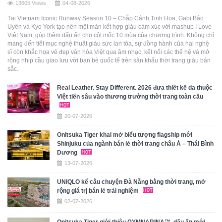
13605 Views
04-08-2026
Tại Vietnam Iconic Runway Season 10 – Chắp Cánh Tinh Hoa, Gabi Bảo
Uyên và Kyo York tạo nên một màn kết hợp giàu cảm xúc với mashup I Love
Việt Nam, góp thêm dấu ấn cho cột mốc 10 mùa của chương trình. Không chỉ
mang đến tiết mục nghệ thuật giàu sức lan tỏa, sự đồng hành của hai nghệ
sĩ còn khắc họa vẻ đẹp văn hóa Việt qua âm nhạc, kết nối các thế hệ và mở
rộng nhịp cầu giao lưu với bạn bè quốc tế trên sân khấu thời trang giàu bản
sắc.
Real Leather. Stay Different. 2026 đưa thiết kế da thuộc
Việt tiến sâu vào thương trường thời trang toàn cầu
20-07-2026
Onitsuka Tiger khai mở biểu tượng flagship mới
Shinjuku của ngành bán lẻ thời trang châu Á – Thái Bình
Dương
13-07-2026
UNIQLO kể câu chuyện Đà Nẵng bằng thời trang, mở
rộng giá trị bán lẻ trải nghiệm
02-07-2026
Onitsuka Tiger giới thiệu GYMNARINA™, dấu ấn mới