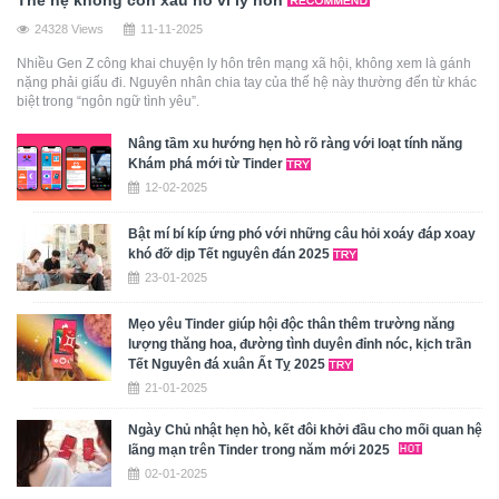
24328 Views
11-11-2025
Nhiều Gen Z công khai chuyện ly hôn trên mạng xã hội, không xem là gánh
nặng phải giấu đi. Nguyên nhân chia tay của thế hệ này thường đến từ khác
biệt trong “ngôn ngữ tình yêu”.
Nâng tầm xu hướng hẹn hò rõ ràng với loạt tính năng
Khám phá mới từ Tinder
12-02-2025
Bật mí bí kíp ứng phó với những câu hỏi xoáy đáp xoay
khó đỡ dịp Tết nguyên đán 2025
23-01-2025
Mẹo yêu Tinder giúp hội độc thân thêm trường năng
lượng thăng hoa, đường tình duyên đỉnh nóc, kịch trần
Tết Nguyên đá xuân Ất Tỵ 2025
21-01-2025
Ngày Chủ nhật hẹn hò, kết đôi khởi đầu cho mối quan hệ
lãng mạn trên Tinder trong năm mới 2025
02-01-2025