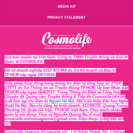
MEDIA KIT
PRIVACY STALEMENT
Giữ bản quyền tại Việt Nam: Công ty TNHH Truyền thông và Giải trí
Quốc tế COSMOLIFE
Mã số doanh nghiệp 0313 913 960 do Sở Kế hoạch và Đầu tư
TP.HCM cấp ngày 14/7/2016
Giấy phép hoạt động trang thông tin điện tử tổng hợp số 37/GP-
STTTT
do Sở Thông tin và Tr
uyền thông TP.HCM, Ủy ban Nhân dân
TP.HCM cấp ngày 16/8/2017. Trang Thông tin Điện tử Tổng hợp
Chuyên đề Quảng cáo, Truyền thông & Tiếp thị Cosmolife liên kết
xuất bản tạp chí điện tử
Người Hà Nội
, Hội Liên hiệp Văn học Nghệ
thuật Hà Nội
. Địa chỉ đăng ký kinh doanh: 417/69/72L Quang Trung,
Phường 10, Quận Gò Vấp, TP.HCM, Việt Nam. Chịu trách nhiệm
quản lý nội dung: Thạc sỹ Nguyễn Quang Ba. E-mail:
cosmolife.onlinemagazine@gmail.com. Điện thoại: (+84) 946 424
727
Cosmolife Vietnam
(Cosmolife.vn)
- Lối Sống Thành Thị |
Online