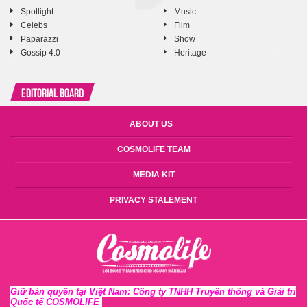
Spotlight
Music
Celebs
Film
Paparazzi
Show
Gossip 4.0
Heritage
Editorial Board
ABOUT US
COSMOLIFE TEAM
MEDIA KIT
PRIVACY STALEMENT
Giữ bản quyền tại Việt Nam: Công ty TNHH Truyền thông và Giải trí
Quốc tế COSMOLIFE