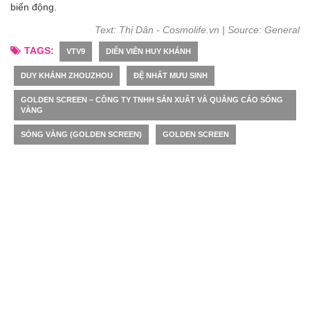
biến động.
Text: Thị Dân - Cosmolife.vn | Source: General
TAGS:
VTV9
DIỄN VIÊN HUY KHÁNH
DUY KHÁNH ZHOUZHOU
ĐỆ NHẤT MƯU SINH
GOLDEN SCREEN – CÔNG TY TNHH SẢN XUẤT VÀ QUẢNG CÁO SÓNG
VÀNG
SÓNG VÀNG (GOLDEN SCREEN)
GOLDEN SCREEN