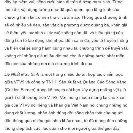
đầy ắp niềm vui, tiếng cười bình dị trên đường mưu sinh. Từng
món ăn, vật dụng tưởng như đã quá quen, qua lăng kính của
chương trình lại trở nên thú vị và ấm áp. Thông qua chương trình
sẽ có nhiều vẻ đẹp, sản vật địa phương được quảng bá, khán giả
sẽ thêm yêu sự bình dị từ cuộc sống dân dã, và hiểu giá trị của
đồng tiền từ lao động khó nhọc. Bên cạnh đó, yếu tố truyền thống
và hiện đại sẽ song hành cùng nhau tại chương trình để truyền tải
không chỉ những giá trị lâu đời mà còn là những bước phát triển,
đổi mới của những nơi mà chương trình đi qua.
Đệ Nhất Mưu Sinh
là một trong nhiều dự án hợp tác chiến lược
giữa VTV9 và công ty TNHH Sản Xuất và Quảng Cáo Sóng Vàng
(Golden Screen) trong kế hoạch dài hạn xây dựng những vệt giờ
giải trí chất lượng trên VTV9. Với mong muốn mang lại cho khán
giả của VTV9 nói riêng và khán giả Việt Nam nói chung những nội
dung chất lượng, phản ánh đúng đời sống chân thật của người
dân thông qua nhiều góc nhìn khác nhau, từ đó mang đến những
thông điệp tích cực, lạc quan cho mọi người giữa thế giới đầy