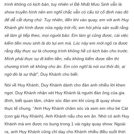
trình không có kịch bản, tuy nhiên vì Đệ Nhất Mưu Sinh vẫn là
show truyền hình nên em nghĩ chắc vẫn có cấu tứ cố định nào đó
để dễ cắt dựng chứ. Tuy nhiên, đến khi vào quay, em với anh Huy
Khánh ghi hình được nửa ngày trời rồi, em hỏi phía sản xuất rằng
sẽ làm gì tiếp theo, mọi người bảo: Em làm gì cũng được, cái việc
kiếm tiền mưu sinh là do tụi em mà. Lúc này em mới ngộ ra được
rằng đây thực sự là chương trình không hề có kịch bản cho trước.
Mình phải thực sự đi kiếm tiền, nếu không kiếm được tiền thì
chương trình sẽ không cho ăn. Em còn nghĩ là nói vui thôi đó, ai
ngờ đó là sự thật",
Duy Khánh cho biết.
Nói về Huy Khánh, Duy Khánh dành cho đàn anh nhiều lời khen
ngợi. Duy Khánh nhận xét Huy Khánh là người đàn ông của gia
đình, biết quan tâm, chăm sóc đàn em khi cùng đi quay show
thực tế chung. “Anh Huy Khánh chăm sóc và xem em như bé Cát
(con gái Huy Khánh). Anh Khánh nấu cho em ăn. Nhờ có anh Huy
Khánh mà em được no bụng trong 1 vài ngày quay show. Ngoài
ra, anh Huy Khánh cũng chỉ dạy cho Khánh nhiều điều suốt thời