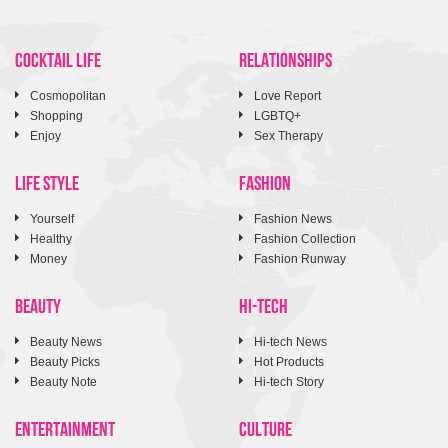
COCKTAIL LIFE
RELATIONSHIPS
Cosmopolitan
Love Report
Shopping
LGBTQ+
Enjoy
Sex Therapy
LIFE STYLE
FASHION
Yourself
Fashion News
Healthy
Fashion Collection
Money
Fashion Runway
BEAUTY
HI-TECH
Beauty News
Hi-tech News
Beauty Picks
Hot Products
Beauty Note
Hi-tech Story
ENTERTAINMENT
CULTURE