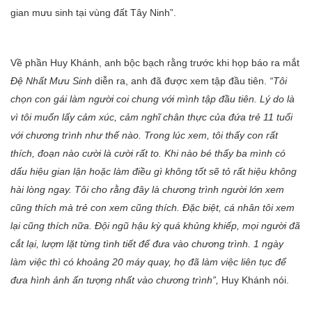
gian mưu sinh tại vùng đất Tây Ninh”.
Về phần Huy Khánh, anh bộc bạch rằng trước khi họp báo ra mắt
Đệ Nhất Mưu Sinh
diễn ra, anh đã được xem tập đầu tiên.
“Tôi
chọn con gái làm người coi chung với mình tập đầu tiên. Lý do là
vì tôi muốn lấy cảm xúc, cảm nghĩ chân thực của đứa trẻ 11 tuổi
với chương trình như thế nào. Trong lúc xem, tôi thấy con rất
thích, đoạn nào cười là cười rất to. Khi nào bé thấy ba mình có
dấu hiệu gian lận hoặc làm điều gì không tốt sẽ tỏ rất hiệu không
hài lòng ngay. Tôi cho rằng đây là chương trình người lớn xem
cũng thích mà trẻ con xem cũng thích. Đặc biệt, cá nhân tôi xem
lại cũng thích nữa. Đội ngũ hậu kỳ quá khủng khiếp, mọi người đã
cắt lại, lượm lặt từng tình tiết để đưa vào chương trình. 1 ngày
làm việc thì có khoảng 20 máy quay, họ đã làm việc liên tục để
đưa hình ảnh ấn tượng nhất vào chương trình”,
Huy Khánh nói.