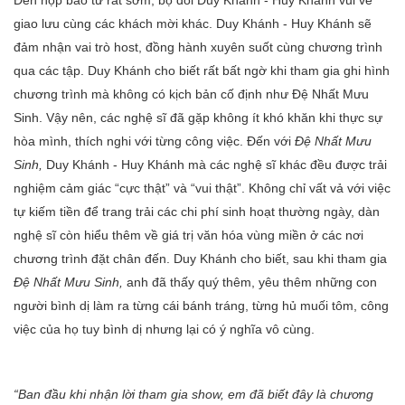
Đến họp báo từ rất sớm, bộ đôi Duy Khánh - Huy Khánh vui vẻ
giao lưu cùng các khách mời khác. Duy Khánh - Huy Khánh sẽ
đảm nhận vai trò host, đồng hành xuyên suốt cùng chương trình
qua các tập. Duy Khánh cho biết rất bất ngờ khi tham gia ghi hình
chương trình mà không có kịch bản cố định như Đệ Nhất Mưu
Sinh. Vậy nên, các nghệ sĩ đã gặp không ít khó khăn khi thực sự
hòa mình, thích nghi với từng công việc. Đến với
Đệ Nhất Mưu
Sinh,
Duy Khánh - Huy Khánh mà các nghệ sĩ khác đều được trải
nghiệm cảm giác “cực thật” và “vui thật”.
Không chỉ vất vả với việc
tự kiếm tiền để trang trải các chi phí sinh hoạt thường ngày, dàn
nghệ sĩ còn hiểu thêm về giá trị văn hóa vùng miền ở các nơi
chương trình đặt chân đến. Duy Khánh cho biết, sau khi tham gia
Đệ Nhất Mưu Sinh,
anh đã thấy quý thêm, yêu thêm những con
người bình dị làm ra từng cái bánh tráng, từng hủ muối tôm, công
việc của họ tuy bình dị nhưng lại có ý nghĩa vô cùng.
“Ban đầu khi nhận lời tham gia show, em đã biết đây là chương