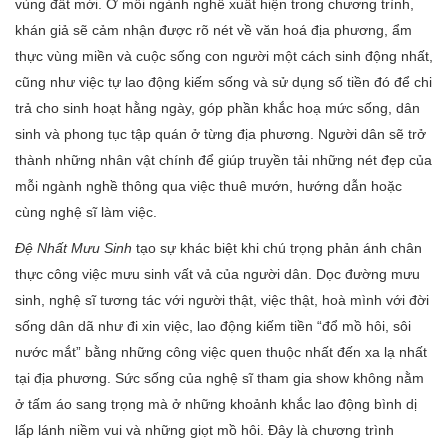
vùng đất mới.
Ở mỗi ngành nghề xuất hiện trong chương trình,
khán giả sẽ cảm nhận được rõ nét về văn hoá địa phương, ẩm
thực vùng miền và cuộc sống con người một cách sinh động nhất,
cũng như việc tự lao động kiếm sống và sử dụng số tiền đó để chi
trả cho sinh hoạt hằng ngày, góp phần khắc hoạ mức sống, dân
sinh và phong tục tập quán ở từng địa phương. Người dân sẽ trở
thành những nhân vật chính để giúp truyền tải những nét đẹp của
mỗi ngành nghề thông qua việc thuê mướn, hướng dẫn hoặc
cùng nghệ sĩ làm việc.
Đệ Nhất Mưu Sinh
tạo sự khác biệt khi chú trọng phản ánh chân
thực công việc mưu sinh vất vả của người dân. Dọc đường mưu
sinh, nghệ sĩ tương tác với người thật, việc thật, hoà mình với đời
sống dân dã như đi xin việc, lao động kiếm tiền “đổ mồ hôi, sôi
nước mắt” bằng những công việc quen thuộc nhất đến xa lạ nhất
tại địa phương. Sức sống của nghệ sĩ tham gia show không nằm
ở tấm áo sang trọng mà ở những khoảnh khắc lao động bình dị
lấp lánh niềm vui và những giọt mồ hôi.
Đây là chương trình