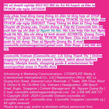
Mã số doanh nghiệp 0313 913 960 do Sở Kế hoạch và Đầu tư
TP.HCM cấp ngày 14/7/2016
Giấy phép hoạt động trang thông tin điện tử tổng hợp số 37/GP-
STTTT
do Sở Thông tin và Tr
uyền thông TP.HCM, Ủy ban Nhân dân
TP.HCM cấp ngày 16/8/2017. Trang Thông tin Điện tử Tổng hợp
Chuyên đề Quảng cáo, Truyền thông & Tiếp thị Cosmolife liên kết
xuất bản tạp chí điện tử
Người Hà Nội
, Hội Liên hiệp Văn học Nghệ
thuật Hà Nội
. Địa chỉ đăng ký kinh doanh: 417/69/72L Quang Trung,
Phường 10, Quận Gò Vấp, TP.HCM, Việt Nam. Chịu trách nhiệm
quản lý nội dung: Thạc sỹ Nguyễn Quang Ba. E-mail:
cosmolife.onlinemagazine@gmail.com. Điện thoại: (+84) 946 424
727
Cosmolife Vietnam
(Cosmolife.vn)
- Lối Sống Thành Thị |
Online
magazine brings you the newest, hottest, lates
t
about fashion,
beauty, lifestyle trends, shopping guide & entertainment for
cosmopolitan areas in Pacific-Asia
Advertising & Marketing Communications: COSMOLIFE Media &
Entertainment International Co., Ltd | Representive O
ffic
e: 49C Le
Quang Kim Street, Diamond Lotus Riverside, C Tower, 16th F
l
oor,
War
d
8,
District 8,
H
o Chi Minh City, Vietnam | Headquarters: 289 Beach
Road, Bugis, Singapore | Content Management: Mr. Nguyen Quang Ba |
E-mail: cosmolife.onlinemagazine@gmail.com. Tel: (+84) 946 424 727
© Copyright 2014 - 2024 Cosmolife Vietnam cosmolife.vn -
cosmolife.com.vn - cosmolife.asia -
Cosmolife Singapore
cosmolife.sg
|
All rights reserved.
Please do not copy and/or re-distribute without permission from