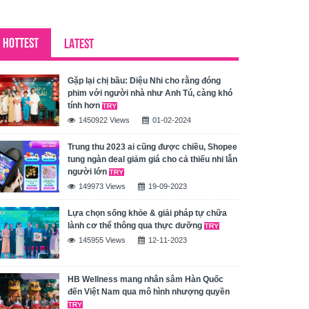
HOTTEST
LATEST
Gặp lại chị bầu: Diệu Nhi cho rằng đóng
phim với người nhà như Anh Tú, càng khó
tính hơn
1450922 Views
01-02-2024
Trung thu 2023 ai cũng được chiều, Shopee
tung ngàn deal giảm giá cho cả thiếu nhi lẫn
người lớn
149973 Views
19-09-2023
Lựa chọn sống khỏe & giải pháp tự chữa
lành cơ thể thông qua thực dưỡng
145955 Views
12-11-2023
HB Wellness mang nhân sâm Hàn Quốc
đến Việt Nam qua mô hình nhượng quyền