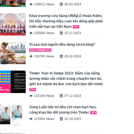
139812 Views
29-03-2024
Khai trương cửa hàng UNIQLO Hoàn Kiếm,
Hà Nội, thương hiệu cam kết đóng góp phát
triển dài hạn tại Việt Nam
135566 Views
10-11-2023
Vì sao mọi người đều đang stretching?
130745 Views
20-02-2024
Tinder Year In Swipe 2023: Năm của năng
lượng nhân vật chính trong chuyện hẹn hò,
giới trẻ thành thị làm chủ kịch bản đời mình
125149 Views
07-12-2023
Song Luân bật mí tiêu chí chọn bạn hẹn,
công khai tìm đối tượng trên Tinder
123454 Views
16-10-2023