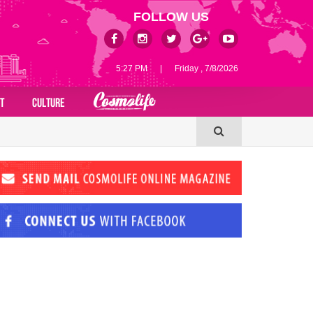
FOLLOW US
5:27 PM
|
Friday , 7/8/2026
T
CULTURE