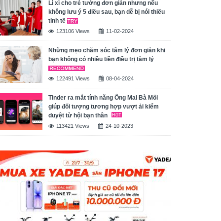
Lì xì cho trẻ tưởng đơn giản nhưng nếu
không lưu ý 5 điều sau, bạn dễ bị nói thiếu
tinh tế
123106 Views
11-02-2024
Những mẹo chăm sóc tâm lý đơn giản khi
bạn không có nhiều tiền điều trị tâm lý
122491 Views
08-04-2024
Tinder ra mắt tính năng Ông Mai Bà Mối
giúp đối tượng tương hợp vượt ải kiểm
duyệt từ hội bạn thân
113421 Views
24-10-2023