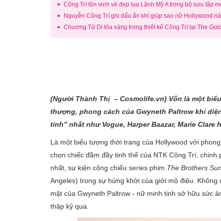
Công Trí tôn vinh vẻ đẹp lụa Lãnh Mỹ A trong bộ sưu tập m
Nguyễn Công Trí ghi dấu ấn khi giúp sao nữ Hollywood nà
Chương Tử Di tỏa sáng trong thiết kế Công Trí tại The G
(Người Thành
Thị – Cosmolife.vn
) Vốn là một biể
thượng, phong cách của Gwyneth Paltrow khi diện
tính” nhất như Vogue, Harper Baazar, Marie Clare 
Là một biểu tượng thời trang của Hollywood với phong 
chọn chiếc đầm đầy tinh thế của NTK Công Trí, chinh p
nhất, sự kiện công chiếu series phim
The Brothers Su
Angeles) trong sự hứng khởi của giới mộ điệu. Không c
mặt của Gwyneth Paltrow - nữ minh tinh sở hữu sức 
thập kỷ qua.