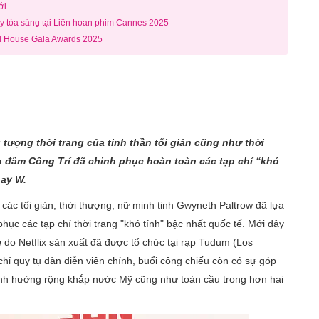
ới
y tỏa sáng tại Liên hoan phim Cannes 2025
old House Gala Awards 2025
u tượng thời trang của tinh thần tối giản cũng như thời
 đầm Công Trí đã chinh phục hoàn toàn các tạp chí “khó
hay W.
các tối giản, thời thượng, nữ minh tinh Gwyneth Paltrow đã lựa
hục các tạp chí thời trang "khó tính" bậc nhất quốc tế. Mới đây
n
do Netflix sản xuất đã được tổ chức tại rạp Tudum (Los
hỉ quy tụ dàn diễn viên chính, buổi công chiếu còn có sự góp
ảnh hưởng rộng khắp nước Mỹ cũng như toàn cầu trong hơn hai