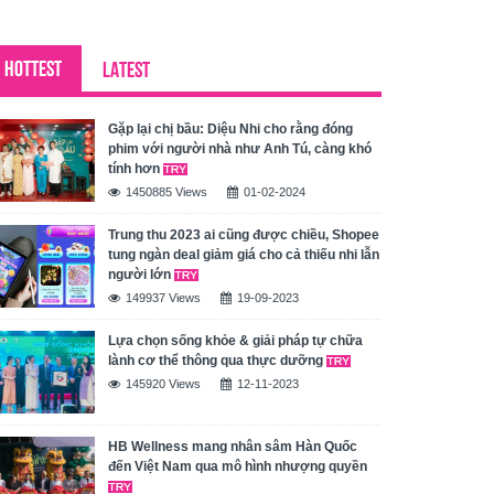
HOTTEST
LATEST
Gặp lại chị bầu: Diệu Nhi cho rằng đóng
phim với người nhà như Anh Tú, càng khó
tính hơn
1450885 Views
01-02-2024
Trung thu 2023 ai cũng được chiều, Shopee
tung ngàn deal giảm giá cho cả thiếu nhi lẫn
người lớn
149937 Views
19-09-2023
Lựa chọn sống khỏe & giải pháp tự chữa
lành cơ thể thông qua thực dưỡng
145920 Views
12-11-2023
HB Wellness mang nhân sâm Hàn Quốc
đến Việt Nam qua mô hình nhượng quyền