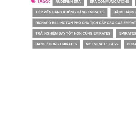
TAGS:
RUDEFINN ERA
ERA COMMUNICATIONS
TIẾP VIÊN HÀNG KHÔNG HÃNG EMIRATES
HÃNG HÀNG 
RICHARD BILLINGTON PHÓ CHỦ TỊCH CẤP CAO CỦA EMIRA
TRẢI NGHIỆM BAY TỐT HƠN CÙNG EMIRATES
EMIRATES
HANG KHONG EMIRATES
MY EMIRATES PASS
DUBA