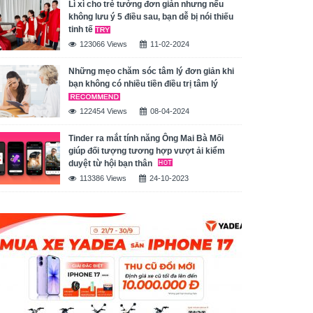
Lì xì cho trẻ tưởng đơn giản nhưng nếu
không lưu ý 5 điều sau, bạn dễ bị nói thiếu
tinh tế
123066 Views
11-02-2024
Những mẹo chăm sóc tâm lý đơn giản khi
bạn không có nhiều tiền điều trị tâm lý
122454 Views
08-04-2024
Tinder ra mắt tính năng Ông Mai Bà Mối
giúp đối tượng tương hợp vượt ải kiểm
duyệt từ hội bạn thân
113386 Views
24-10-2023