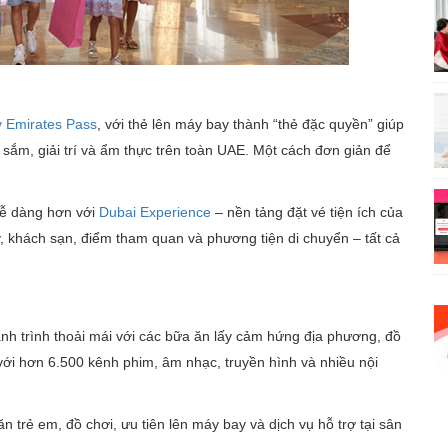
 Emirates Pass
, với thẻ lên máy bay thành “thẻ đặc quyền” giúp
sắm, giải trí và ẩm thực trên toàn UAE. Một cách đơn giản để
dễ dàng hơn với
Dubai Experience
– nền tảng đặt vé tiện ích của
y, khách sạn, điểm tham quan và phương tiện di chuyển – tất cả
h trình thoải mái với các bữa ăn lấy cảm hứng địa phương, đồ
– với hơn 6.500 kênh phim, âm nhạc, truyền hình và nhiều nội
ăn trẻ em, đồ chơi, ưu tiên lên máy bay và dịch vụ hỗ trợ tại sân