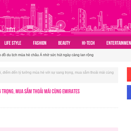
LIFE STYLE
FASHION
BEAUTY
HI-TECH
ENTERTAINMEN
 đồ du lịch mùa hè châu Á nhờ sức hút ngày càng lan rộng
ành tấm vé mở lối du lịch Việt
n hóa du lịch nhóm của người Việt
, điểm đến lý tưởng mùa hè với sự sang trọng, mua sắm thoải mái cùng
 đồ du lịch mùa hè châu Á nhờ sức hút ngày càng lan rộng
ng trọng, mua sắm thoải mái cùng Emirates
ành tấm vé mở lối du lịch Việt