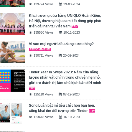
139774 Views
29-03-2024
Khai trương cửa hàng UNIQLO Hoàn Kiếm,
Hà Nội, thương hiệu cam kết đóng góp phát
triển dài hạn tại Việt Nam
135530 Views
10-11-2023
Vì sao mọi người đều đang stretching?
130711 Views
20-02-2024
Tinder Year In Swipe 2023: Năm của năng
lượng nhân vật chính trong chuyện hẹn hò,
giới trẻ thành thị làm chủ kịch bản đời mình
125110 Views
07-12-2023
Song Luân bật mí tiêu chí chọn bạn hẹn,
công khai tìm đối tượng trên Tinder
123418 Views
16-10-2023