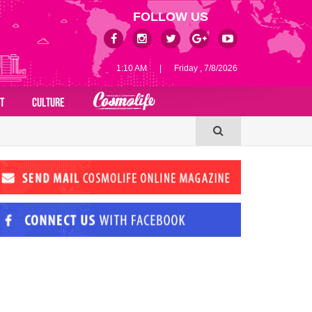
FOLLOW US
1:10 AM
|
Friday , 7/8/2026
T
CULTURE