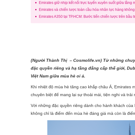
Emirates giữ nhịp kết nối trực tuyến xuyên suốt giữa tầng
Emirates và chiến lược toàn cầu hóa nhân lực hàng không
Emirates A350 tại TP.HCM: Bước tiến chiến lược trên bầu 
(Người Thành
Thị – Cosmolife.vn) Từ những chuyế
đặc quyền riêng và hạ tầng đẳng cấp thế giới, Du
Việt Nam giữa mùa hè oi ả.
Khi nhiệt độ mùa hè tăng cao khắp châu Á, Emirates
chuyên biệt để mang lại sự thoải mái, tiện nghi và tr
Với những đặc quyền riêng dành cho hành khách của E
không chỉ là điểm đến mùa hè đáng giá mà còn là điể