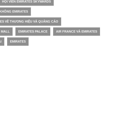
HỘI VIÊN EMIRATES SKYWARDS
KHÔNG EMIRATES
TES VỀ THƯƠNG HIỆU VÀ QUẢNG CÁO
 MALL
EMIRATES PALACE
AIR FRANCE VÀ EMIRATES
I
EMIRATES