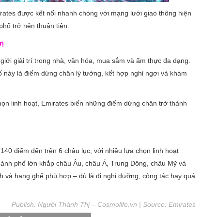
rates được kết nối nhanh chóng với mạng lưới giao thông hiện
phố trở nên thuận tiện.
rị
giới giải trí trong nhà, văn hóa, mua sắm và ẩm thực đa dạng.
ố này là điểm dừng chân lý tưởng, kết hợp nghỉ ngơi và khám
ọn linh hoạt, Emirates biến những điểm dừng chân trở thành
40 điểm đến trên 6 châu lục, với nhiều lựa chọn linh hoạt
hành phố lớn khắp châu Âu, châu Á, Trung Đông, châu Mỹ và
nh và hạng ghế phù hợp – dù là đi nghỉ dưỡng, công tác hay quá
Publish: Người Thành Thị – Cosmolife.vn | Source:
Emirates