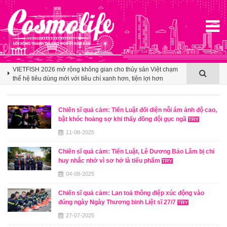
Klook hé lộ khoảng trống cảm ơn trong văn hóa du lịch nhóm
của người Việt
VIETFISH 2026 mở rộng không gian cho thủy sản Việt chạm
thế hệ tiêu dùng mới với tiêu chí xanh hơn, tiện lợi hơn
Booking.com x Mille Mille biến ly cà phê thành tấm vé mở lối
du lịch Việt
Chiến sĩ quả cảm: Tiến Luật đối diện nỗi ám ảnh độ cao,
bật khóc hoảng sợ khi thấy đồng đội gục ngã
Klook hé lộ khoảng trống cảm ơn trong văn hóa du lịch nhóm
của người Việt
11-08-2025
VIETFISH 2026 mở rộng không gian cho thủy sản Việt chạm
Chiến sĩ quả cảm: Tiến Luật, Lê Dương Bảo Lâm bị chỉ
thế hệ tiêu dùng mới với tiêu chí xanh hơn, tiện lợi hơn
huy nhắc nhở vì sơ hở là tiểu phẩm
04-08-2025
Chiến sĩ quả cảm: Lan toả thông điệp xúc động vào
đúng ngày Ngày Thương binh Liệt sĩ 27/7
27-07-2025