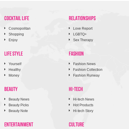
COCKTAIL LIFE
RELATIONSHIPS
Cosmopolitan
Love Report
Shopping
LGBTQ+
Enjoy
Sex Therapy
LIFE STYLE
FASHION
Yourself
Fashion News
Healthy
Fashion Collection
Money
Fashion Runway
BEAUTY
HI-TECH
Beauty News
Hi-tech News
Beauty Picks
Hot Products
Beauty Note
Hi-tech Story
ENTERTAINMENT
CULTURE