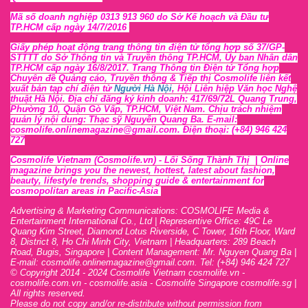
Mã số doanh nghiệp 0313 913 960 do Sở Kế hoạch và Đầu tư
TP.HCM cấp ngày 14/7/2016
Giấy phép hoạt động trang thông tin điện tử tổng hợp số 37/GP-
STTTT
do Sở Thông tin và Tr
uyền thông TP.HCM, Ủy ban Nhân dân
TP.HCM cấp ngày 16/8/2017. Trang Thông tin Điện tử Tổng hợp
Chuyên đề Quảng cáo, Truyền thông & Tiếp thị Cosmolife liên kết
xuất bản tạp chí điện tử
Người Hà Nội
, Hội Liên hiệp Văn học Nghệ
thuật Hà Nội
. Địa chỉ đăng ký kinh doanh: 417/69/72L Quang Trung,
Phường 10, Quận Gò Vấp, TP.HCM, Việt Nam. Chịu trách nhiệm
quản lý nội dung: Thạc sỹ Nguyễn Quang Ba. E-mail:
cosmolife.onlinemagazine@gmail.com. Điện thoại: (+84) 946 424
727
Cosmolife Vietnam
(Cosmolife.vn)
- Lối Sống Thành Thị |
Online
magazine brings you the newest, hottest, lates
t
about fashion,
beauty, lifestyle trends, shopping guide & entertainment for
cosmopolitan areas in Pacific-Asia
Advertising & Marketing Communications: COSMOLIFE Media &
Entertainment International Co., Ltd | Representive O
ffic
e: 49C Le
Quang Kim Street, Diamond Lotus Riverside, C Tower, 16th F
l
oor,
War
d
8,
District 8,
H
o Chi Minh City, Vietnam | Headquarters: 289 Beach
Road, Bugis, Singapore | Content Management: Mr. Nguyen Quang Ba |
E-mail: cosmolife.onlinemagazine@gmail.com. Tel: (+84) 946 424 727
© Copyright 2014 - 2024 Cosmolife Vietnam cosmolife.vn -
cosmolife.com.vn - cosmolife.asia -
Cosmolife Singapore
cosmolife.sg
|
All rights reserved.
Please do not copy and/or re-distribute without permission from