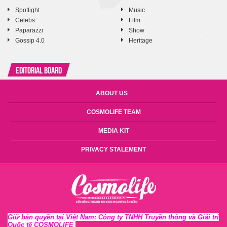
Spotlight
Music
Celebs
Film
Paparazzi
Show
Gossip 4.0
Heritage
Editorial Board
ABOUT US
COSMOLIFE TEAM
MEDIA KIT
PRIVACY STALEMENT
Giữ bản quyền tại Việt Nam: Công ty TNHH Truyền thông và Giải trí
Quốc tế COSMOLIFE