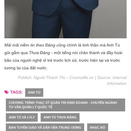
Mãi mãi niềm tin theo Đảng
cũng chính là tinh thần mà Anh Tú
gửi gắm qua
Thưa Đảng
- một tiếng nói chân thành và đầy hoài
bão của người nghệ sĩ trẻ trước lịch sử, trước hiện tại và trước
tương lai của đất nước.
Publish: Người Thành Thị – Cosmolife.vn | Source:
Internal
Infomation
TAGS:
ANH TÚ
CHƯƠNG TRÌNH THẠC SỸ QUẢN TRỊ KINH DOANH - CHUYÊN NGÀNH
TƯ VẤN QUẢN LÝ QUỐC TẾ
ANH TÚ VÀ LYLY
ANH TÚ THƯA ĐẢNG
BAN TUYÊN GIÁO VÀ DÂN VẬN TRUNG ƯƠNG
NHẠC ĐỎ