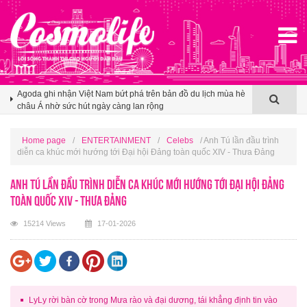
Booking.com x Mille Mille biến ly cà phê thành tấm vé mở lối
du lịch Việt
Klook hé lộ khoảng trống cảm ơn trong văn hóa du lịch nhóm
của người Việt
Agoda ghi nhận Việt Nam bứt phá trên bản đồ du lịch mùa hè
châu Á nhờ sức hút ngày càng lan rộng
Booking.com x Mille Mille biến ly cà phê thành tấm vé mở lối
du lịch Việt
Home page
/
ENTERTAINMENT
/
Celebs
/ Anh Tú lần đầu trình
diễn ca khúc mới hướng tới Đại hội Đảng toàn quốc XIV - Thưa Đảng
Anh Tú lần đầu trình diễn ca khúc mới hướng tới Đại hội Đảng
toàn quốc XIV - Thưa Đảng
15214 Views
17-01-2026
LyLy rời bàn cờ trong Mưa rào và đại dương, tái khẳng định tin vào