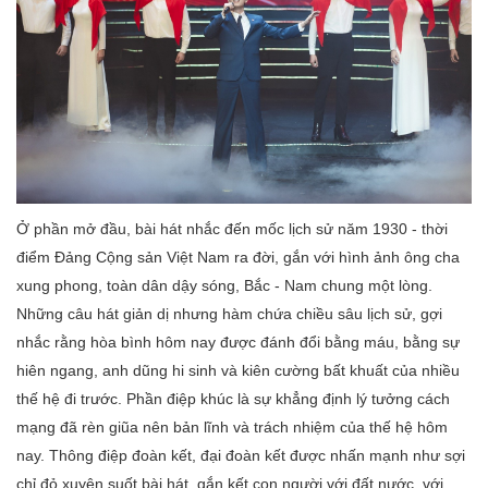
Ở phần mở đầu, bài hát nhắc đến mốc lịch sử năm 1930 - thời
điểm Đảng Cộng sản Việt Nam ra đời, gắn với hình ảnh ông cha
xung phong, toàn dân dậy sóng, Bắc - Nam chung một lòng.
Những câu hát giản dị nhưng hàm chứa chiều sâu lịch sử, gợi
nhắc rằng hòa bình hôm nay được đánh đổi bằng máu, bằng sự
hiên ngang, anh dũng hi sinh và kiên cường bất khuất của nhiều
thế hệ đi trước. Phần điệp khúc là sự khẳng định lý tưởng cách
mạng đã rèn giũa nên bản lĩnh và trách nhiệm của thế hệ hôm
nay. Thông điệp đoàn kết, đại đoàn kết được nhấn mạnh như sợi
chỉ đỏ xuyên suốt bài hát, gắn kết con người với đất nước, với