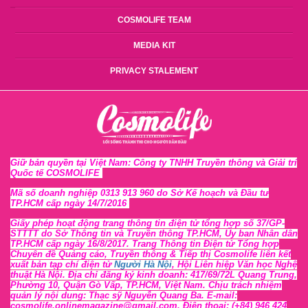
COSMOLIFE TEAM
MEDIA KIT
PRIVACY STALEMENT
Giữ bản quyền tại Việt Nam: Công ty TNHH Truyền thông và Giải trí
Quốc tế COSMOLIFE
Mã số doanh nghiệp 0313 913 960 do Sở Kế hoạch và Đầu tư
TP.HCM cấp ngày 14/7/2016
Giấy phép hoạt động trang thông tin điện tử tổng hợp số 37/GP-
STTTT
do Sở Thông tin và Tr
uyền thông TP.HCM, Ủy ban Nhân dân
TP.HCM cấp ngày 16/8/2017. Trang Thông tin Điện tử Tổng hợp
Chuyên đề Quảng cáo, Truyền thông & Tiếp thị Cosmolife liên kết
xuất bản tạp chí điện tử
Người Hà Nội
, Hội Liên hiệp Văn học Nghệ
thuật Hà Nội
. Địa chỉ đăng ký kinh doanh: 417/69/72L Quang Trung,
Phường 10, Quận Gò Vấp, TP.HCM, Việt Nam. Chịu trách nhiệm
quản lý nội dung: Thạc sỹ Nguyễn Quang Ba. E-mail:
cosmolife.onlinemagazine@gmail.com. Điện thoại: (+84) 946 424