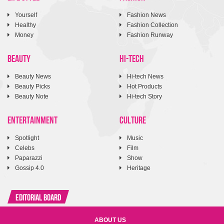
Yourself
Fashion News
Healthy
Fashion Collection
Money
Fashion Runway
BEAUTY
HI-TECH
Beauty News
Hi-tech News
Beauty Picks
Hot Products
Beauty Note
Hi-tech Story
ENTERTAINMENT
CULTURE
Spotlight
Music
Celebs
Film
Paparazzi
Show
Gossip 4.0
Heritage
Editorial Board
ABOUT US