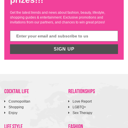
Get the latest trends and news about fashion, beauty, lifestyle,
shopping guides & entertainment. Exclusive promotions and
invitations from our partners, and chances to win great prizes!
SIGN UP
COCKTAIL LIFE
RELATIONSHIPS
Cosmopolitan
Love Report
Shopping
LGBTQ+
Enjoy
Sex Therapy
LIFE STYLE
FASHION