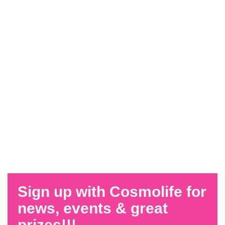
Sign up with Cosmolife for
news, events & great
prizes!!!