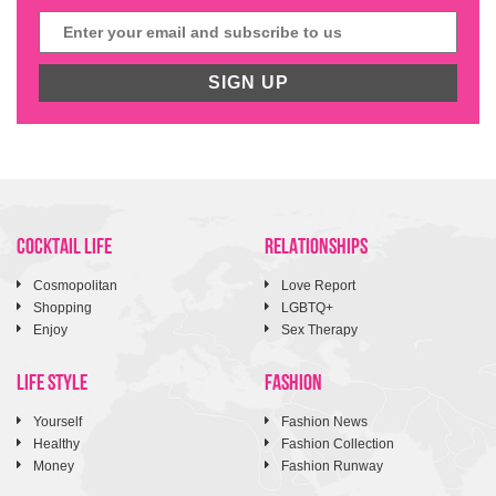
SIGN UP
COCKTAIL LIFE
RELATIONSHIPS
Cosmopolitan
Love Report
Shopping
LGBTQ+
Enjoy
Sex Therapy
LIFE STYLE
FASHION
Yourself
Fashion News
Healthy
Fashion Collection
Money
Fashion Runway