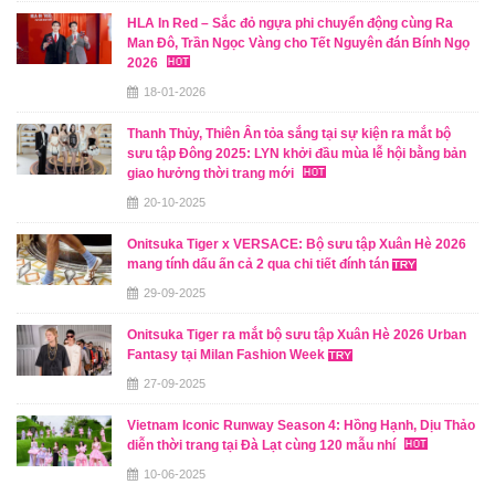
HLA In Red – Sắc đỏ ngựa phi chuyển động cùng Ra
Man Đô, Trần Ngọc Vàng cho Tết Nguyên đán Bính Ngọ
2026
18-01-2026
Thanh Thủy, Thiên Ân tỏa sắng tại sự kiện ra mắt bộ
sưu tập Đông 2025: LYN khởi đầu mùa lễ hội bằng bản
giao hưởng thời trang mới
20-10-2025
Onitsuka Tiger x VERSACE: Bộ sưu tập Xuân Hè 2026
mang tính dấu ấn cả 2 qua chi tiết đính tán
29-09-2025
Onitsuka Tiger ra mắt bộ sưu tập Xuân Hè 2026 Urban
Fantasy tại Milan Fashion Week
27-09-2025
Vietnam Iconic Runway Season 4: Hồng Hạnh, Dịu Thảo
diễn thời trang tại Đà Lạt cùng 120 mẫu nhí
10-06-2025