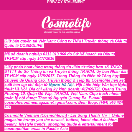
PRIVACY STALEMENT
Giữ bản quyền tại Việt Nam: Công ty TNHH Truyền thông và Giải trí
Quốc tế COSMOLIFE
Mã số doanh nghiệp 0313 913 960 do Sở Kế hoạch và Đầu tư
TP.HCM cấp ngày 14/7/2016
Giấy phép hoạt động trang thông tin điện tử tổng hợp số 37/GP-
STTTT
do Sở Thông tin và Tr
uyền thông TP.HCM, Ủy ban Nhân dân
TP.HCM cấp ngày 16/8/2017. Trang Thông tin Điện tử Tổng hợp
Chuyên đề Quảng cáo, Truyền thông & Tiếp thị Cosmolife liên kết
xuất bản tạp chí điện tử
Người Hà Nội
, Hội Liên hiệp Văn học Nghệ
thuật Hà Nội
. Địa chỉ đăng ký kinh doanh: 417/69/72L Quang Trung,
Phường 10, Quận Gò Vấp, TP.HCM, Việt Nam. Chịu trách nhiệm
quản lý nội dung: Thạc sỹ Nguyễn Quang Ba. E-mail:
cosmolife.onlinemagazine@gmail.com. Điện thoại: (+84) 946 424
727
Cosmolife Vietnam
(Cosmolife.vn)
- Lối Sống Thành Thị |
Online
magazine brings you the newest, hottest, lates
t
about fashion,
beauty, lifestyle trends, shopping guide & entertainment for
cosmopolitan areas in Pacific-Asia