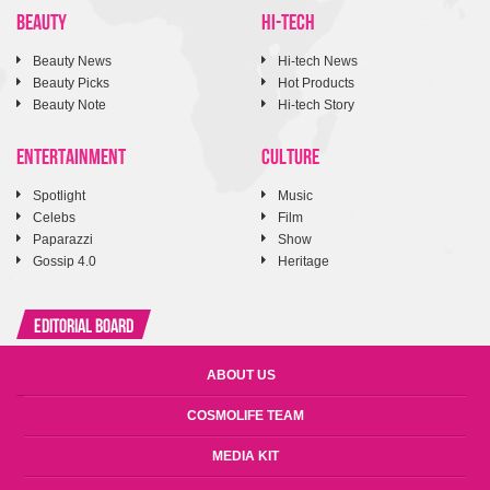
BEAUTY
HI-TECH
Beauty News
Hi-tech News
Beauty Picks
Hot Products
Beauty Note
Hi-tech Story
ENTERTAINMENT
CULTURE
Spotlight
Music
Celebs
Film
Paparazzi
Show
Gossip 4.0
Heritage
Editorial Board
ABOUT US
COSMOLIFE TEAM
MEDIA KIT