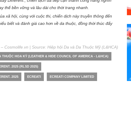
Stay Different., chiến dịch đã tiếp cận thành công hàng nghìn
ay thế bền vững và lâu dài cho thời trang nhanh.
ủa xã hội, cùng với cuộc thi, chiến dịch này truyền thông đến
hiểu biết và đánh giá cao hơn về da thuộc, đồng thời thúc đẩy
 – Cosmolife.vn | Source:
Hiệp hội Da và Da Thuộc Mỹ (L&HCA)
DA THUỘC HOA KỲ (LEATHER & HIDE COUNCIL OF AMERICA - L&HCA)
RENT. 2025 (RLSD 2025)
ERENT. 2025
ECREATI
ECREATI COMPANY LIMITED