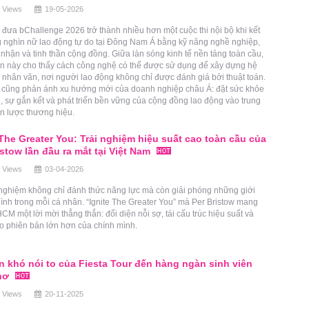
 Views
19-05-2026
đưa bChallenge 2026 trở thành nhiều hơn một cuộc thi nội bộ khi kết
g nghìn nữ lao động tự do tại Đông Nam Á bằng kỹ năng nghề nghiệp,
nhận và tinh thần cộng đồng. Giữa làn sóng kinh tế nền tảng toàn cầu,
ến này cho thấy cách công nghệ có thể được sử dụng để xây dựng hệ
i nhân văn, nơi người lao động không chỉ được đánh giá bởi thuật toán.
i cũng phản ánh xu hướng mới của doanh nghiệp châu Á: đặt sức khỏe
n, sự gắn kết và phát triển bền vững của cộng đồng lao động vào trung
n lược thương hiệu.
 The Greater You: Trải nghiệm hiệu suất cao toàn cầu của
istow lần đầu ra mắt tại Việt Nam
 Views
03-04-2026
 nghiệm không chỉ đánh thức năng lực mà còn giải phóng những giới
ình trong mỗi cá nhân. “Ignite The Greater You” mà Per Bristow mang
CM một lời mời thẳng thắn: đối diện nỗi sợ, tái cấu trúc hiệu suất và
o phiên bản lớn hơn của chính mình.
 khó nói to của Fiesta Tour đến hàng ngàn sinh viên
hơ
 Views
20-11-2025