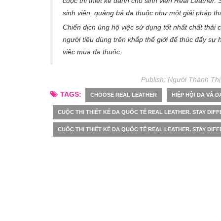
cuộc thi thiết kế dành cho sinh viên Real Leather. 
sinh viên, quảng bá da thuộc như một giải pháp th
Chiến dịch ủng hộ việc sử dụng tốt nhất chất thải c
người tiêu dùng trên khắp thế giới để thúc đẩy sự 
việc mua da thuộc.
Publish: Người Thành Thị
TAGS:
CHOOSE REAL LEATHER
HIỆP HỘI DA VÀ 
CUỘC THI THIẾT KẾ DA QUỐC TẾ REAL LEATHER. STAY DIFFE
CUỘC THI THIẾT KẾ DA QUỐC TẾ REAL LEATHER. STAY DIFF