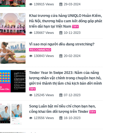
139915 Views
29-03-2024
Khai trương cửa hàng UNIQLO Hoàn Kiếm,
Hà Nội, thương hiệu cam kết đóng góp phát
triển dài hạn tại Việt Nam
135667 Views
10-11-2023
Vì sao mọi người đều đang stretching?
130843 Views
20-02-2024
Tinder Year In Swipe 2023: Năm của năng
lượng nhân vật chính trong chuyện hẹn hò,
giới trẻ thành thị làm chủ kịch bản đời mình
125245 Views
07-12-2023
Song Luân bật mí tiêu chí chọn bạn hẹn,
công khai tìm đối tượng trên Tinder
123556 Views
16-10-2023