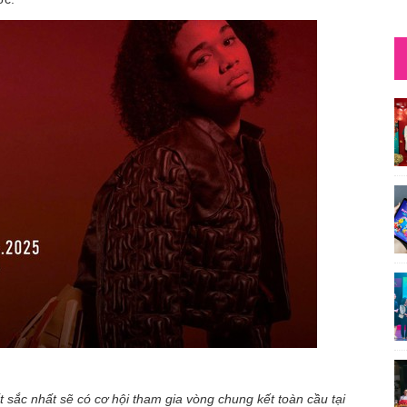
ất sắc nhất sẽ có cơ hội tham gia vòng chung kết toàn cầu tại