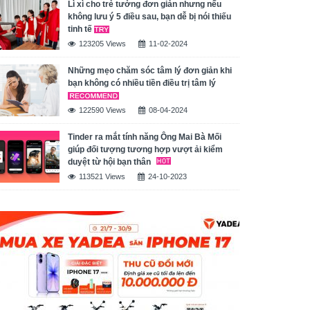
Lì xì cho trẻ tưởng đơn giản nhưng nếu
không lưu ý 5 điều sau, bạn dễ bị nói thiếu
tinh tế
123205 Views
11-02-2024
Những mẹo chăm sóc tâm lý đơn giản khi
bạn không có nhiều tiền điều trị tâm lý
122590 Views
08-04-2024
Tinder ra mắt tính năng Ông Mai Bà Mối
giúp đối tượng tương hợp vượt ải kiểm
duyệt từ hội bạn thân
113521 Views
24-10-2023