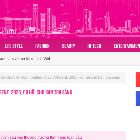
n hóa du lịch nhóm của người Việt
 sản Việt chạm thế hệ tiêu dùng mới với tiêu chí xanh hơn, tiện lợi hơn
LIFE STYLE
FASHION
BEAUTY
HI-TECH
ENTERTAINMEN
ành tấm vé mở lối du lịch Việt
n hóa du lịch nhóm của người Việt
 sản Việt chạm thế hệ tiêu dùng mới với tiêu chí xanh hơn, tiện lợi hơn
ế Da Quốc tế Real Leather. Stay Different. 2025, cơ hội cho bạn toả sáng
erent. 2025, cơ hội cho bạn toả sáng
ệt tiến sâu vào thương trường thời trang toàn cầu