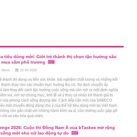
a tiêu dùng mới: Giới trẻ thành thị chọn tận hưởng sâu
ì mua sắm phô trương
 Views
15-06-2026
ẻ thành thị đang ưu tiên sức khỏe, trải nghiệm chất lượng và những kết
n thành thay cho các chuẩn mực hưởng thụ cũ. Sự dịch chuyển ấy
hỉ làm thay đổi cách tận hưởng cuộc sống mà còn mở ra một định nghĩa
iềm vui, nơi sự chừng mực, tinh tế và ý thức cá nhân trở thành giá trị
âm của phong cách sống đương đại. Cách tiếp cận mới của SABECO
ếu một chuyển động đáng chú ý của thế hệ tiêu dùng mới tại Việt Nam:
không còn gắn chặt với những hành trình xa xỉ, còn những cuộc gặp gỡ
 rời xa văn hóa quá chén.
enge 2026: Cuộc thi Đông Nam Á của bTaskee mở rộng
sống mới cho nữ lao động tự do