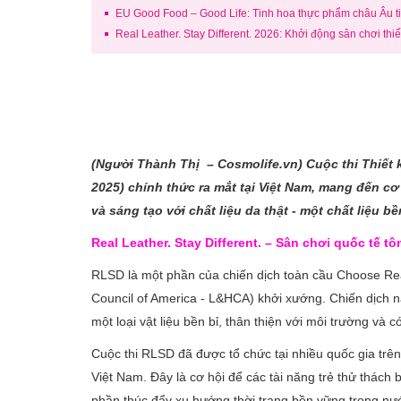
EU Good Food – Good Life: Tinh hoa thực phẩm châu Âu tiế
Real Leather. Stay Different. 2026: Khởi động sân chơi thiế
(Người Thành
Thị – Cosmolife.vn
) Cuộc thi Thiết
2025) chính thức ra mắt tại Việt Nam, mang đến cơ
và sáng tạo với chất liệu da thật - một chất liệu b
Real Leather. Stay Different. – Sân chơi quốc tế t
RLSD là một phần của chiến dịch toàn cầu Choose Rea
Council of America - L&HCA) khởi xướng. Chiến dịch nà
một loại vật liệu bền bỉ, thân thiện với môi trường v
Cuộc thi RLSD đã được tổ chức tại nhiều quốc gia trên
Việt Nam. Đây là cơ hội để các tài năng trẻ thử thách 
phần thúc đẩy xu hướng thời trang bền vững trong nư