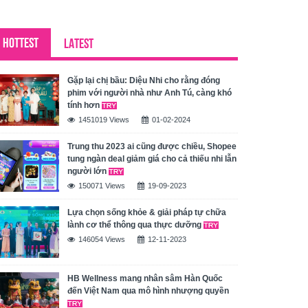
HOTTEST
LATEST
Gặp lại chị bầu: Diệu Nhi cho rằng đóng
phim với người nhà như Anh Tú, càng khó
tính hơn
1451019 Views
01-02-2024
Trung thu 2023 ai cũng được chiều, Shopee
tung ngàn deal giảm giá cho cả thiếu nhi lẫn
người lớn
150071 Views
19-09-2023
Lựa chọn sống khỏe & giải pháp tự chữa
lành cơ thể thông qua thực dưỡng
146054 Views
12-11-2023
HB Wellness mang nhân sâm Hàn Quốc
đến Việt Nam qua mô hình nhượng quyền