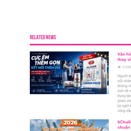
RELATED NEWS
Văn hó
thay v
17445
Người tr
nối châ
không c
mới về n
trung t
phản chi
kỳ nghỉ 
cũng dần
bChall
chuẩn 