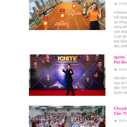
18798
bTaskee 
nối hàn
sự công 
sáng ki
sinh thá
Cuộc th
tinh thầ
tâm chiế
Ignite
Per Br
20581
Một trải
hạn vô h
đến TP.H
bước và
Chuyện
Cần T
20473