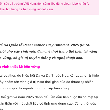
n sâu thị trường Việt Nam, đón sóng tiêu dùng clean label châu Á
t kế thời trang da bền vững tại Việt Nam
 kế Da Quốc tế Real Leather. Stay Different. 2025 (RLSD
 hội cho các sinh viên đam mê thời trang thể hiện tài năng
ền vững, có giá trị truyền thống và nghệ thuật cao.
ôn vinh thiết kế bền vững
l Leather, do Hiệp hội Da và Da Thuộc Hoa Kỳ (Leather & Hide
y nhằm tôn vinh giá trị vượt thời gian của da thuộc tự nhiên –
à có nguồn gốc từ ngành công nghiệp bền vững.
 thế giới và năm 2025 đánh dấu lần đầu tiên cuộc thi có mặt tại
bản thân với một chất liệu có tính ứng dụng cao, đồng thời góp
ớc.