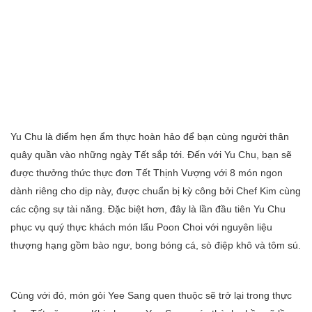
Yu Chu là điểm hẹn ẩm thực hoàn hảo để bạn cùng người thân
quây quần vào những ngày Tết sắp tới. Đến với Yu Chu, bạn sẽ
được thưởng thức thực đơn Tết Thịnh Vượng với 8 món ngon
dành riêng cho dịp này, được chuẩn bị kỳ công bởi Chef Kim cùng
các cộng sự tài năng. Đặc biệt hơn, đây là lần đầu tiên Yu Chu
phục vụ quý thực khách món lẩu Poon Choi với nguyên liệu
thượng hạng gồm bào ngư, bong bóng cá, sò điệp khô và tôm sú.
Cùng với đó, món gỏi Yee Sang quen thuộc sẽ trở lại trong thực