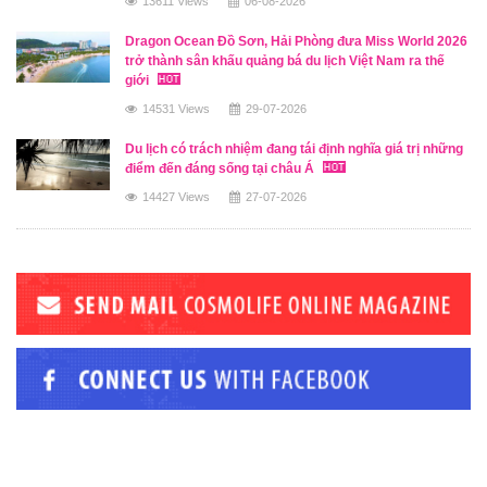
13611 Views
06-08-2026
Dragon Ocean Đồ Sơn, Hải Phòng đưa Miss World 2026
trở thành sân khấu quảng bá du lịch Việt Nam ra thế
giới
14531 Views
29-07-2026
Du lịch có trách nhiệm đang tái định nghĩa giá trị những
điểm đến đáng sống tại châu Á
14427 Views
27-07-2026