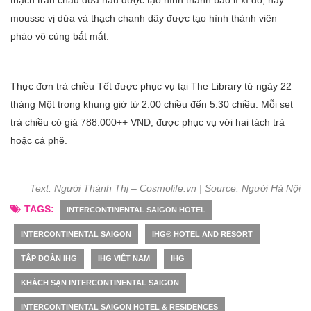
thạch trân châu dưa hấu được tạo hình thành bao lì xì đỏ, hay
mousse vị dừa và thạch chanh dây được tạo hình thành viên
pháo vô cùng bắt mắt.
Thực đơn trà chiều Tết được phục vụ tại The Library từ ngày 22
tháng Một trong khung giờ từ 2:00 chiều đến 5:30 chiều. Mỗi set
trà chiều có giá 788.000++ VND, được phục vụ với hai tách trà
hoặc cà phê.
Text:
Người Thành
Thị – Cosmolife.vn | Source:
Người Hà Nội
TAGS:
INTERCONTINENTAL SAIGON HOTEL
INTERCONTINENTAL SAIGON
IHG® HOTEL AND RESORT
TẬP ĐOÀN IHG
IHG VIỆT NAM
IHG
KHÁCH SẠN INTERCONTINENTAL SAIGON
INTERCONTINENTAL SAIGON HOTEL & RESIDENCES