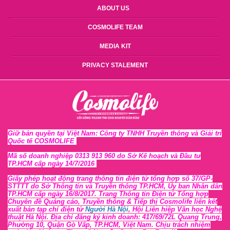
ABOUT US
COSMOLIFE TEAM
MEDIA KIT
PRIVACY STALEMENT
Giữ bản quyền tại Việt Nam: Công ty TNHH Truyền thông và Giải trí
Quốc tế COSMOLIFE
Mã số doanh nghiệp 0313 913 960 do Sở Kế hoạch và Đầu tư
TP.HCM cấp ngày 14/7/2016
Giấy phép hoạt động trang thông tin điện tử tổng hợp số 37/GP-
STTTT
do Sở Thông tin và Tr
uyền thông TP.HCM, Ủy ban Nhân dân
TP.HCM cấp ngày 16/8/2017. Trang Thông tin Điện tử Tổng hợp
Chuyên đề Quảng cáo, Truyền thông & Tiếp thị Cosmolife liên kết
xuất bản tạp chí điện tử
Người Hà Nội
, Hội Liên hiệp Văn học Nghệ
thuật Hà Nội
. Địa chỉ đăng ký kinh doanh: 417/69/72L Quang Trung,
Phường 10, Quận Gò Vấp, TP.HCM, Việt Nam. Chịu trách nhiệm