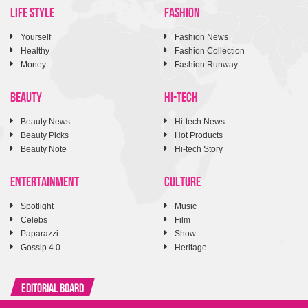
LIFE STYLE
FASHION
Yourself
Fashion News
Healthy
Fashion Collection
Money
Fashion Runway
BEAUTY
HI-TECH
Beauty News
Hi-tech News
Beauty Picks
Hot Products
Beauty Note
Hi-tech Story
ENTERTAINMENT
CULTURE
Spotlight
Music
Celebs
Film
Paparazzi
Show
Gossip 4.0
Heritage
Editorial Board