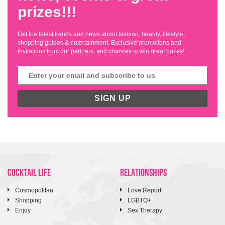
prizes!!!
Get the latest trends and news about fashion, beauty, lifestyle,
shopping guides & entertainment. Exclusive promotions and
invitations from our partners, and chances to win great prizes!
SIGN UP
COCKTAIL LIFE
RELATIONSHIPS
Cosmopolitan
Love Report
Shopping
LGBTQ+
Enjoy
Sex Therapy