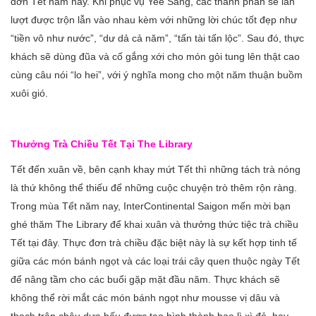
đơn Tết năm nay. Khi phục vụ Yee Sang, các thành phần sẽ lần
lượt được trộn lẫn vào nhau kèm với những lời chúc tốt đẹp như
“tiền vô như nước”, “dư dả cả năm”, “tấn tài tấn lộc”. Sau đó, thực
khách sẽ dùng đũa và cố gắng xới cho món gỏi tung lên thật cao
cùng câu nói “lo hei”, với ý nghĩa mong cho một năm thuận buồm
xuôi gió.
Thưởng Trà Chiều Tết Tại The Library
Tết đến xuân về, bên cạnh khay mứt Tết thì những tách trà nóng
là thứ không thể thiếu để những cuộc chuyện trò thêm rộn ràng.
Trong mùa Tết năm nay, InterContinental Saigon mến mời bạn
ghé thăm The Library để khai xuân và thưởng thức tiệc trà chiều
Tết tại đây. Thực đơn trà chiều đặc biệt này là sự kết hợp tinh tế
giữa các món bánh ngọt và các loại trái cây quen thuộc ngày Tết
để nâng tầm cho các buổi gặp mặt đầu năm. Thực khách sẽ
không thể rời mắt các món bánh ngọt như mousse vị dâu và