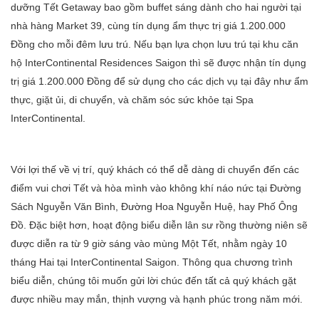
dưỡng Tết Getaway bao gồm buffet sáng dành cho hai người tại
nhà hàng Market 39, cùng tín dụng ẩm thực trị giá 1.200.000
Đồng cho mỗi đêm lưu trú. Nếu bạn lựa chọn lưu trú tại khu căn
hộ InterContinental Residences Saigon thì sẽ được nhận tín dụng
trị giá 1.200.000 Đồng để sử dụng cho các dịch vụ tại đây như ẩm
thực, giặt ủi, di chuyển, và chăm sóc sức khỏe tại Spa
InterContinental.
Với lợi thế về vị trí, quý khách có thể dễ dàng di chuyển đến các
điểm vui chơi Tết và hòa mình vào không khí náo nức tại Đường
Sách Nguyễn Văn Bình, Đường Hoa Nguyễn Huệ, hay Phố Ông
Đồ. Đặc biệt hơn, hoạt động biểu diễn lân sư rồng thường niên sẽ
được diễn ra từ 9 giờ sáng vào mùng Một Tết, nhằm ngày 10
tháng Hai tại InterContinental Saigon. Thông qua chương trình
biểu diễn, chúng tôi muốn gửi lời chúc đến tất cả quý khách gặt
được nhiều may mắn, thịnh vượng và hạnh phúc trong năm mới.