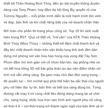
thiết kế Thân Hoàng Bích Thủy, đến áo dài truyền thống duyên
dáng của Tony Phạm, hay đầm dạ hội lộng lẫy, quyến rũ của
Tommy Nguyễn – mỗi phần trình diễn là một hành trình tôn vinh
vẻ đẹp, bản lĩnh và khí chất riêng biệt của nữ doanh nhân Việt.
Mở màn cho phần thi trang phục công sở, Top 18 thí sinh xuất
hiện trong BST
“
Quý cô Đất võ, Trời văn”
của NTK Thân Hoàng
Bích Thủy (Miss Thủy) – những thiết kế đậm chất thanh lịch và
đầy khí chất doanh nhân trên sân khấu lung linh ánh đèn dàn
dựng mô phỏng nét văn hóa hào hùng của vùng đất Tây Sơn.
Phom đầm ôm tinh giản với cổ nhọn bản lớn, tay phồng nhẹ và
chi tiết hoa hồng 3D nổi bật giữa thân áo tạo nên điểm nhấn nữ
tính mà vẫn vững vàng. Ba gam màu chủ đạo đen sang trọng –
đỏ quyền lực – tím orchid quý phái thể hiện ba sắc thái của người
phụ nữ hiện đại: tự tin, bản lĩnh và biết tỏa sáng đúng lúc. Từng
đường cắt may tỉ mỉ cùng chất liệu đứng dáng mang lại vẻ chỉn
chu, sang trọng, khắc họa trọn vẹn hình ảnh người phụ nữ công
sở thời 4.0 – nơi thời trang trở thành ngôn ngữ của bản lĩnh và trí