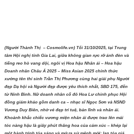
(Người Thành
Thị – Cosmolife.vn
) Tối 31/10/2025, tại Trung
tâm Hội nghị tỉnh Gia Lai, giữa không gian rực rỡ ánh đèn và
tiếng reo hò vang dội, ngôi vị Hoa hậu Nhân ái – Hoa hậu
Doanh nhân Châu Á 2025 – Miss Asian 2025 chính thức
xướng tên thí sinh Trần Thị Phương cùng hai giải phụ
Người
đẹp Dạ hội và Người đẹp được yêu thích nhất, SBD 175, đến
từ Ninh Bình. Nữ doanh nhân cố đô Hoa Lư chinh phục Hội
đồng giám khảo gồm danh ca – nhạc sĩ Ngọc Sơn và NSND
Vương Duy Biên, nhờ vẻ đẹp trí tuệ, bản lĩnh và nhân ái.
Khoảnh khắc chiếc vương miện nhân ái được trao lên mái
tóc nàng hậu là giây phút thăng hoa của cảm xúc – khép lại
một hành trình tỏa sáng và mở ra sứ mệnh mới: lan tỏa giá