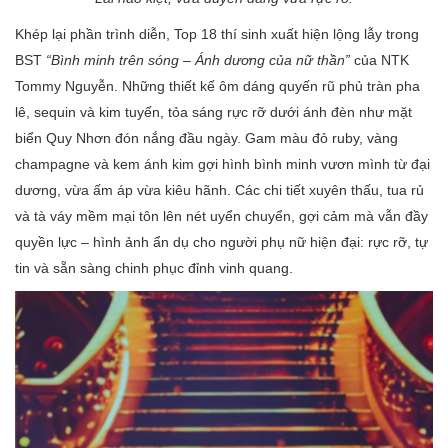
Khép lại phần trình diễn, Top 18 thí sinh xuất hiện lộng lẫy trong
BST
“Bình minh trên sóng – Ánh dương của nữ thần”
của NTK
Tommy Nguyễn. Những thiết kế ôm dáng quyến rũ phủ tràn pha
lê, sequin và kim tuyến, tỏa sáng rực rỡ dưới ánh đèn như mặt
biển Quy Nhơn đón nắng đầu ngày. Gam màu đỏ ruby, vàng
champagne và kem ánh kim gợi hình bình minh vươn mình từ đại
dương, vừa ấm áp vừa kiêu hãnh. Các chi tiết xuyên thấu, tua rủ
và tà váy mềm mại tôn lên nét uyển chuyển, gợi cảm mà vẫn đầy
quyền lực – hình ảnh ẩn dụ cho người phụ nữ hiện đại: rực rỡ, tự
tin và sẵn sàng chinh phục đỉnh vinh quang.