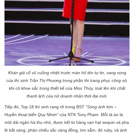
Khán giả cổ vũ cuồng nhiệt trước màn hô tên tự tin, vang vọng
của thí sinh
Trần Thị Phương
trong phần thi trang phục công sở,
khi cô khoe sắc trong thiết kế của Miss Thủy, toát lên khí chất
thanh lịch của nữ doanh nhân thời đại mới.
Tiếp đó, Top 18 thí sinh rạng rỡ trong BST
“Sóng ánh kim –
Huyền thoại biển Quy Nhơn”
của NTK Tony Phạm. Mỗi tà áo là
một dải ngân hà thu nhỏ, được kết từ hàng vạn hạt sequin và pha
lê bắt sáng, phản chiếu sắc vàng đồng, tím sẫm, đỏ ruby, và ánh