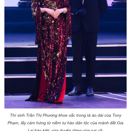
Thí sinh Trần Thị Phương
khoe sắc trong tà áo
dài
của Tony
Phạm, lấy cảm hứng từ niềm tự hào dân tộc của mảnh đất Gia
Lai hào kiệt, vừa
duyên dáng
vừa rực rỡ.