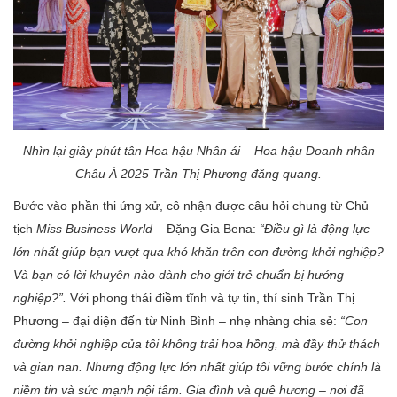
Nhìn lại giây phút
t
ân
Hoa hậu Nhân ái –
Hoa hậu Doanh nhân
Châu Á 2025
Trần Thị Phương đăng quang.
Bước vào phần thi ứng xử, cô nhận được câu hỏi chung từ Chủ
tịch
Miss Business World
– Đặng Gia Bena:
“Điều gì là động lực
lớn nhất giúp bạn vượt qua khó khăn trên con đường khởi nghiệp?
Và bạn có lời khuyên nào dành cho giới trẻ chuẩn bị hướng
nghiệp?”.
Với phong thái điềm tĩnh và tự tin, thí sinh Trần Thị
Phương – đại diện đến từ Ninh Bình – nhẹ nhàng chia sẻ:
“Con
đường khởi nghiệp của tôi không trải hoa hồng, mà đầy thử thách
và gian nan. Nhưng động lực lớn nhất giúp tôi vững bước chính là
niềm tin và sức mạnh nội tâm. Gia đình và quê hương – nơi đã