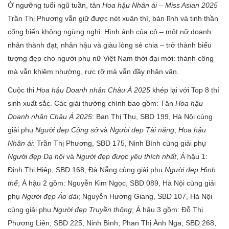
Ở ngưỡng tuổi ngũ tuần, tân
Hoa hậu Nhân ái
– Miss Asian 2025
Trần Thị Phương vẫn giữ được nét xuân thì, bản lĩnh và tinh thần
cống hiến không ngừng nghỉ. Hình ảnh của cô – một nữ doanh
nhân thành đạt, nhân hậu và giàu lòng sẻ chia – trở thành biểu
tượng đẹp cho người phụ nữ Việt Nam thời đại mới: thành công
mà vẫn khiêm nhường, rực rỡ mà vẫn đầy nhân văn.
Cuộc thi
Hoa hậu Doanh nhân Châu Á 2025
khép lại với Top 8 thí
sinh xuất sắc. Các giải thưởng chính bao gồm: Tân
Hoa hậu
Doanh nhân Châu Á 2025
: Ban Thị Thu, SBD 199, Hà Nội cùng
giải phụ
Người đẹp Công sở
và
Người đẹp Tài năng
;
Hoa hậu
Nhân ái
: Trần Thị Phương, SBD 175, Ninh Bình cùng giải phụ
Người đẹp Dạ hội
và
Người đẹp được yêu thích nhất
, Á hậu 1:
Đinh Thị Hiệp, SBD 168, Đà Nẵng cùng giải phụ
Người đẹp Hình
thể
; Á hậu 2 gồm: Nguyễn Kim Ngọc, SBD 089, Hà Nội cùng giải
phụ
Người đẹp Áo dài
; Nguyễn Hương Giang, SBD 107, Hà Nội
cùng giải phụ
Người đẹp Truyền thông
; Á hậu 3 gồm: Đỗ Thị
Phương Liên, SBD 225, Ninh Bình; Phan Thị Ánh Nga, SBD 268,