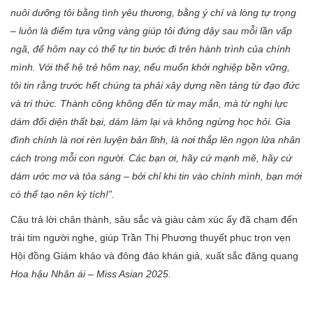
nuôi dưỡng tôi bằng tình yêu thương, bằng ý chí và lòng tự trọng
– luôn là điểm tựa vững vàng giúp tôi đứng dậy sau mỗi lần vấp
ngã, để hôm nay có thể tự tin bước đi trên hành trình của chính
mình.
Với thế hệ trẻ hôm nay, nếu muốn khởi nghiệp bền vững,
tôi tin rằng trước hết chúng ta phải xây dựng nền tảng từ đạo đức
và tri thức. Thành công không đến từ may mắn, mà từ nghị lực
dám đối diện thất bại, dám làm lại và không ngừng học hỏi. Gia
đình chính là nơi rèn luyện bản lĩnh, là nơi thắp lên ngọn lửa nhân
cách trong mỗi con người.
Các bạn ơi, hãy cứ mạnh mẽ, hãy cứ
dám ước mơ và tỏa sáng – bởi chỉ khi tin vào chính mình, bạn mới
có thể tạo nên kỳ tích!”
.
Câu trả lời chân thành, sâu sắc và giàu cảm xúc ấy đã chạm đến
trái tim người nghe, giúp Trần Thị Phương thuyết phục trọn vẹn
Hội đồng Giám khảo và đông đảo khán giả, xuất sắc đăng quang
Hoa hậu Nhân ái – Miss Asian 2025.