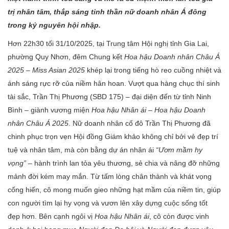
trị nhân tâm, thắp sáng tinh thần nữ doanh nhân Á đông
trong kỷ nguyên hội nhập.
Hơn 22h30 tối 31/10/2025, tại Trung tâm Hội nghị tỉnh Gia Lai,
phường Quy Nhơn, đêm Chung kết
Hoa hậu Doanh nhân Châu Á
2025
– Miss Asian 2025
khép lại trong tiếng hò reo cuồng nhiệt và
ánh sáng rực rỡ của niềm hân hoan. Vượt qua hàng chục thí sinh
tài sắc, Trần Thị Phương (SBD 175) – đại diện đến từ tỉnh Ninh
Bình – giành vương miện
Hoa hậu Nhân ái
–
Hoa hậu Doanh
nhân Châu Á 2025
. Nữ doanh nhân cố đô Trần Thị Phương đã
chinh phục trọn vẹn Hội đồng Giám khảo không chỉ bởi vẻ đẹp trí
tuệ và nhân tâm, mà còn bằng dự án nhân ái
“Ươm mầm hy
vọng”
– hành trình lan tỏa yêu thương, sẻ chia và nâng đỡ những
mảnh đời kém may mắn. Từ tấm lòng chân thành và khát vọng
cống hiến, cô mong muốn gieo những hạt mầm của niềm tin, giúp
con người tìm lại hy vọng và vươn lên xây dựng cuộc sống tốt
đẹp hơn. Bên cạnh ngôi vị
Hoa hậu Nhân ái
, cô còn được vinh