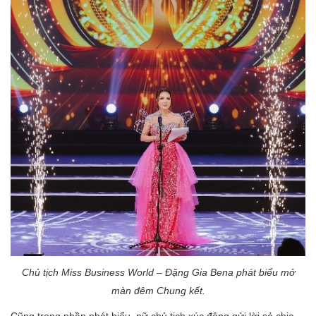
Chủ tịch Miss Business
World
–
Đặng Gia Bena phát biểu mở
màn đêm
C
hung kết.
Cũng trong phần phát biểu, nữ chủ tịch xúc động gửi lời sẻ chia