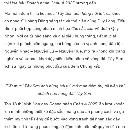
thi
Hoa hậu Doanh nhân Châu Á 2025
hướng đến.
Mở màn đêm thi là tiết mục
“Tây Sơn anh hùng hội tụ”
, ca khúc
do nhạc sĩ Hoàng Dũng sáng tác và thể hiện cùng Duy Long, Tiểu
Bình, phối hợp cùng phần minh họa đặc sắc của Vũ đoàn Quy
Nhơn. Với ca từ hào sảng và giai điệu hùng tráng, tiết mục tái
hiện khí phách hiên ngang, oai hùng của ba vị anh hùng dân tộc
Nguyễn Nhạc – Nguyễn Lữ – Nguyễn Huệ, mở ra không khí trang
nghiêm và tự hào, khơi dậy niềm kiêu hãnh về vùng đất Tây Sơn
lịch sử ngay từ những phút đầu của đêm Chung kết.
Tiết mục “Tây Sơn anh hùng hội tụ” mở màn đêm thi, tái hiện khí
phách hào hùng đất Tây Sơn.
Top 18 thí sinh
Hoa hậu Doanh nhân Châu Á 2025
lần lượt khoác
lên mình những thiết kế đặc sắc, mang dấu ấn phong cách và gu
thẩm mỹ tinh tế riêng để bước vào vòng tranh tài nhan sắc đầy
kịch tính. Từ trang phục công sở đậm tinh thần nữ quyền của nhà