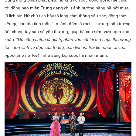
tới đồng bào miền Trung đang chịu ảnh hưởng nặng nề bởi mưa
lũ lịch sử. Nữ chủ tịch bày tỏ lòng cảm thông sâu sắc, đồng thời
kêu gọi lan tỏa tinh thần “Lá lành đùm lá rách – tương thân tương
ái”, chung tay san sẻ yêu thương, giúp bà con sớm vượt qua khó
khăn. “
Đó cũng chính là giá trị nhân văn cốt lõi mà cuộc thi hướng
tới – tôn vinh vẻ đẹp của trí tuệ, bản lĩnh và trái tim nhân ái của
người phụ nữ Việt
”, nhà sáng lập cuộc thi nhấn mạnh.