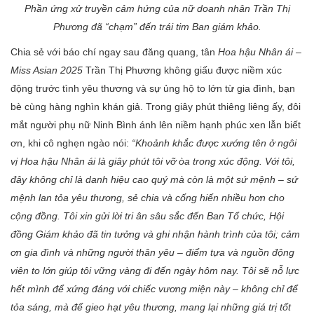
Phần ứng xử truyền cảm hứng của nữ doanh nhân
Trần Thị
Phương
đã “chạm” đến trái tim Ban giám khảo
.
Chia sẻ với báo chí ngay sau đăng quang, tân
Hoa hậu Nhân ái
–
Miss Asian 2025
Trần Thị Phương không giấu được niềm xúc
động trước tình yêu thương và sự ủng hộ to lớn từ gia đình, bạn
bè cùng hàng nghìn khán giả. Trong giây phút thiêng liêng ấy, đôi
mắt người phụ nữ Ninh Bình ánh lên niềm hạnh phúc xen lẫn biết
ơn, khi cô nghẹn ngào nói:
“Khoảnh khắc được xướng tên ở ngôi
vị Hoa hậu Nhân ái là giây phút tôi vỡ òa trong xúc động. Với tôi,
đây không chỉ là danh hiệu cao quý mà còn là một sứ mệnh – sứ
mệnh lan tỏa yêu thương, sẻ chia và cống hiến nhiều hơn cho
cộng đồng.
Tôi xin gửi lời tri ân sâu sắc đến Ban Tổ chức, Hội
đồng Giám khảo đã tin tưởng và ghi nhận hành trình của tôi; cảm
ơn gia đình và những người thân yêu – điểm tựa và nguồn động
viên to lớn giúp tôi vững vàng đi đến ngày hôm nay.
Tôi sẽ nỗ lực
hết mình để xứng đáng với chiếc vương miện này – không chỉ để
tỏa sáng, mà để gieo hạt yêu thương, mang lại những giá trị tốt