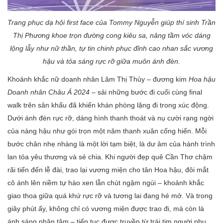
Trang phục dạ hội
first face
của
Tommy Nguyễn giúp thí
sinh Trần
Thị Phương
khoe trọn đường cong kiêu sa, nâng tầm vóc dáng
lộng lẫy như nữ thần, tự tin chinh phục đỉnh cao nhan sắc vương
hậu và tỏa sáng rực rỡ giữa muôn ánh đèn.
Khoảnh khắc nữ doanh nhân Lâm Thị Thủy – đương kim
Hoa hậu
Doanh nhân Châu Á
2024
– sải những bước đi cuối cùng final
walk trên sân khấu đã khiến khán phòng lặng đi trong xúc động.
Dưới ánh đèn rực rỡ, dáng hình thanh thoát và nụ cười rạng ngời
của nàng hậu như gói trọn một năm thanh xuân cống hiến. Mỗi
bước chân nhẹ nhàng là một lời tạm biệt, là dư âm của hành trình
lan tỏa yêu thương và sẻ chia. Khi người đẹp quê Cần Thơ chậm
rãi tiến đến lễ đài, trao lại vương miện cho tân Hoa hậu, đôi mắt
cô ánh lên niềm tự hào xen lẫn chút ngậm ngùi – khoảnh khắc
giao thoa giữa quá khứ rực rỡ và tương lai đang hé mở. Và trong
giây phút ấy, không chỉ có vương miện được trao đi, mà còn là
ánh sáng nhân tâm – tiếp tục được truyền từ trái tim người phụ