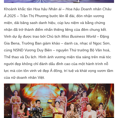
Khoảnh khắc tân
Hoa hậu
Nhân ái – Hoa hậu Doanh nhân Châu
Á 2025
– Trần Thị Phương bước lên lễ đài, đón nhận vương
miện, dải băng sash danh hiệu, cúp lưu niệm và bằng chứng
nhận đã trở thành điểm nhấn thiêng liêng của đêm chung kết.
Vinh dự ấy được trao bởi Chủ tịch
Miss Business World
– Đặng
Gia Bena, Trưởng Ban giám khảo – danh ca, nhạc sĩ Ngọc Sơn,
cùng NSND Vương Duy Biên – nguyên Thứ trưởng Bộ Văn hoá,
Thể thao và Du lịch. Hình ảnh vương miện tỏa sáng trên mái tóc
người đẹp không chỉ đánh dấu đỉnh cao của một hành trình nỗ
lực mà còn tôn vinh vẻ đẹp Á đông, trí tuệ và khát vọng vươn tầm
của nữ doanh nhân Việt.