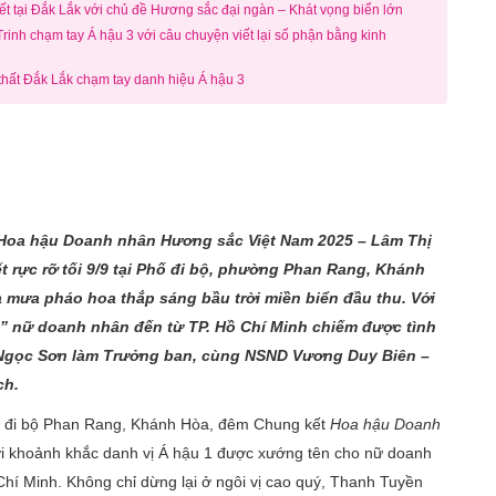
tại Đắk Lắk với chủ đề Hương sắc đại ngàn – Khát vọng biển lớn
nh chạm tay Á hậu 3 với câu chuyện viết lại số phận bằng kinh
thất Đắk Lắk chạm tay danh hiệu Á hậu 3
 Hoa hậu Doanh nhân Hương sắc Việt Nam 2025 – Lâm Thị
rực rỡ tối 9/9 tại Phố đi bộ, phường Phan Rang, Khánh
à mưa pháo hoa thắp sáng bầu trời miền biển đầu thu. Với
” nữ doanh nhân đến từ TP. Hồ Chí Minh chiếm được tình
 Ngọc Sơn làm Trưởng ban, cùng NSND Vương Duy Biên –
ch.
hố đi bộ Phan Rang, Khánh Hòa, đêm Chung kết
Hoa hậu Doanh
ới khoảnh khắc danh vị Á hậu 1 được xướng tên cho nữ doanh
í Minh. Không chỉ dừng lại ở ngôi vị cao quý, Thanh Tuyền