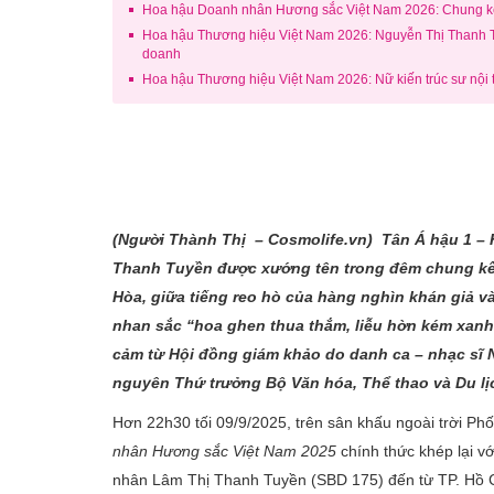
Hoa hậu Doanh nhân Hương sắc Việt Nam 2026: Chung kết 
Hoa hậu Thương hiệu Việt Nam 2026: Nguyễn Thị Thanh Tri
doanh
Hoa hậu Thương hiệu Việt Nam 2026: Nữ kiến trúc sư nội 
(Người Thành Thị – Cosmolife.vn) Tân Á hậu 1 –
Thanh Tuyền được xướng tên trong đêm chung kết 
Hòa, giữa tiếng reo hò của hàng nghìn khán giả v
nhan sắc “hoa ghen thua thắm, liễu hờn kém xanh
cảm từ Hội đồng giám khảo do danh ca – nhạc sĩ
nguyên Thứ trưởng Bộ Văn hóa, Thể thao và Du lị
Hơn 22h30 tối 09/9/2025, trên sân khấu ngoài trời P
nhân Hương sắc Việt Nam 2025
chính thức khép lại v
nhân Lâm Thị Thanh Tuyền (SBD 175) đến từ TP. Hồ Ch