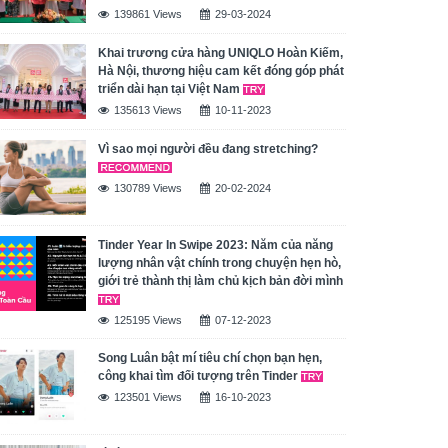
139861 Views
29-03-2024
Khai trương cửa hàng UNIQLO Hoàn Kiếm,
Hà Nội, thương hiệu cam kết đóng góp phát
triển dài hạn tại Việt Nam
135613 Views
10-11-2023
Vì sao mọi người đều đang stretching?
130789 Views
20-02-2024
Tinder Year In Swipe 2023: Năm của năng
lượng nhân vật chính trong chuyện hẹn hò,
giới trẻ thành thị làm chủ kịch bản đời mình
125195 Views
07-12-2023
Song Luân bật mí tiêu chí chọn bạn hẹn,
công khai tìm đối tượng trên Tinder
123501 Views
16-10-2023