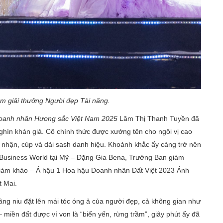
m giải thưởng Người đẹp Tài năng.
oanh nhân Hương sắc Việt Nam 2025
Lâm Thị Thanh Tuyền đã
ghìn khán giả. Cô chính thức được xướng tên cho ngôi vị cao
nhận, cúp và dải sash danh hiệu. Khoảnh khắc ấy càng trở nên
s Business World tại Mỹ – Đặng Gia Bena, Trưởng Ban giám
iám khảo – Á hậu 1 Hoa hậu Doanh nhân Đất Việt 2023 Ánh
 Mai.
ng niu đặt lên mái tóc óng ả của người đẹp, cả không gian như
 miền đất được ví von là “biển yến, rừng trầm”, giây phút ấy đã