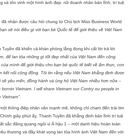
g và tôn vinh một hình ảnh đẹp: nữ doanh nhân bản lĩnh, trí tuệ
nh đã nhận được câu hỏi chung từ Chủ tịch Miss Business World
bạn sẽ nói điều gì với bạn bè Quốc tế để giới thiệu về Việt Nam
h Tuyền đã khiến cả khán phòng lắng đọng khi cất lời trả lời
Nam, để lan tỏa những gì tốt đẹp nhất của Việt Nam đến cộng
 của mình để giới thiệu cho bạn bè quốc tế biết về ẩm thực, con
 kết nối cộng đồng. Tôi tin rằng nếu Việt Nam khẳng định được
 giới sẽ yêu mến, đồng hành và ủng hộ Việt Nam nhiều hơn nữa –
 bornin Vietnam. I will share Vietnam our Contry ou people in
e Vietnam”.
 một thông điệp nhân văn mạnh mẽ, không chỉ chạm đến trái tim
Chính giây phút ấy, Thanh Tuyền đã khẳng định bản lĩnh trí tuệ
uất sắc đăng quang ngôi vị Á hậu 1 – một danh hiệu hoàn toàn
yêu thương và đầy khát vọng lan tỏa hình ảnh Việt Nam đến với