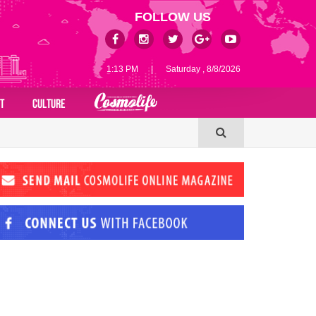
FOLLOW US
1:13 PM
|
Saturday , 8/8/2026
T
CULTURE