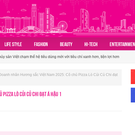
n hóa du lịch nhóm của người Việt
LIFE STYLE
FASHION
BEAUTY
HI-TECH
ENTERTAINMEN
 sản Việt chạm thế hệ tiêu dùng mới với tiêu chí xanh hơn, tiện lợi hơn
ành tấm vé mở lối du lịch Việt
n hóa du lịch nhóm của người Việt
Doanh nhân Hương sắc Việt Nam 2025: Cô chủ Pizza Lò Củi Củ Chi đạt
 sản Việt chạm thế hệ tiêu dùng mới với tiêu chí xanh hơn, tiện lợi hơn
Pizza Lò Củi Củ Chi đạt Á hậu 1