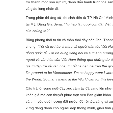
trở thành mốc son rực rỡ, đánh dấu hành trình toả sán
và giàu lòng nhân ái.
Trong phần thi ứng xử, thí sinh đến từ TP. Hồ Chí Mi
tại Mỹ, Đặng Gia Bena:
“Tự hào là người con đất Việt, 
của chúng ta?”.
Bằng phong thái tự tin và thần thái đầy bản lĩnh, Than
chung:
“Tôi rất tự hào vì mình là người dân tộc Việt 
đồng quốc tế. Tôi xin dùng tiếng nói và sức ảnh hưởng
người và văn hóa của Việt Nam thông qua những dự án
giá trị đẹp trẻ về văn hóa, thì tất cả bạn bè trên thế
I’m pround to be Vietnamese. I’m so happy went i were
the World. So many friend in the World can for this lov
Câu trả lời song ngữ đầy xúc cảm ấy đã vang lên như
khán giả mà còn thuyết phục trọn vẹn Ban giám khảo. 
và tình yêu quê hương đất nước, để rồi tỏa sáng và x
xứng đáng dành cho người đẹp thông minh, giàu tình 