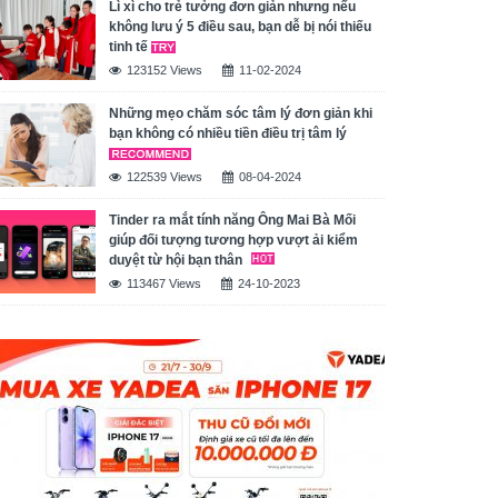
Lì xì cho trẻ tưởng đơn giản nhưng nếu
không lưu ý 5 điều sau, bạn dễ bị nói thiếu
tinh tế
123152 Views
11-02-2024
Những mẹo chăm sóc tâm lý đơn giản khi
bạn không có nhiều tiền điều trị tâm lý
122539 Views
08-04-2024
Tinder ra mắt tính năng Ông Mai Bà Mối
giúp đối tượng tương hợp vượt ải kiểm
duyệt từ hội bạn thân
113467 Views
24-10-2023