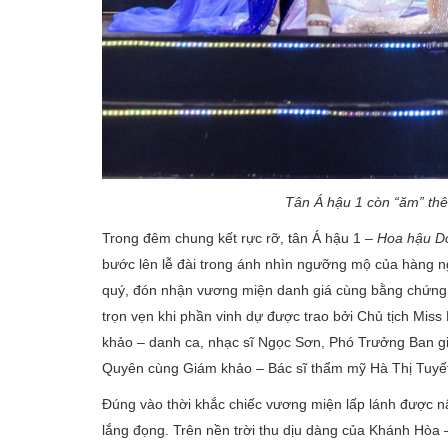
Tân Á hậu 1 còn “ăm” thê
Trong đêm chung kết rực rỡ, tân Á hậu 1 –
Hoa hậu D
bước lên lễ đài trong ánh nhìn ngưỡng mộ của hàng n
quý, đón nhận vương miện danh giá cùng bằng chứng 
trọn vẹn khi phần vinh dự được trao bởi Chủ tịch Mis
khảo – danh ca, nhạc sĩ Ngọc Sơn, Phó Trưởng Ban g
Quyên cùng Giám khảo – Bác sĩ thẩm mỹ Hà Thị Tuyết
Đúng vào thời khắc chiếc vương miện lấp lánh được nâ
lắng đọng. Trên nền trời thu dịu dàng của Khánh Hòa –