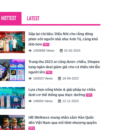
HOTTEST
LATEST
Gặp lại chị bầu: Diệu Nhi cho rằng đóng
phim với người nhà như Anh Tú, càng khó
tính hơn
1450968 Views
01-02-2024
Trung thu 2023 ai cũng được chiều, Shopee
tung ngàn deal giảm giá cho cả thiếu nhi lẫn
người lớn
150020 Views
19-09-2023
Lựa chọn sống khỏe & giải pháp tự chữa
lành cơ thể thông qua thực dưỡng
146004 Views
12-11-2023
HB Wellness mang nhân sâm Hàn Quốc
đến Việt Nam qua mô hình nhượng quyền