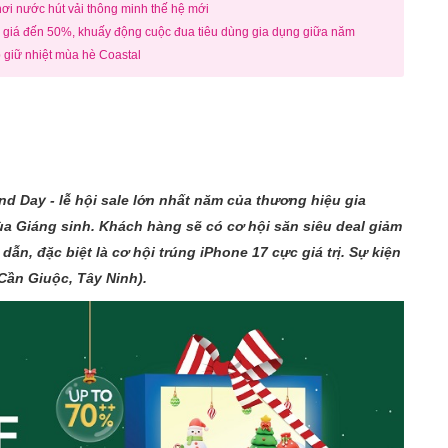
ơi nước hút vải thông minh thế hệ mới
 giá đến 50%, khuấy động cuộc đua tiêu dùng gia dụng giữa năm
 giữ nhiệt mùa hè Coastal
d Day - lễ hội sale lớn nhất năm của thương hiệu gia
a Giáng sinh. Khách hàng sẽ có cơ hội săn siêu deal giảm
, đặc biệt là cơ hội trúng iPhone 17 cực giá trị. Sự kiện
(Cần Giuộc, Tây Ninh).