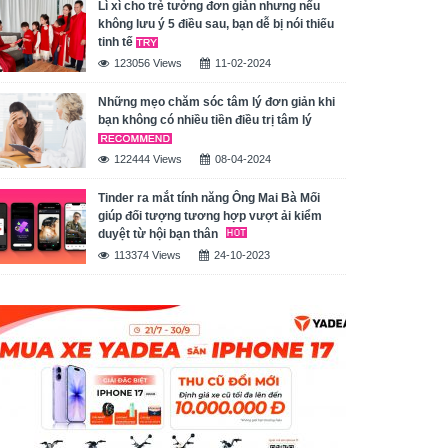
Lì xì cho trẻ tưởng đơn giản nhưng nếu
không lưu ý 5 điều sau, bạn dễ bị nói thiếu
tinh tế
123056 Views
11-02-2024
Những mẹo chăm sóc tâm lý đơn giản khi
bạn không có nhiều tiền điều trị tâm lý
122444 Views
08-04-2024
Tinder ra mắt tính năng Ông Mai Bà Mối
giúp đối tượng tương hợp vượt ải kiểm
duyệt từ hội bạn thân
113374 Views
24-10-2023