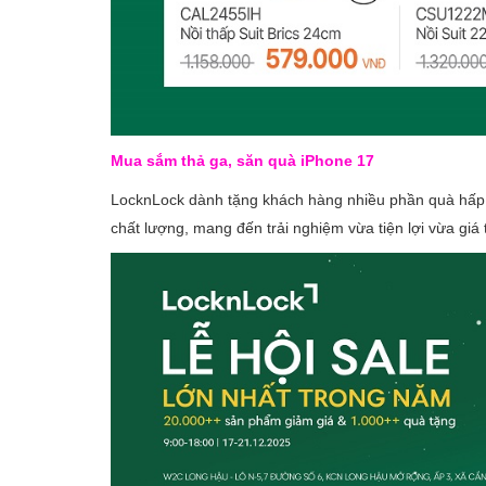
Mua sắm thả ga, săn quà iPhone 17
LocknLock dành tặng khách hàng nhiều phần quà hấp
chất lượng, mang đến trải nghiệm vừa tiện lợi vừa giá t