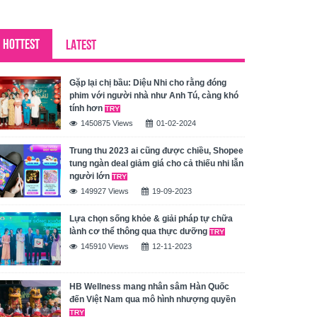
HOTTEST
LATEST
Gặp lại chị bầu: Diệu Nhi cho rằng đóng
phim với người nhà như Anh Tú, càng khó
tính hơn
1450875 Views
01-02-2024
Trung thu 2023 ai cũng được chiều, Shopee
tung ngàn deal giảm giá cho cả thiếu nhi lẫn
người lớn
149927 Views
19-09-2023
Lựa chọn sống khỏe & giải pháp tự chữa
lành cơ thể thông qua thực dưỡng
145910 Views
12-11-2023
HB Wellness mang nhân sâm Hàn Quốc
đến Việt Nam qua mô hình nhượng quyền