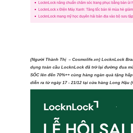
LocknLock nâng chuẩn chăm sóc trang phục bằng bàn ủi h
LocknLock x Điện Máy Xanh: Tăng tốc bán lẻ mùa hè giảm
LocknLock mang mỹ học duyên hải bản địa vào bộ sưu tập
(Người Thành
Thị – Cosmolife.vn
) LocknLock Bran
dụng toàn cầu LocknLock đã trở lại đường đua mù
SỐC lên đến 70%++ cùng hàng ngàn quà tặng hấp dẫn
diễn ra từ ngày 17 - 21/12 tại cửa hàng Long Hậu 