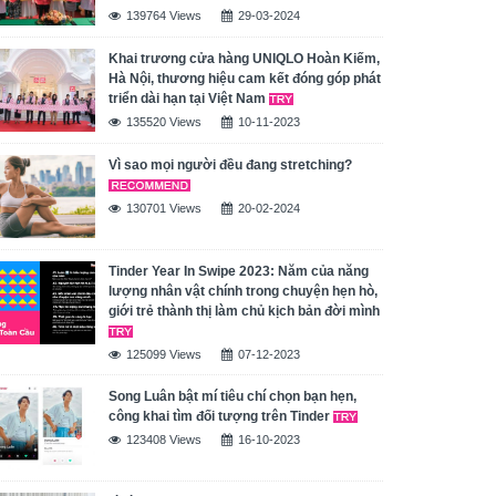
139764 Views
29-03-2024
Khai trương cửa hàng UNIQLO Hoàn Kiếm,
Hà Nội, thương hiệu cam kết đóng góp phát
triển dài hạn tại Việt Nam
135520 Views
10-11-2023
Vì sao mọi người đều đang stretching?
130701 Views
20-02-2024
Tinder Year In Swipe 2023: Năm của năng
lượng nhân vật chính trong chuyện hẹn hò,
giới trẻ thành thị làm chủ kịch bản đời mình
125099 Views
07-12-2023
Song Luân bật mí tiêu chí chọn bạn hẹn,
công khai tìm đối tượng trên Tinder
123408 Views
16-10-2023