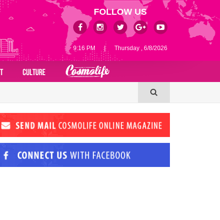
FOLLOW US
9:16 PM
|
Thursday , 6/8/2026
T
CULTURE