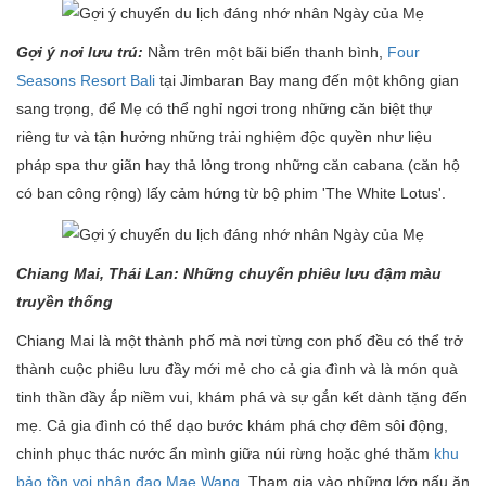
Gợi ý nơi lưu trú:
Nằm trên một bãi biển thanh bình,
Four
Seasons Resort Bali
tại Jimbaran Bay mang đến một không gian
sang trọng, để Mẹ có thể nghỉ ngơi trong những căn biệt thự
riêng tư và tận hưởng những trải nghiệm độc quyền như liệu
pháp spa thư giãn hay thả lỏng trong những căn cabana (căn hộ
có ban công rộng) lấy cảm hứng từ bộ phim 'The White Lotus'.
Chiang Mai, Thái Lan: Những chuyến phiêu lưu đậm màu
truyền thống
Chiang Mai là một thành phố mà nơi từng con phố đều có thể trở
thành cuộc phiêu lưu đầy mới mẻ cho cả gia đình và là món quà
tinh thần đầy ắp niềm vui, khám phá và sự gắn kết dành tặng đến
mẹ. Cả gia đình có thể dạo bước khám phá chợ đêm sôi động,
chinh phục thác nước ẩn mình giữa núi rừng hoặc ghé thăm
khu
bảo tồn voi nhân đạo Mae Wang
. Tham gia vào những lớp nấu ăn