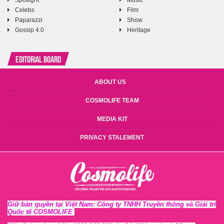
Spotlight
Music
Celebs
Film
Paparazzi
Show
Gossip 4.0
Heritage
Editorial Board
ABOUT US
COSMOLIFE TEAM
MEDIA KIT
PRIVACY STALEMENT
Giữ bản quyền tại Việt Nam: Công ty TNHH Truyền thông và Giải trí
Quốc tế COSMOLIFE