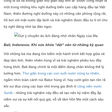
công đi xa và không gian thư giãn đầy tinh tế. Được công nhận là
một trong những khu nghỉ dưỡng biển cao cấp hàng đầu tại Việt
Nam, thiên đường nghỉ dưỡng này có những căn phòng rộng rãi,
hồ bơi với mặt nước lấp lánh và trải nghiệm được đầu tư tỉ mỉ cho
kỳ nghỉ đáng nhớ tại đảo ngọc.
Bali, Indenesia: Khi sức khỏe “dệt“ nên từ những kỳ quan
Với những bà mẹ đang tìm kiếm một hành trình kết hợp giữa vẻ
đẹp tâm linh, thiên nhiên hùng vĩ và trải nghiệm phiêu lưu đầy
hứng khởi, Bali đang chính là một điểm dừng chân không thể lý
tưởng hơn.
Thư giãn trong các con suối nước nóng tự nhiên
,
ngắm nhìn toàn cảnh núi Batur hùng vĩ, hay cười giòn tan rộn rã
khi vui đùa cùng các bạn nhỏ trong gia đình ở
công viên nước
Sunlit
- những trải nghiệm này đều sẽ tạo nên kỷ niệm đầy ắp
niềm vui và sự kết nối quý giá, vỗ về tâm hồn Mẹ một cách sâu
sắc.