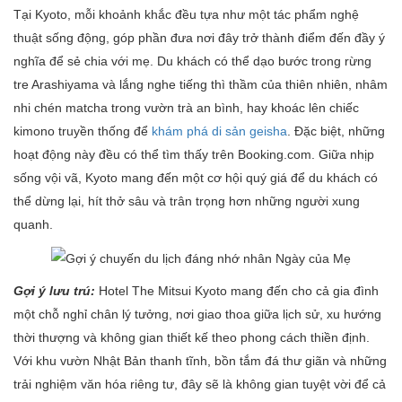
Tại Kyoto, mỗi khoảnh khắc đều tựa như một tác phẩm nghệ
thuật sống động, góp phần đưa nơi đây trở thành điểm đến đầy ý
nghĩa để sẻ chia với mẹ. Du khách có thể dạo bước trong rừng
tre Arashiyama và lắng nghe tiếng thì thầm của thiên nhiên, nhâm
nhi chén matcha trong vườn trà an bình, hay khoác lên chiếc
kimono truyền thống để
khám phá di sản geisha
. Đặc biệt, những
hoạt động này đều có thể tìm thấy trên Booking.com. Giữa nhịp
sống vội vã, Kyoto mang đến một cơ hội quý giá để du khách có
thể dừng lại, hít thở sâu và trân trọng hơn những người xung
quanh.
Gợi ý lưu trú:
Hotel The Mitsui Kyoto mang đến cho cả gia đình
một chỗ nghỉ chân lý tưởng, nơi giao thoa giữa lịch sử, xu hướng
thời thượng và không gian thiết kế theo phong cách thiền định.
Với khu vườn Nhật Bản thanh tĩnh, bồn tắm đá thư giãn và những
trải nghiệm văn hóa riêng tư, đây sẽ là không gian tuyệt vời để cả