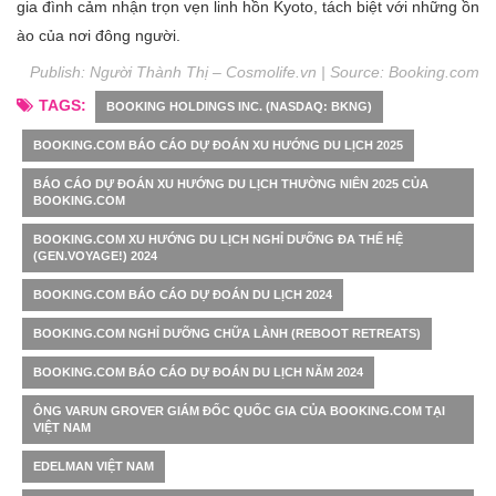
gia đình cảm nhận trọn vẹn linh hồn Kyoto, tách biệt với những ồn
ào của nơi đông người.
Publish: Người Thành Thị – Cosmolife.vn | Source:
Booking.com
TAGS:
BOOKING HOLDINGS INC. (NASDAQ: BKNG)
BOOKING.COM BÁO CÁO DỰ ĐOÁN XU HƯỚNG DU LỊCH 2025
BÁO CÁO DỰ ĐOÁN XU HƯỚNG DU LỊCH THƯỜNG NIÊN 2025 CỦA
BOOKING.COM
BOOKING.COM XU HƯỚNG DU LỊCH NGHỈ DƯỠNG ĐA THẾ HỆ
(GEN.VOYAGE!) 2024
BOOKING.COM BÁO CÁO DỰ ĐOÁN DU LỊCH 2024
BOOKING.COM NGHỈ DƯỠNG CHỮA LÀNH (REBOOT RETREATS)
BOOKING.COM BÁO CÁO DỰ ĐOÁN DU LỊCH NĂM 2024
ÔNG VARUN GROVER GIÁM ĐỐC QUỐC GIA CỦA BOOKING.COM TẠI
VIỆT NAM
EDELMAN VIỆT NAM