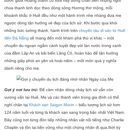
bước giữa Hoàng thành cổ xưa hay dừng chân bên những ngôi
chùa thanh tịnh dọc theo dòng sông Hương thơ mộng, mỗi
khoảnh khắc ở Huế đều như một hành trình nhẹ nhàng đưa mẹ
ngược dòng tận hưởng vẻ đẹp của lịch sử. Khi bước qua khỏi
những bức tường thành, hành trình trên
chuyến tàu di sản từ Huế
đến Đà Nẵng
sẽ mang đến một khám phá thú vị khác – một
chuyến du ngoạn ngắm cảnh tuyệt đẹp với làn nước trong xanh
của đầm Lập An và bãi biển Lăng Cô, hoàn hảo để tận hưởng
những giây phút an yên và hoài niệm – một món quà ý nghĩa
dành riêng cho mẹ.
Gợi ý nơi lưu trú:
Để cảm nhận dòng chảy lịch sử vẫn còn
vương vấn tại Huế, Mẹ và các thành viên trong gia đình có thể
nghỉ chân tại
Khách sạn Saigon Morin
– biểu tượng lịch sử hơn
124 năm tuổi và từng là khách sạn sang trọng bậc nhất Việt Nam.
Đây cũng nơi từng đón tiếp những nhân vật nổi tiếng như Charlie
Chaplin và tồn tại bền vững như một chứng nhân đi qua thời kỳ