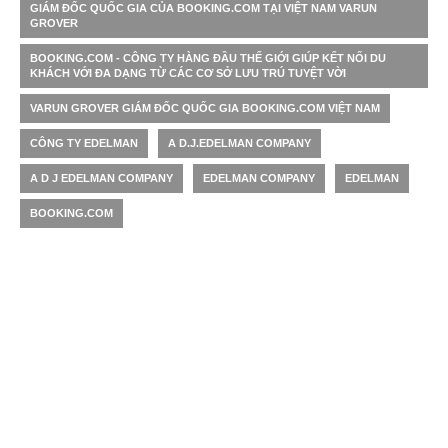
GIÁM ĐỐC QUỐC GIA CỦA BOOKING.COM TẠI VIỆT NAM VARUN
GROVER
BOOKING.COM - CÔNG TY HÀNG ĐẦU THẾ GIỚI GIÚP KẾT NỐI DU
KHÁCH VỚI ĐA DẠNG TỪ CÁC CƠ SỞ LƯU TRÚ TUYỆT VỜI
VARUN GROVER GIÁM ĐỐC QUỐC GIA BOOKING.COM VIỆT NAM
CÔNG TY EDELMAN
A D.J.EDELMAN COMPANY
A D J EDELMAN COMPANY
EDELMAN COMPANY
EDELMAN
BOOKING.COM