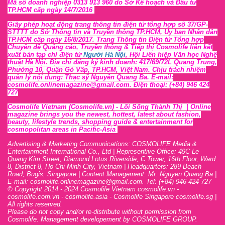
Mã số doanh nghiệp 0313 913 960 do Sở Kế hoạch và Đầu tư
TP.HCM cấp ngày 14/7/2016
Giấy phép hoạt động trang thông tin điện tử tổng hợp số 37/GP-
STTTT
do Sở Thông tin và Tr
uyền thông TP.HCM, Ủy ban Nhân dân
TP.HCM cấp ngày 16/8/2017. Trang Thông tin Điện tử Tổng hợp
Chuyên đề Quảng cáo, Truyền thông & Tiếp thị Cosmolife liên kết
xuất bản tạp chí điện tử
Người Hà Nội
, Hội Liên hiệp Văn học Nghệ
thuật Hà Nội
. Địa chỉ đăng ký kinh doanh: 417/69/72L Quang Trung,
Phường 10, Quận Gò Vấp, TP.HCM, Việt Nam. Chịu trách nhiệm
quản lý nội dung: Thạc sỹ Nguyễn Quang Ba. E-mail:
cosmolife.onlinemagazine@gmail.com. Điện thoại: (+84) 946 424
727
Cosmolife Vietnam
(Cosmolife.vn)
- Lối Sống Thành Thị |
Online
magazine brings you the newest, hottest, lates
t
about fashion,
beauty, lifestyle trends, shopping guide & entertainment for
cosmopolitan areas in Pacific-Asia
Advertising & Marketing Communications: COSMOLIFE Media &
Entertainment International Co., Ltd | Representive O
ffic
e: 49C Le
Quang Kim Street, Diamond Lotus Riverside, C Tower, 16th F
l
oor,
War
d
8,
District 8,
H
o Chi Minh City, Vietnam | Headquarters: 289 Beach
Road, Bugis, Singapore | Content Management: Mr. Nguyen Quang Ba |
E-mail: cosmolife.onlinemagazine@gmail.com. Tel: (+84) 946 424 727
© Copyright 2014 - 2024 Cosmolife Vietnam cosmolife.vn -
cosmolife.com.vn - cosmolife.asia -
Cosmolife Singapore
cosmolife.sg
|
All rights reserved.
Please do not copy and/or re-distribute without permission from
Cosmolife. Management developement by COSMOLIFE GROUP.