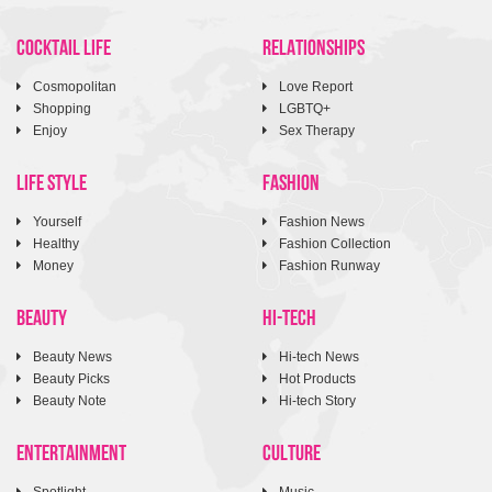
COCKTAIL LIFE
RELATIONSHIPS
Cosmopolitan
Love Report
Shopping
LGBTQ+
Enjoy
Sex Therapy
LIFE STYLE
FASHION
Yourself
Fashion News
Healthy
Fashion Collection
Money
Fashion Runway
BEAUTY
HI-TECH
Beauty News
Hi-tech News
Beauty Picks
Hot Products
Beauty Note
Hi-tech Story
ENTERTAINMENT
CULTURE