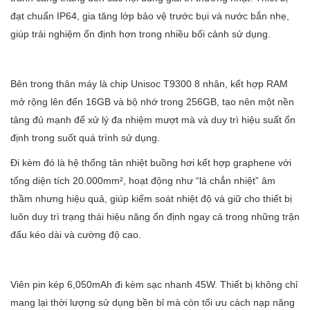
đạt chuẩn IP64, gia tăng lớp bảo vệ trước bụi và nước bắn nhẹ,
giúp trải nghiệm ổn định hơn trong nhiều bối cảnh sử dụng.
Bên trong thân máy là chip Unisoc T9300 8 nhân, kết hợp RAM
mở rộng lên đến 16GB và bộ nhớ trong 256GB, tạo nên một nền
tảng đủ mạnh để xử lý đa nhiệm mượt mà và duy trì hiệu suất ổn
định trong suốt quá trình sử dụng.
Đi kèm đó là hệ thống tản nhiệt buồng hơi kết hợp graphene với
tổng diện tích 20.000mm², hoạt động như “lá chắn nhiệt” âm
thầm nhưng hiệu quả, giúp kiểm soát nhiệt độ và giữ cho thiết bị
luôn duy trì trạng thái hiệu năng ổn định ngay cả trong những trận
đấu kéo dài và cường độ cao.
Viên pin kép 6,050mAh đi kèm sạc nhanh 45W. Thiết bị không chỉ
mang lại thời lượng sử dụng bền bỉ mà còn tối ưu cách nạp năng