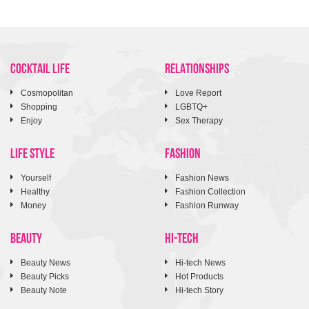
COCKTAIL LIFE
RELATIONSHIPS
Cosmopolitan
Love Report
Shopping
LGBTQ+
Enjoy
Sex Therapy
LIFE STYLE
FASHION
Yourself
Fashion News
Healthy
Fashion Collection
Money
Fashion Runway
BEAUTY
HI-TECH
Beauty News
Hi-tech News
Beauty Picks
Hot Products
Beauty Note
Hi-tech Story