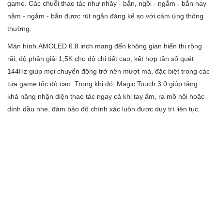
game. Các chuỗi thao tác như nhảy - bắn, ngồi - ngắm - bắn hay
nằm - ngắm - bắn được rút ngắn đáng kể so với cảm ứng thông
thường.
Màn hình AMOLED 6.8 inch mang đến không gian hiển thị rộng
rãi, độ phân giải 1,5K cho độ chi tiết cao, kết hợp tần số quét
144Hz giúp mọi chuyển động trở nên mượt mà, đặc biệt trong các
tựa game tốc độ cao. Trong khi đó, Magic Touch 3.0 giúp tăng
khả năng nhận diện thao tác ngay cả khi tay ẩm, ra mồ hôi hoặc
dính dầu nhẹ, đảm bảo độ chính xác luôn được duy trì liên tục.