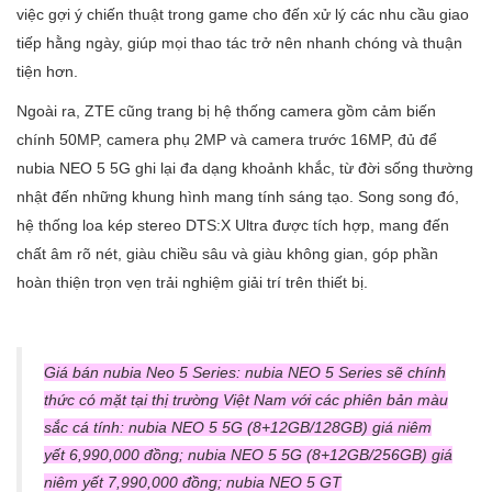
việc gợi ý chiến thuật trong game cho đến xử lý các nhu cầu giao
tiếp hằng ngày, giúp mọi thao tác trở nên nhanh chóng và thuận
tiện hơn.
Ngoài ra, ZTE cũng trang bị hệ thống camera gồm cảm biến
chính 50MP, camera phụ 2MP và camera trước 16MP, đủ để
nubia NEO 5 5G ghi lại đa dạng khoảnh khắc, từ đời sống thường
nhật đến những khung hình mang tính sáng tạo. Song song đó,
hệ thống loa kép stereo DTS:X Ultra được tích hợp, mang đến
chất âm rõ nét, giàu chiều sâu và giàu không gian, góp phần
hoàn thiện trọn vẹn trải nghiệm giải trí trên thiết bị.
Giá bán nubia Neo 5 Series: nubia NEO 5 Series sẽ chính
thức có mặt tại thị trường Việt Nam với các phiên bản màu
sắc cá tính: nubia NEO 5 5G (8+12GB/128GB) giá niêm
yết 6,990,000 đồng; nubia NEO 5 5G (8+12GB/256GB) giá
niêm yết 7,990,000 đồng; nubia NEO 5 GT