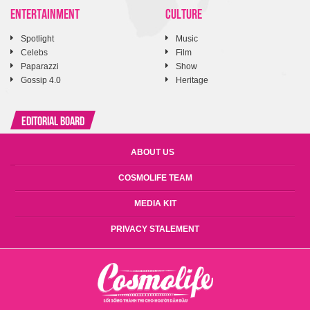
ENTERTAINMENT
CULTURE
Spotlight
Music
Celebs
Film
Paparazzi
Show
Gossip 4.0
Heritage
Editorial Board
ABOUT US
COSMOLIFE TEAM
MEDIA KIT
PRIVACY STALEMENT