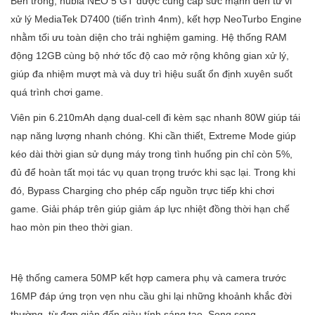
Bên trong, nubia NEO 5 GT được cung cấp sức mạnh đến từ vi
xử lý MediaTek D7400 (tiến trình 4nm), kết hợp NeoTurbo Engine
nhằm tối ưu toàn diện cho trải nghiệm gaming. Hệ thống RAM
động 12GB cùng bộ nhớ tốc độ cao mở rộng không gian xử lý,
giúp đa nhiệm mượt mà và duy trì hiệu suất ổn định xuyên suốt
quá trình chơi game.
Viên pin 6.210mAh dạng dual-cell đi kèm sạc nhanh 80W giúp tái
nạp năng lượng nhanh chóng. Khi cần thiết, Extreme Mode giúp
kéo dài thời gian sử dụng máy trong tình huống pin chỉ còn 5%,
đủ để hoàn tất mọi tác vụ quan trọng trước khi sạc lại. Trong khi
đó, Bypass Charging cho phép cấp nguồn trực tiếp khi chơi
game. Giải pháp trên giúp giảm áp lực nhiệt đồng thời hạn chế
hao mòn pin theo thời gian.
Hệ thống camera 50MP kết hợp camera phụ và camera trước
16MP đáp ứng trọn vẹn nhu cầu ghi lại những khoảnh khắc đời
thường, từ đơn giản đến giàu tính sáng tạo. Song song