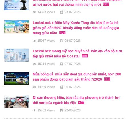
ủi hơi nước hút vải thông minh thế hệ mới
14373 Views
23-07-2026
LocknLock x Điện Máy Xanh: Tăng tốc bán lẻ mùa hè
giảm giá đến 50%, khuấy động cuộc đua tiêu dùng gia
dụng giữa năm
15087 Views
09-07-2026
LocknLock mang mỹ học duyên hải bản địa vào bộ sưu
tập giữ nhiệt mùa hè Coastal
15214 Views
07-07-2026
Mùa bóng đá, mùa săn deal gia dụng lên nhiệt, hơn 200
sản phẩm đồng loạt giảm sâu tháng 7/2026
14959 Views
06-07-2026
Di sản thương hiệu, bản sắc địa phương trở thành lợi
thế mới của ngành bia Việt
15433 Views
22-06-2026