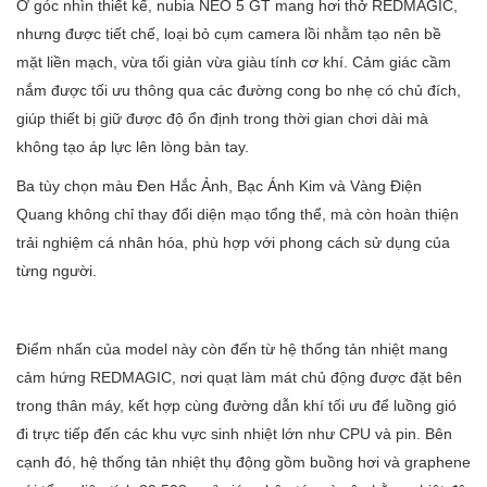
Ở góc nhìn thiết kế, nubia NEO 5 GT mang hơi thở REDMAGIC,
nhưng được tiết chế, loại bỏ cụm camera lồi nhằm tạo nên bề
mặt liền mạch, vừa tối giản vừa giàu tính cơ khí. Cảm giác cầm
nắm được tối ưu thông qua các đường cong bo nhẹ có chủ đích,
giúp thiết bị giữ được độ ổn định trong thời gian chơi dài mà
không tạo áp lực lên lòng bàn tay.
Ba tùy chọn màu Đen Hắc Ảnh, Bạc Ánh Kim và Vàng Điện
Quang không chỉ thay đổi diện mạo tổng thể, mà còn hoàn thiện
trải nghiệm cá nhân hóa, phù hợp với phong cách sử dụng của
từng người.
Điểm nhấn của model này còn đến từ hệ thống tản nhiệt mang
cảm hứng REDMAGIC, nơi quạt làm mát chủ động được đặt bên
trong thân máy, kết hợp cùng đường dẫn khí tối ưu để luồng gió
đi trực tiếp đến các khu vực sinh nhiệt lớn như CPU và pin. Bên
cạnh đó, hệ thống tản nhiệt thụ động gồm buồng hơi và graphene