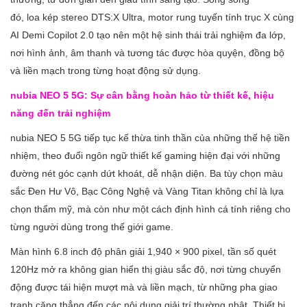
đó, loa kép stereo DTS:X Ultra, motor rung tuyến tính trục X cùng
AI Demi Copilot 2.0 tạo nên một hệ sinh thái trải nghiệm đa lớp,
nơi hình ảnh, âm thanh và tương tác được hòa quyện, đồng bộ
và liền mạch trong từng hoạt động sử dụng.
nubia NEO 5 5G: Sự cân bằng hoàn hảo từ thiết kế, hiệu
năng đến trải nghiệm
nubia NEO 5 5G tiếp tục kế thừa tinh thần của những thế hệ tiền
nhiệm, theo đuổi ngôn ngữ thiết kế gaming hiện đại với những
đường nét góc cạnh dứt khoát, dễ nhận diện. Ba tùy chọn màu
sắc Đen Hư Vô, Bạc Công Nghệ và Vàng Titan không chỉ là lựa
chọn thẩm mỹ, mà còn như một cách định hình cá tính riêng cho
từng người dùng trong thế giới game.
Màn hình 6.8 inch độ phân giải 1,940 × 900 pixel, tần số quét
120Hz mở ra không gian hiển thị giàu sắc độ, nơi từng chuyển
động được tái hiện mượt mà và liền mạch, từ những pha giao
tranh căng thẳng đến các nội dung giải trí thường nhật. Thiết bị