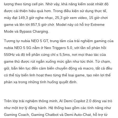
lượng theo từng cell pin. Nhờ vậy, khả năng kiểm soát nhiệt độ
được cải thiện hiệu quả hơn. Trong điều kiện sử dụng thực tế,
máy đạt 149,3 giờ nghe nhạc, 25,3 giờ xem video, 15 giờ chơi
game và lên tới 857,5 giờ chờ. Model này có hỗ trợ Extreme
Mode và Bypass Charging.
Tương tự nubia NEO 5 GT, trung tâm của trải nghiệm gaming của
nubia NEO 5 5G nằm ở Neo Triggers 5.0, với tần số phản hồi
550Hz và độ trễ phần cứng chỉ ≤ 5,5ms, nơi mọi thao tác của
game thủ được rút ngắn xuống mức gần như tức thời. Từ chạm,
giữ, bắn liên tục đến cảm biến chuyển động và macro, tất cả đều
có thể tùy biến linh hoạt theo từng thể loại game, tạo nên lợi thế
phản xạ trong những tình huống quyết định.
Trên lớp trải nghiệm thông minh, AI Demi Copilot 2.0 đóng vai trò
như một trợ lý đồng hành. Hệ thống bao gồm các tính năng như
Gaming Coach, Gaming Chatbot và Demi Auto-Chat, hỗ trợ từ