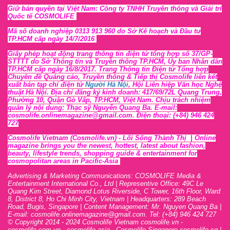
Giữ bản quyền tại Việt Nam: Công ty TNHH Truyền thông và Giải trí
Quốc tế COSMOLIFE
Mã số doanh nghiệp 0313 913 960 do Sở Kế hoạch và Đầu tư
TP.HCM cấp ngày 14/7/2016
Giấy phép hoạt động trang thông tin điện tử tổng hợp số 37/GP-
STTTT
do Sở Thông tin và Tr
uyền thông TP.HCM, Ủy ban Nhân dân
TP.HCM cấp ngày 16/8/2017. Trang Thông tin Điện tử Tổng hợp
Chuyên đề Quảng cáo, Truyền thông & Tiếp thị Cosmolife liên kết
xuất bản tạp chí điện tử
Người Hà Nội
, Hội Liên hiệp Văn học Nghệ
thuật Hà Nội
. Địa chỉ đăng ký kinh doanh: 417/69/72L Quang Trung,
Phường 10, Quận Gò Vấp, TP.HCM, Việt Nam. Chịu trách nhiệm
quản lý nội dung: Thạc sỹ Nguyễn Quang Ba. E-mail:
cosmolife.onlinemagazine@gmail.com. Điện thoại: (+84) 946 424
727
Cosmolife Vietnam
(Cosmolife.vn)
- Lối Sống Thành Thị |
Online
magazine brings you the newest, hottest, lates
t
about fashion,
beauty, lifestyle trends, shopping guide & entertainment for
cosmopolitan areas in Pacific-Asia
Advertising & Marketing Communications: COSMOLIFE Media &
Entertainment International Co., Ltd | Representive O
ffic
e: 49C Le
Quang Kim Street, Diamond Lotus Riverside, C Tower, 16th F
l
oor,
War
d
8,
District 8,
H
o Chi Minh City, Vietnam | Headquarters: 289 Beach
Road, Bugis, Singapore | Content Management: Mr. Nguyen Quang Ba |
E-mail: cosmolife.onlinemagazine@gmail.com. Tel: (+84) 946 424 727
© Copyright 2014 - 2024 Cosmolife Vietnam cosmolife.vn -
cosmolife.com.vn - cosmolife.asia -
Cosmolife Singapore
cosmolife.sg
|