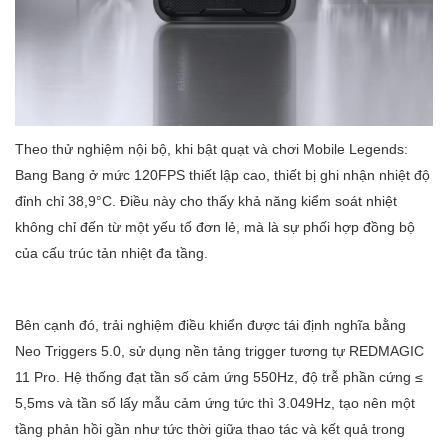
Theo thử nghiệm nội bộ, khi bật quạt và chơi Mobile Legends:
Bang Bang ở mức 120FPS thiết lập cao, thiết bị ghi nhận nhiệt độ
đỉnh chỉ 38,9°C. Điều này cho thấy khả năng kiểm soát nhiệt
không chỉ đến từ một yếu tố đơn lẻ, mà là sự phối hợp đồng bộ
của cấu trúc tản nhiệt đa tầng.
Bên cạnh đó, trải nghiệm điều khiển được tái định nghĩa bằng
Neo Triggers 5.0, sử dụng nền tảng trigger tương tự REDMAGIC
11 Pro. Hệ thống đạt tần số cảm ứng 550Hz, độ trễ phần cứng ≤
5,5ms và tần số lấy mẫu cảm ứng tức thì 3.049Hz, tạo nên một
tầng phản hồi gần như tức thời giữa thao tác và kết quả trong