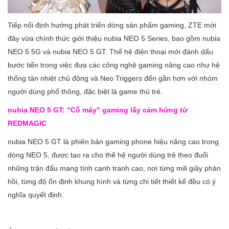
Tiếp nối định hướng phát triển dòng sản phẩm gaming, ZTE mới
đây vừa chính thức giới thiệu nubia NEO 5 Series, bao gồm nubia
NEO 5 5G và nubia NEO 5 GT. Thế hệ điện thoại mới đánh dấu
bước tiến trong việc đưa các công nghệ gaming nâng cao như hệ
thống tản nhiệt chủ động và Neo Triggers đến gần hơn với nhóm
người dùng phổ thông, đặc biệt là game thủ trẻ.
nubia NEO 5 GT: "Cỗ máy" gaming lấy cảm hứng từ
REDMAGIC
nubia NEO 5 GT là phiên bản gaming phone hiệu năng cao trong
dòng NEO 5, được tạo ra cho thế hệ người dùng trẻ theo đuổi
những trận đấu mang tính cạnh tranh cao, nơi từng mili giây phản
hồi, từng độ ổn định khung hình và từng chi tiết thiết kế đều có ý
nghĩa quyết định.