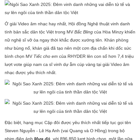
Ở giải Video âm nhạc hay nhất, Hội đồng Nghệ thuật vinh danh
tính bản sắc dân tộc Việt trong MV
Bắc Bling
của Hòa Minzy khiến
nữ nghệ sĩ vỡ òa ngay thời khắc được xướng tên. Khán phòng
như bùng nổ, khán giả đã tạo nên một cơn địa chấn khi dốc sức
bình chọn MV
Tiếc cho em
của RHYDER lên con số hơn 7,4 triệu
lượt vote giúp nam ca sĩ vinh dự ẵm cúp vàng tại giải Video âm
nhạc được yêu thích nhất.
Đặc biệt, hạng mục Cặp đôi được yêu thích nhất tiếp tục gọi tên
Steven Nguyễn - Lê Hạ Anh (vai Quang và O Hồng) trong bộ
phim điện ảnh
Mưa đỏ
, với 896.850 lượt bình chọn, một lần nữa