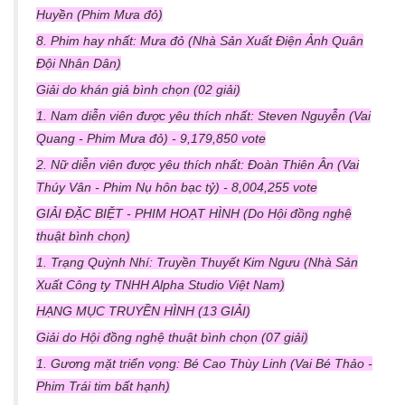
Huyền (Phim Mưa đỏ)
8. Phim hay nhất: Mưa đỏ (Nhà Sản Xuất Điện Ảnh Quân
Đội Nhân Dân)
Giải do khán giả bình chọn (02 giải)
1. Nam diễn viên được yêu thích nhất: Steven Nguyễn (Vai
Quang - Phim Mưa đỏ) - 9,179,850 vote
2. Nữ diễn viên được yêu thích nhất: Đoàn Thiên Ân (Vai
Thúy Vân - Phim Nụ hôn bạc tỷ) - 8,004,255 vote
GIẢI ĐẶC BIỆT - PHIM HOẠT HÌNH (Do Hội đồng nghệ
thuật bình chọn)
1. Trạng Quỳnh Nhí: Truyền Thuyết Kim Ngưu (Nhà Sản
Xuất Công ty TNHH Alpha Studio Việt Nam)
HẠNG MỤC TRUYỀN HÌNH (13 GIẢI)
Giải do Hội đồng nghệ thuật bình chọn (07 giải)
1. Gương mặt triển vọng: Bé Cao Thùy Linh (Vai Bé Thảo -
Phim Trái tim bất hạnh)