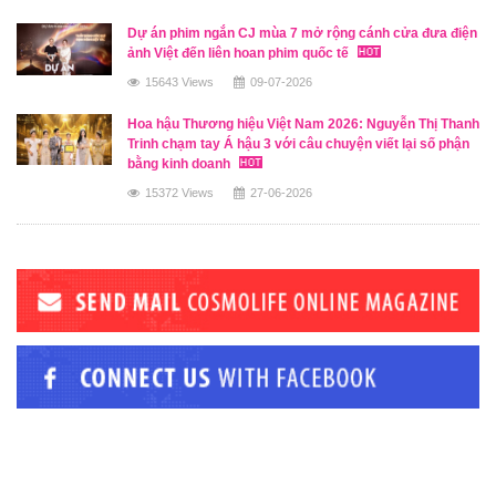
Dự án phim ngắn CJ mùa 7 mở rộng cánh cửa đưa điện
ảnh Việt đến liên hoan phim quốc tế
15643 Views
09-07-2026
Hoa hậu Thương hiệu Việt Nam 2026: Nguyễn Thị Thanh
Trinh chạm tay Á hậu 3 với câu chuyện viết lại số phận
bằng kinh doanh
15372 Views
27-06-2026