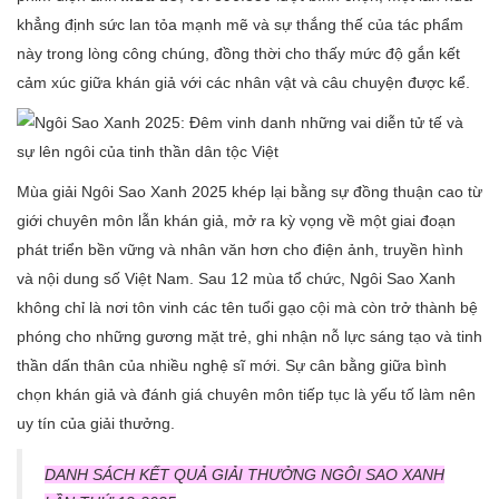
khẳng định sức lan tỏa mạnh mẽ và sự thắng thế của tác phẩm
này trong lòng công chúng, đồng thời cho thấy mức độ gắn kết
cảm xúc giữa khán giả với các nhân vật và câu chuyện được kể.
Mùa giải Ngôi Sao Xanh 2025 khép lại bằng sự đồng thuận cao từ
giới chuyên môn lẫn khán giả, mở ra kỳ vọng về một giai đoạn
phát triển bền vững và nhân văn hơn cho điện ảnh, truyền hình
và nội dung số Việt Nam. Sau 12 mùa tổ chức, Ngôi Sao Xanh
không chỉ là nơi tôn vinh các tên tuổi gạo cội mà còn trở thành bệ
phóng cho những gương mặt trẻ, ghi nhận nỗ lực sáng tạo và tinh
thần dấn thân của nhiều nghệ sĩ mới. Sự cân bằng giữa bình
chọn khán giả và đánh giá chuyên môn tiếp tục là yếu tố làm nên
uy tín của giải thưởng.
DANH SÁCH KẾT QUẢ GIẢI THƯỞNG NGÔI SAO XANH