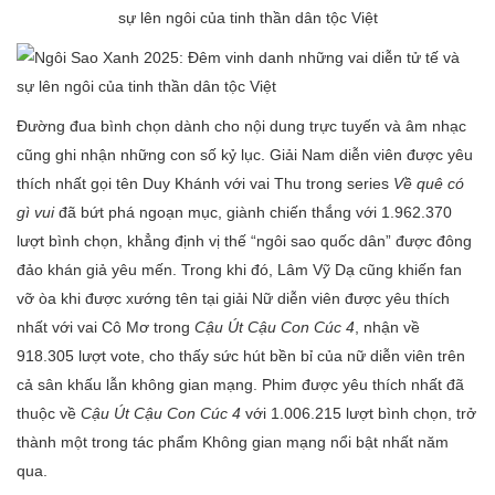
Đường đua bình chọn dành cho nội dung trực tuyến và âm nhạc
cũng ghi nhận những con số kỷ lục. Giải Nam diễn viên được yêu
thích nhất gọi tên Duy Khánh với vai Thu trong series
Về quê có
gì vui
đã bứt phá ngoạn mục, giành chiến thắng với 1.962.370
lượt bình chọn, khẳng định vị thế “ngôi sao quốc dân” được đông
đảo khán giả yêu mến. Trong khi đó, Lâm Vỹ Dạ cũng khiến fan
vỡ òa khi được xướng tên tại giải Nữ diễn viên được yêu thích
nhất với vai Cô Mơ trong
Cậu Út Cậu Con Cúc 4
, nhận về
918.305 lượt vote, cho thấy sức hút bền bỉ của nữ diễn viên trên
cả sân khấu lẫn không gian mạng. Phim được yêu thích nhất đã
thuộc về
Cậu Út Cậu Con Cúc 4
với 1.006.215 lượt bình chọn, trở
thành một trong tác phẩm Không gian mạng nổi bật nhất năm
qua.