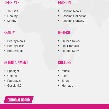
LIFE STYLE
FASHION
Yourself
Fashion News
Healthy
Fashion Collection
Money
Fashion Runway
BEAUTY
HI-TECH
Beauty News
Hi-tech News
Beauty Picks
Hot Products
Beauty Note
Hi-tech Story
ENTERTAINMENT
CULTURE
Spotlight
Music
Celebs
Film
Paparazzi
Show
Gossip 4.0
Heritage
Editorial Board