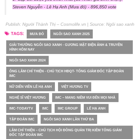
Steven Nguyễn - Lê Hạ Anh (Mưa đỏ) - 896,850 vote
Publish: Người Thành Thị – Cosmolife.vn | Source:
Ngôi sao xanh
TAGS:
MƯA ĐỎ
NGÔI SAO XANH 2025
GIẢI THƯỞNG NGÔI SAO XANH - GƯƠNG MẶT ĐIỆN ẢNH & TRUYỀN
HÌNH HÔM NAY
NGÔI SAO XANH 2024
ÔNG LÂM CHÍ THIỆN - CHỦ TỊCH HĐQT- TỔNG GIÁM ĐỐC TẬP ĐOÀN
IMC
NỮ DIỄN VIÊN LÊ HẠ ANH
VIỆT HƯƠNG TV
NGHỆ SĨ VIỆT HƯƠNG
IMC – MANG NIỀM VUI ĐẾN MỌI NHÀ
IMC-TODAYTV
IMC
IMC GROUP
LÊ HẠ ANH
TẬP ĐOÀN IMC
NGÔI SAO XANH LẦN THỨ BA
LÂM CHÍ THIỆN – CHỦ TỊCH HỘI ĐỒNG QUẢN TRỊ KIÊM TỔNG GIÁM
ĐỐC TẬP ĐOÀN IMC