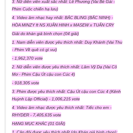
3. Nữ diễn viên xuất sắc nhất: Lê Phương (Vai Bé Gái -
Phim Cuộc chiến hạ lưu)
4. Video âm nhạc hay nhất: BẮC BLING (BẮC NINH) -
HÒA MINZY ft NS XUÂN HINH x MASEW x TUẤN CRY
Giải do khán giả bình chọn (04 giải)
1. Nam diễn viên được yêu thích nhất: Duy Khánh (Vai Thu
- Phim Về quê có gì vui)
- 1,962,370 vote
2. Nữ diễn viên được yêu thích nhất: Lâm Vỹ Dạ (Vai Cô
Mơ - Phim Cậu Út cậu con Cúc 4)
- 918,305 vote
3. Phim được yêu thích nhất: Cậu Út cậu con Cúc 4 (Kênh
Huỳnh Lập Official) - 1,006,215 vote
4. Video âm nhạc được yêu thích nhất: Tiếc cho em -
RHYDER - 7,405,635 vote
HẠNG MỤC KHÁC (01 GIẢI)
1. Cặp đôi được yêu thích nhất (do Khán giả bình chọn):