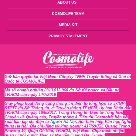
ABOUT US
COSMOLIFE TEAM
MEDIA KIT
PRIVACY STALEMENT
Giữ bản quyền tại Việt Nam: Công ty TNHH Truyền thông và Giải trí
Quốc tế COSMOLIFE
Mã số doanh nghiệp 0313 913 960 do Sở Kế hoạch và Đầu tư
TP.HCM cấp ngày 14/7/2016
Giấy phép hoạt động trang thông tin điện tử tổng hợp số 37/GP-
STTTT
do Sở Thông tin và Tr
uyền thông TP.HCM, Ủy ban Nhân dân
TP.HCM cấp ngày 16/8/2017. Trang Thông tin Điện tử Tổng hợp
Chuyên đề Quảng cáo, Truyền thông & Tiếp thị Cosmolife liên kết
xuất bản tạp chí điện tử
Người Hà Nội
, Hội Liên hiệp Văn học Nghệ
thuật Hà Nội
. Địa chỉ đăng ký kinh doanh: 417/69/72L Quang Trung,
Phường 10, Quận Gò Vấp, TP.HCM, Việt Nam. Chịu trách nhiệm
quản lý nội dung: Thạc sỹ Nguyễn Quang Ba. E-mail: