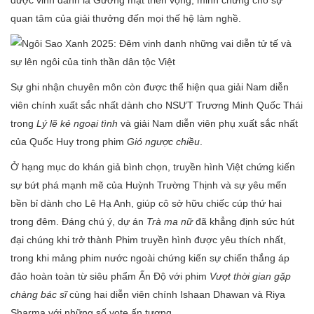
được vinh danh là Gương mặt triển vọng, minh chứng cho sự
quan tâm của giải thưởng đến mọi thế hệ làm nghề.
Sự ghi nhận chuyên môn còn được thể hiện qua giải Nam diễn
viên chính xuất sắc nhất dành cho NSƯT Trương Minh Quốc Thái
trong
Lý lẽ kẻ ngoại tình
và giải Nam diễn viên phụ xuất sắc nhất
của Quốc Huy trong phim
Gió ngược chiều
.
Ở hạng mục do khán giả bình chọn, truyền hình Việt chứng kiến
sự bứt phá mạnh mẽ của Huỳnh Trường Thịnh và sự yêu mến
bền bỉ dành cho Lê Hạ Anh, giúp cô sở hữu chiếc cúp thứ hai
trong đêm. Đáng chú ý, dự án
Trà ma nữ
đã khẳng định sức hút
đại chúng khi trở thành Phim truyền hình được yêu thích nhất,
trong khi mảng phim nước ngoài chứng kiến sự chiến thắng áp
đảo hoàn toàn từ siêu phẩm Ấn Độ với phim
Vượt thời gian gặp
chàng bác sĩ
cùng hai diễn viên chính Ishaan Dhawan và Riya
Sharma với những số vote ấn tượng.