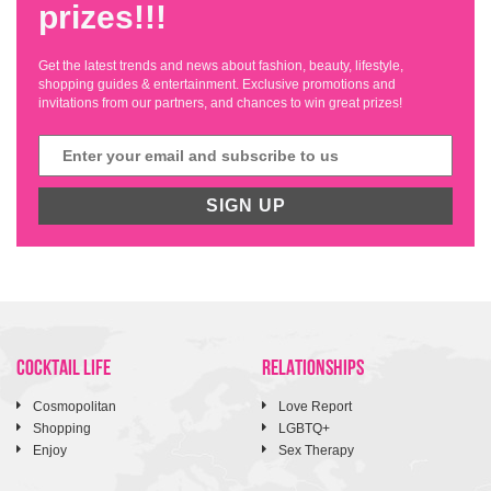
prizes!!!
Get the latest trends and news about fashion, beauty, lifestyle,
shopping guides & entertainment. Exclusive promotions and
invitations from our partners, and chances to win great prizes!
SIGN UP
COCKTAIL LIFE
RELATIONSHIPS
Cosmopolitan
Love Report
Shopping
LGBTQ+
Enjoy
Sex Therapy