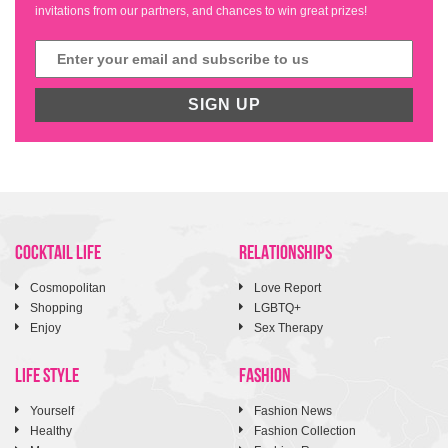
invitations from our partners, and chances to win great prizes!
SIGN UP
COCKTAIL LIFE
RELATIONSHIPS
Cosmopolitan
Love Report
Shopping
LGBTQ+
Enjoy
Sex Therapy
LIFE STYLE
FASHION
Yourself
Fashion News
Healthy
Fashion Collection