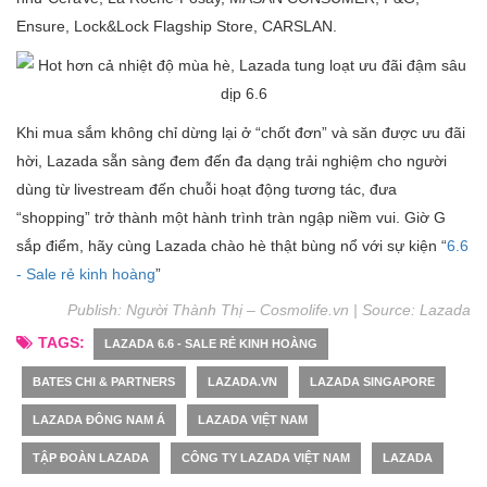
Ensure, Lock&Lock Flagship Store, CARSLAN.
Khi mua sắm không chỉ dừng lại ở “chốt đơn” và săn được ưu đãi
hời, Lazada sẵn sàng đem đến đa dạng trải nghiệm cho người
dùng từ livestream đến chuỗi hoạt động tương tác, đưa
“shopping” trở thành một hành trình tràn ngập niềm vui. Giờ G
sắp điểm, hãy cùng Lazada chào hè thật bùng nổ với sự kiện “
6.6
- Sale rẻ kinh hoàng
”
Publish: Người Thành Thị – Cosmolife.vn | Source:
Lazada
TAGS:
LAZADA 6.6 - SALE RẺ KINH HOÀNG
BATES CHI & PARTNERS
LAZADA.VN
LAZADA SINGAPORE
LAZADA ĐÔNG NAM Á
LAZADA VIỆT NAM
TẬP ĐOÀN LAZADA
CÔNG TY LAZADA VIỆT NAM
LAZADA