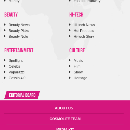
Money
Fashion Runway
BEAUTY
HI-TECH
Beauty News
Hi-tech News
Beauty Picks
Hot Products
Beauty Note
Hi-tech Story
ENTERTAINMENT
CULTURE
Spotlight
Music
Celebs
Film
Paparazzi
Show
Gossip 4.0
Heritage
Editorial Board
ABOUT US
COSMOLIFE TEAM
MEDIA KIT