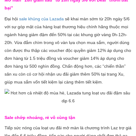
Mở màn “28h giảm sâu” từ 20h ngày 5/6 với Deal “thơm bất
bại”
Đại hội
sale khủng của Lazada
sẽ khai màn sớm từ 20h ngày 5/6
với sự góp mặt của hàng loạt thương hiệu chính hãng thuộc mọi
ngành hàng giảm đậm đến 50% tại các khung giờ vàng 0h-12h-
20h. Vừa đắm chìm trong vô vàn lựa chọn mua sắm, người dùng
còn được thu thập các voucher độc quyền giảm 12% áp dụng cho
đơn hàng từ 1.5 triệu đồng và voucher giảm 14% áp dụng cho
đơn hàng từ 500 nghìn đồng. Chấn động hơn, các “chiến thần”
săn xu còn có cơ hội nhận ưu đãi giảm thêm 50% tại trang Xu,
giúp mua sắm vốn tiết kiệm lại càng thêm tiết kiệm.
Sale chớp nhoáng, rẻ vô cùng tận
Tiếp sức nóng của loạt ưu đãi mở màn là chương trình Laz trợ giá
lên đến 6.6 triệu đồng, tiếp sức cho người dùng chốt đơn thả ga