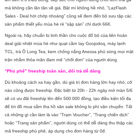
mà không cần lăn tăn về giá. Bật mí không hề nhỏ, “LazFlash
Sales - Deal hời chớp nhoáng” cũng sẽ đem đến bộ sưu tập các
sản phẩm thiết yếu mùa hè rẻ “sập sàn” chỉ dưới 66K.
Ngoài ra, hãy chuẩn bị tinh thần cho cuộc đổ bộ của liên hoàn
deal giải nhiệt mùa hè như quạt cầm tay Goojodoq, máy lạnh
TCL, trà Ô Long Tea, kem chống nắng Anessa phủ sóng mọi mặt
trận nhằm thỏa mãn đam mê “chốt đơn” của người dùng.
“Phủ phê” freeship toàn sàn, đổi trả dễ dàng
Dù khoảng cách xa hay gần, dù giá trị đơn hàng lớn hay nhỏ, cỡ
nào cũng được freeship. Đặc biệt từ 20h - 22h ngày mở màn 5/6
sẽ có ưu đãi freeship lên đến 500.000 đồng, tạo điều kiện tối đa
để tín đồ mua sắm tha hồ săn sale không lo phí vận chuyển. Tất
cả những gì cần làm là vào “Trạm Voucher”, “Trang chiến dịch”
hoặc “Trang sản phẩm”, người dùng có thể dễ dàng thu thập các
mã freeship phủ phê, áp dụng cho đơn hàng từ 0đ.