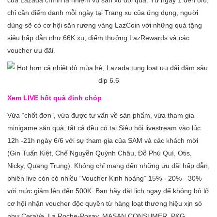
của Lazada chính là nhiệm vụ săn xu đổi quà. Từ ngày 1 đến 8/6,
chỉ cần điểm danh mỗi ngày tại Trang xu của ứng dụng, người
dùng sẽ có cơ hội săn rương vàng LazCoin với những quà tặng
siêu hấp dẫn như 66K xu, điểm thưởng LazRewards và các
voucher ưu đãi.
Xem LIVE hốt quà đỉnh chóp
Vừa “chốt đơn”, vừa được tư vấn về sản phẩm, vừa tham gia
minigame săn quà, tất cả đều có tại Siêu hội livestream vào lúc
12h -21h ngày 6/6 với sự tham gia của SAM và các khách mời
(Gin Tuấn Kiệt, Chế Nguyễn Quỳnh Châu, Đỗ Phú Quí, Otis,
Nicky, Quang Trung). Không chỉ mang đến những ưu đãi hấp dẫn,
phiên live còn có nhiều “Voucher Kinh hoàng” 15% - 20% - 30%
với mức giảm lên đến 500K. Bạn hãy đặt lịch ngay để không bỏ lỡ
cơ hội nhận voucher độc quyền từ hàng loạt thương hiệu xịn sò
như CeraVe, La Roche-Posay, MASAN CONSUMER, P&G,