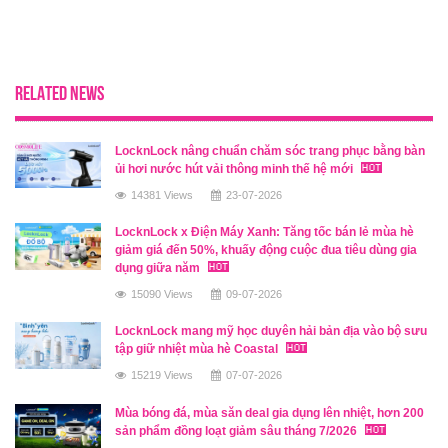
RELATED NEWS
LocknLock nâng chuẩn chăm sóc trang phục bằng bàn
ủi hơi nước hút vải thông minh thế hệ mới
14381 Views
23-07-2026
LocknLock x Điện Máy Xanh: Tăng tốc bán lẻ mùa hè
giảm giá đến 50%, khuấy động cuộc đua tiêu dùng gia
dụng giữa năm
15090 Views
09-07-2026
LocknLock mang mỹ học duyên hải bản địa vào bộ sưu
tập giữ nhiệt mùa hè Coastal
15219 Views
07-07-2026
Mùa bóng đá, mùa săn deal gia dụng lên nhiệt, hơn 200
sản phẩm đồng loạt giảm sâu tháng 7/2026