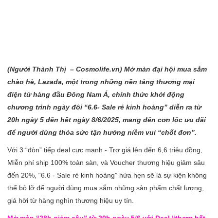
(Người Thành Thị – Cosmolife.vn) Mở màn đại hội mua sắm
chào hè, Lazada, một trong những nền tảng thương mại
điện tử hàng đầu Đông Nam Á, chính thức khởi động
chương trình ngày đôi “6.6- Sale rẻ kinh hoàng” diễn ra từ
20h ngày 5 đến hết ngày 8/6/2025, mang đến cơn lốc ưu đãi
để người dùng thỏa sức tận hưởng niềm vui “chốt đơn”.
Với 3 “đòn” tiếp deal cực mạnh - Trợ giá lên đến 6,6 triệu đồng,
Miễn phí ship 100% toàn sàn, và Voucher thương hiệu giảm sâu
đến 20%, “6.6 - Sale rẻ kinh hoàng” hứa hẹn sẽ là sự kiện không
thể bỏ lỡ để người dùng mua sắm những sản phẩm chất lượng,
giá hời từ hàng nghìn thương hiệu uy tín.