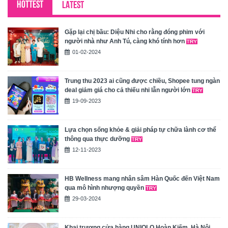
HOTTEST
LATEST
Gặp lại chị bầu: Diệu Nhi cho rằng đóng phim với
người nhà như Anh Tú, càng khó tính hơn
01-02-2024
Trung thu 2023 ai cũng được chiều, Shopee tung ngàn
deal giảm giá cho cả thiếu nhi lẫn người lớn
19-09-2023
Lựa chọn sống khỏe & giải pháp tự chữa lành cơ thể
thông qua thực dưỡng
12-11-2023
HB Wellness mang nhân sâm Hàn Quốc đến Việt Nam
qua mô hình nhượng quyền
29-03-2024
Khai trương cửa hàng UNIQLO Hoàn Kiếm, Hà Nội,