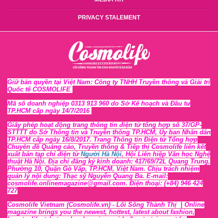
PRIVACY STALEMENT
Giữ bản quyền tại Việt Nam: Công ty TNHH Truyền thông và Giải trí
Quốc tế COSMOLIFE
Mã số doanh nghiệp 0313 913 960 do Sở Kế hoạch và Đầu tư
TP.HCM cấp ngày 14/7/2016
Giấy phép hoạt động trang thông tin điện tử tổng hợp số 37/GP-
STTTT
do Sở Thông tin và Tr
uyền thông TP.HCM, Ủy ban Nhân dân
TP.HCM cấp ngày 16/8/2017. Trang Thông tin Điện tử Tổng hợp
Chuyên đề Quảng cáo, Truyền thông & Tiếp thị Cosmolife liên kết
xuất bản tạp chí điện tử
Người Hà Nội
, Hội Liên hiệp Văn học Nghệ
thuật Hà Nội
. Địa chỉ đăng ký kinh doanh: 417/69/72L Quang Trung,
Phường 10, Quận Gò Vấp, TP.HCM, Việt Nam. Chịu trách nhiệm
quản lý nội dung: Thạc sỹ Nguyễn Quang Ba. E-mail:
cosmolife.onlinemagazine@gmail.com. Điện thoại: (+84) 946 424
727
Cosmolife Vietnam
(Cosmolife.vn)
- Lối Sống Thành Thị |
Online
magazine brings you the newest, hottest, lates
t
about fashion,