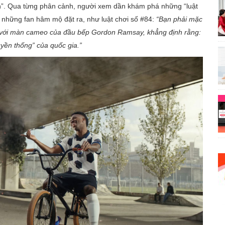
”. Qua từng phân cảnh, người xem dần khám phá những “luật
nh những fan hâm mộ đặt ra, như luật chơi số #84:
“Bạn phải mặc
52, với màn cameo của đầu bếp Gordon Ramsay, khẳng định rằng:
yền thống” của quốc gia.”