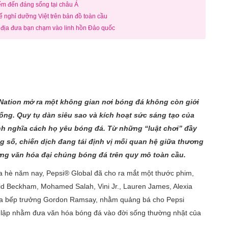
iểm đến đáng sống tại châu Á
 nghỉ dưỡng Việt trên bản đồ toàn cầu
 địa đưa bạn chạm vào linh hồn Đảo quốc
 Nation mở ra một không gian nơi bóng đá không còn giới
 sống. Quy tụ dàn siêu sao và kích hoạt sức sáng tạo của
nh nghĩa cách họ yêu bóng đá. Từ những “luật chơi” đầy
ng số, chiến dịch đang tái định vị mối quan hệ giữa thương
ng văn hóa đại chúng bóng đá trên quy mô toàn cầu.
a hè năm nay, Pepsi® Global đã cho ra mắt một thước phim,
id Beckham, Mohamed Salah, Vini Jr., Lauren James, Alexia
 của bếp trưởng Gordon Ramsay, nhằm quảng bá cho Pepsi
ết lập nhằm đưa văn hóa bóng đá vào đời sống thường nhật của