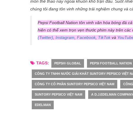
môn thể thao này ngoài khuôn khổ trận đấu. Suốt nhiề
chúng tôi đang tôn vinh những trải nghiệm chung và c
Pepsi Football Nation tôn vinh văn hóa bóng đá cả
hiện có thể xem trọn vẹn thước phim này trên các
(Twitter)
,
Instagram
,
Facebook
,
TikTok
và
YouTub
TAGS:
PEPSI® GLOBAL
PEPSI FOOTBALL NATION
CÔNG TY TNHH NƯỚC GIẢI KHÁT SUNTORY PEPSICO VIỆT 
CÔNG TY CỔ PHẦN SUNTORY PEPSICO VIỆT NAM
CÔNG
SUNTORY PEPSICO VIỆT NAM
A D.J.EDELMAN COMPAN
EDELMAN