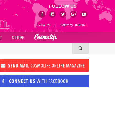
FOLLOW US
12:04 PM
|
Saturday , 8/8/2026
T
CULTURE