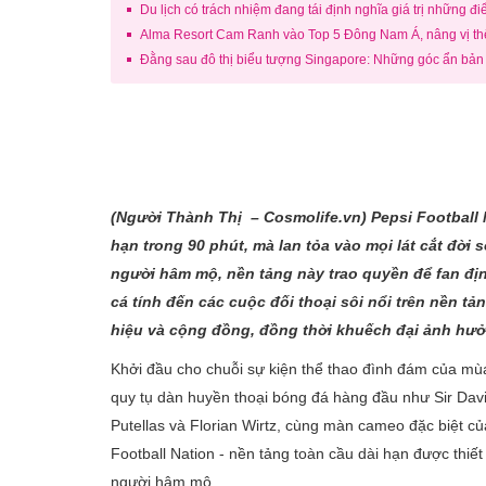
Du lịch có trách nhiệm đang tái định nghĩa giá trị những đ
Alma Resort Cam Ranh vào Top 5 Đông Nam Á, nâng vị thế
Đằng sau đô thị biểu tượng Singapore: Những góc ẩn bản
(Người Thành
Thị – Cosmolife.vn
) Pepsi Football
hạn trong 90 phút, mà lan tỏa vào mọi lát cắt đời
người hâm mộ, nền tảng này trao quyền để fan đị
cá tính đến các cuộc đối thoại sôi nổi trên nền tả
hiệu và cộng đồng, đồng thời khuếch đại ảnh hưở
Khởi đầu cho chuỗi sự kiện thể thao đình đám của mù
quy tụ dàn huyền thoại bóng đá hàng đầu như Sir Dav
Putellas và Florian Wirtz, cùng màn cameo đặc biệt
Football Nation - nền tảng toàn cầu dài hạn được thi
người hâm mộ.