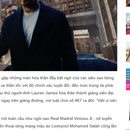
t gặp những màn hóa thân đầy bất ngờ của các siêu sao bóng
 xe thần tốc với độ chính xác tuyệt đối, đến mức trọng tài phải
cầu thủ người Anh Lauren James hóa thân thành giảng viên đại
ị ngay trên giảng đường, nơi luật chơi số #67 ra đời:
“Việt vị nên
mộ toàn cầu như ngôi sao Real Madrid Vinicius Jr., nữ tuyển
uyền thoại từng mang màu áo Liverpool Mohamed Salah cũng lần