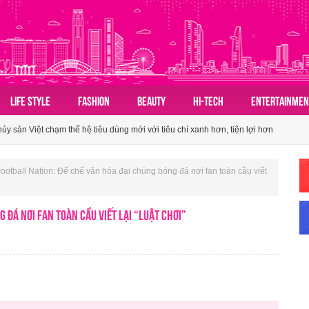
n hóa du lịch nhóm của người Việt
LIFE STYLE
FASHION
BEAUTY
HI-TECH
ENTERTAINMEN
 sản Việt chạm thế hệ tiêu dùng mới với tiêu chí xanh hơn, tiện lợi hơn
ành tấm vé mở lối du lịch Việt
n hóa du lịch nhóm của người Việt
Football Nation: Đế chế văn hóa đại chúng bóng đá nơi fan toàn cầu viết
 sản Việt chạm thế hệ tiêu dùng mới với tiêu chí xanh hơn, tiện lợi hơn
 đá nơi fan toàn cầu viết lại “luật chơi”