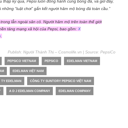
u thập kỷ qua, Pepsi luôn đồng hành cùng bóng đá, và giờ đây,
ả những “luật chơi” gắn kết người hâm mộ bóng đá toàn cầu.”
 trong lẫn ngoài sân cỏ. Người hâm mộ trên toàn thế giới
 nền tảng mạng xã hội của Pepsi, bao gồm:
X
e
.
Publish: Người Thành Thị – Cosmolife.vn | Source:
PepsiCo
PEPSICO VIETNAM
PEPSICO
EDELMAN VIETNAM
NAM
EDELMAN VIỆT NAM
 TY EDELMAN
CÔNG TY SUNTORY PEPSICO VIỆT NAM
Y
A D J EDELMAN COMPANY
EDELMAN COMPANY