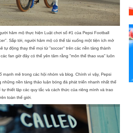
ười hâm mộ thực hiện Luật chơi số #1 của Pepsi Football
cer”. Sắp tới, người hâm mộ có thể tải xuống một tiện ích mở
sẽ tự động thay thế mọi từ "soccer" trên các nền tảng thành
b, các fan giờ đây có thể yên tâm rằng "môn thể thao vua" luôn
 mạnh mẽ trong các hội nhóm và blog. Chính vì vậy, Pepsi
 những nền tảng thảo luận bóng đá phát triển nhanh nhất thế
tự thiết lập các quy tắc và cách thức của riêng mình và trao
ên toàn thế giới.