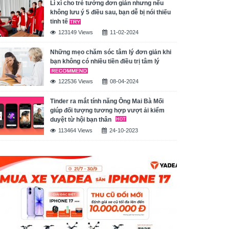
Lì xì cho trẻ tưởng đơn giản nhưng nếu
không lưu ý 5 điều sau, bạn dễ bị nói thiếu
tinh tế
123149 Views
11-02-2024
Những mẹo chăm sóc tâm lý đơn giản khi
bạn không có nhiều tiền điều trị tâm lý
122536 Views
08-04-2024
Tinder ra mắt tính năng Ông Mai Bà Mối
giúp đối tượng tương hợp vượt ải kiểm
duyệt từ hội bạn thân
113464 Views
24-10-2023