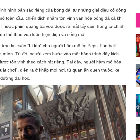
nh hình bản sắc riêng của bóng đá, từ những giai điệu cổ động
 toàn cầu, chiến dịch nhằm tôn vinh văn hóa bóng đá cả khi
lên. Thước phim quảng bá vừa được ra mắt lấy cảm hứng từ chính
ôn thể thao vua luôn hiện diện và sống mãi.
ao lại cuốn “bí kíp” cho người hâm mộ tại Pepsi Football
êng mình. Từ đó, người xem bước vào một hành trình đầy kịch
ược tôn vinh theo cách rất riêng. Tại đây, người hâm mộ hòa
uật chơi”, diễn ra ở khắp mọi nơi, từ quán ăn quen thuộc, xe
 đường đại học.