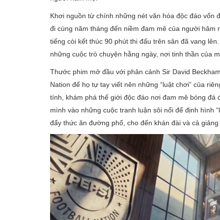
Khơi nguồn từ chính những nét văn hóa độc đáo vốn đị
đi cùng năm tháng đến niềm đam mê của người hâm mộ
tiếng còi kết thúc 90 phút thi đấu trên sân đã vang 
những cuộc trò chuyện hằng ngày, nơi tinh thần của m
Thước phim mở đầu với phân cảnh Sir David Beckham tr
Nation để họ tự tay viết nên những “luật chơi” của ri
tính, khám phá thế giới độc đáo nơi đam mê bóng đá đ
mình vào những cuộc tranh luận sôi nổi để định hình “l
đẩy thức ăn đường phố, cho đến khán đài và cả giảng