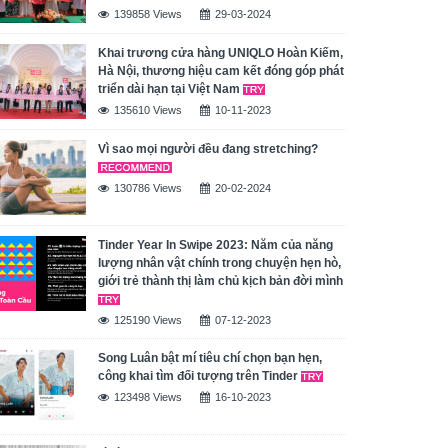
139858 Views
29-03-2024
Khai trương cửa hàng UNIQLO Hoàn Kiếm,
Hà Nội, thương hiệu cam kết đóng góp phát
triển dài hạn tại Việt Nam
135610 Views
10-11-2023
Vì sao mọi người đều đang stretching?
130786 Views
20-02-2024
Tinder Year In Swipe 2023: Năm của năng
lượng nhân vật chính trong chuyện hẹn hò,
giới trẻ thành thị làm chủ kịch bản đời mình
125190 Views
07-12-2023
Song Luân bật mí tiêu chí chọn bạn hẹn,
công khai tìm đối tượng trên Tinder
123498 Views
16-10-2023