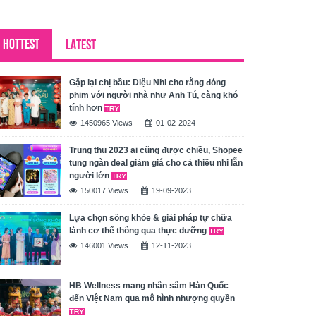
HOTTEST
LATEST
Gặp lại chị bầu: Diệu Nhi cho rằng đóng
phim với người nhà như Anh Tú, càng khó
tính hơn
1450965 Views
01-02-2024
Trung thu 2023 ai cũng được chiều, Shopee
tung ngàn deal giảm giá cho cả thiếu nhi lẫn
người lớn
150017 Views
19-09-2023
Lựa chọn sống khỏe & giải pháp tự chữa
lành cơ thể thông qua thực dưỡng
146001 Views
12-11-2023
HB Wellness mang nhân sâm Hàn Quốc
đến Việt Nam qua mô hình nhượng quyền