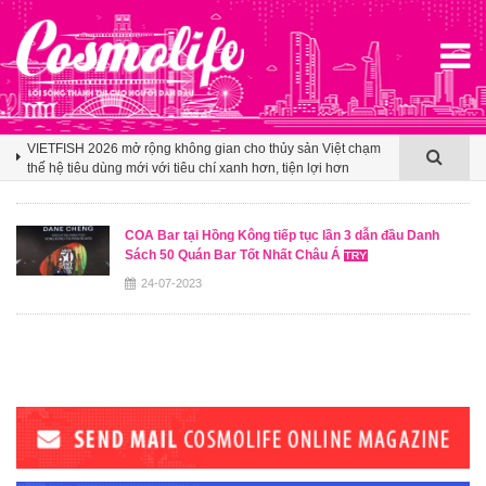
Klook hé lộ khoảng trống cảm ơn trong văn hóa du lịch nhóm
của người Việt
VIETFISH 2026 mở rộng không gian cho thủy sản Việt chạm
thế hệ tiêu dùng mới với tiêu chí xanh hơn, tiện lợi hơn
Booking.com x Mille Mille biến ly cà phê thành tấm vé mở lối
du lịch Việt
COA Bar tại Hồng Kông tiếp tục lần 3 dẫn đầu Danh
Sách 50 Quán Bar Tốt Nhất Châu Á
Klook hé lộ khoảng trống cảm ơn trong văn hóa du lịch nhóm
của người Việt
24-07-2023
VIETFISH 2026 mở rộng không gian cho thủy sản Việt chạm
thế hệ tiêu dùng mới với tiêu chí xanh hơn, tiện lợi hơn