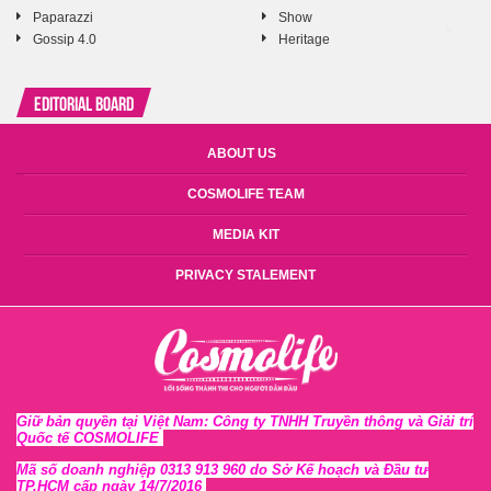
Paparazzi
Show
Gossip 4.0
Heritage
Editorial Board
ABOUT US
COSMOLIFE TEAM
MEDIA KIT
PRIVACY STALEMENT
Giữ bản quyền tại Việt Nam: Công ty TNHH Truyền thông và Giải trí
Quốc tế COSMOLIFE
Mã số doanh nghiệp 0313 913 960 do Sở Kế hoạch và Đầu tư
TP.HCM cấp ngày 14/7/2016