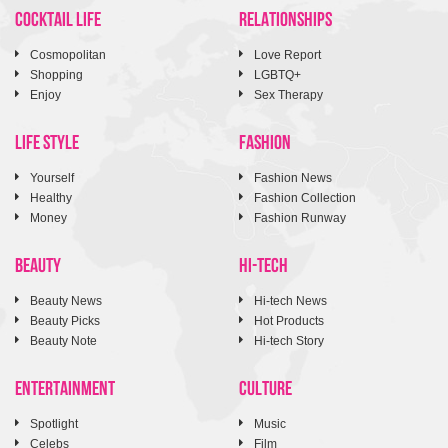
COCKTAIL LIFE
RELATIONSHIPS
Cosmopolitan
Love Report
Shopping
LGBTQ+
Enjoy
Sex Therapy
LIFE STYLE
FASHION
Yourself
Fashion News
Healthy
Fashion Collection
Money
Fashion Runway
BEAUTY
HI-TECH
Beauty News
Hi-tech News
Beauty Picks
Hot Products
Beauty Note
Hi-tech Story
ENTERTAINMENT
CULTURE
Spotlight
Music
Celebs
Film