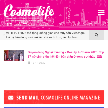
Klook hé lộ khoảng trống cảm ơn trong văn hóa du lịch nhóm
của người Việt
VIETFISH 2026 mở rộng không gian cho thủy sản Việt chạm
thế hệ tiêu dùng mới với tiêu chí xanh hơn, tiện lợi hơn
Booking.com x Mille Mille biến ly cà phê thành tấm vé mở lối
du lịch Việt
Duyên dáng Ngoại thương – Beauty & Charm 2025: Top
37 nữ sinh viên thể hiện bản thân ở vòng sơ khảo
Klook hé lộ khoảng trống cảm ơn trong văn hóa du lịch nhóm
của người Việt
17-12-2025
VIETFISH 2026 mở rộng không gian cho thủy sản Việt chạm
thế hệ tiêu dùng mới với tiêu chí xanh hơn, tiện lợi hơn