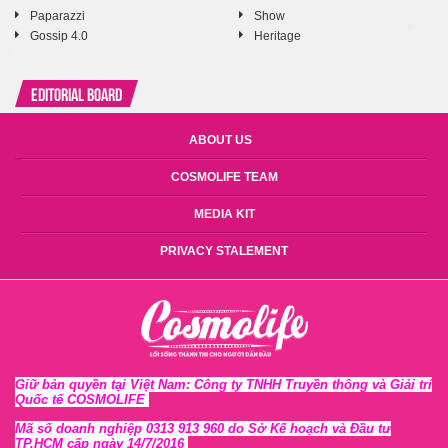
Paparazzi
Show
Gossip 4.0
Heritage
Editorial Board
ABOUT US
COSMOLIFE TEAM
MEDIA KIT
PRIVACY STALEMENT
Giữ bản quyền tại Việt Nam: Công ty TNHH Truyền thông và Giải trí
Quốc tế COSMOLIFE
Mã số doanh nghiệp 0313 913 960 do Sở Kế hoạch và Đầu tư
TP.HCM cấp ngày 14/7/2016