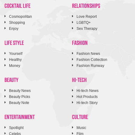
COCKTAIL LIFE
RELATIONSHIPS
Cosmopolitan
Love Report
Shopping
LGBTQ+
Enjoy
Sex Therapy
LIFE STYLE
FASHION
Yourself
Fashion News
Healthy
Fashion Collection
Money
Fashion Runway
BEAUTY
HI-TECH
Beauty News
Hi-tech News
Beauty Picks
Hot Products
Beauty Note
Hi-tech Story
ENTERTAINMENT
CULTURE
Spotlight
Music
Celebs
Film