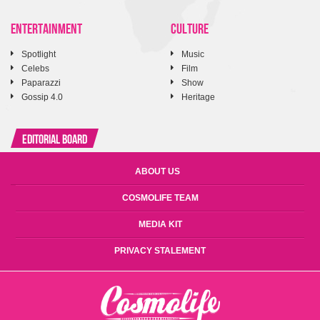
ENTERTAINMENT
CULTURE
Spotlight
Music
Celebs
Film
Paparazzi
Show
Gossip 4.0
Heritage
Editorial Board
ABOUT US
COSMOLIFE TEAM
MEDIA KIT
PRIVACY STALEMENT