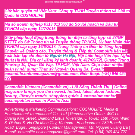
Giữ bản quyền tại Việt Nam: Công ty TNHH Truyền thông và Giải trí
Quốc tế COSMOLIFE
Mã số doanh nghiệp 0313 913 960 do Sở Kế hoạch và Đầu tư
TP.HCM cấp ngày 14/7/2016
Giấy phép hoạt động trang thông tin điện tử tổng hợp số 37/GP-
STTTT
do Sở Thông tin và Tr
uyền thông TP.HCM, Ủy ban Nhân dân
TP.HCM cấp ngày 16/8/2017. Trang Thông tin Điện tử Tổng hợp
Chuyên đề Quảng cáo, Truyền thông & Tiếp thị Cosmolife liên kết
xuất bản tạp chí điện tử
Người Hà Nội
, Hội Liên hiệp Văn học Nghệ
thuật Hà Nội
. Địa chỉ đăng ký kinh doanh: 417/69/72L Quang Trung,
Phường 10, Quận Gò Vấp, TP.HCM, Việt Nam. Chịu trách nhiệm
quản lý nội dung: Thạc sỹ Nguyễn Quang Ba. E-mail:
cosmolife.onlinemagazine@gmail.com. Điện thoại: (+84) 946 424
727
Cosmolife Vietnam
(Cosmolife.vn)
- Lối Sống Thành Thị |
Online
magazine brings you the newest, hottest, lates
t
about fashion,
beauty, lifestyle trends, shopping guide & entertainment for
cosmopolitan areas in Pacific-Asia
Advertising & Marketing Communications: COSMOLIFE Media &
Entertainment International Co., Ltd | Representive O
ffic
e: 49C Le
Quang Kim Street, Diamond Lotus Riverside, C Tower, 16th F
l
oor,
War
d
8,
District 8,
H
o Chi Minh City, Vietnam | Headquarters: 289 Beach
Road, Bugis, Singapore | Content Management: Mr. Nguyen Quang Ba |
E-mail: cosmolife.onlinemagazine@gmail.com. Tel: (+84) 946 424 727