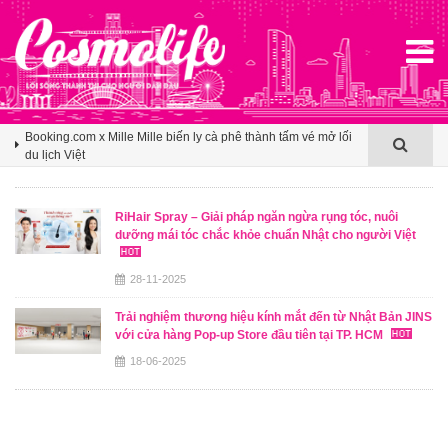
Agoda ghi nhận Việt Nam bứt phá trên bản đồ du lịch mùa hè
châu Á nhờ sức hút ngày càng lan rộng
Booking.com x Mille Mille biến ly cà phê thành tấm vé mở lối
du lịch Việt
Klook hé lộ khoảng trống cảm ơn trong văn hóa du lịch nhóm
của người Việt
RiHair Spray – Giải pháp ngăn ngừa rụng tóc, nuôi
dưỡng mái tóc chắc khỏe chuẩn Nhật cho người Việt
Agoda ghi nhận Việt Nam bứt phá trên bản đồ du lịch mùa hè
châu Á nhờ sức hút ngày càng lan rộng
28-11-2025
Booking.com x Mille Mille biến ly cà phê thành tấm vé mở lối
du lịch Việt
Trải nghiệm thương hiệu kính mắt đến từ Nhật Bản JINS
với cửa hàng Pop-up Store đầu tiên tại TP. HCM
18-06-2025