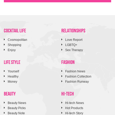
COCKTAIL LIFE
RELATIONSHIPS
Cosmopolitan
Love Report
Shopping
LGBTQ+
Enjoy
Sex Therapy
LIFE STYLE
FASHION
Yourself
Fashion News
Healthy
Fashion Collection
Money
Fashion Runway
BEAUTY
HI-TECH
Beauty News
Hi-tech News
Beauty Picks
Hot Products
Beauty Note
Hi-tech Story