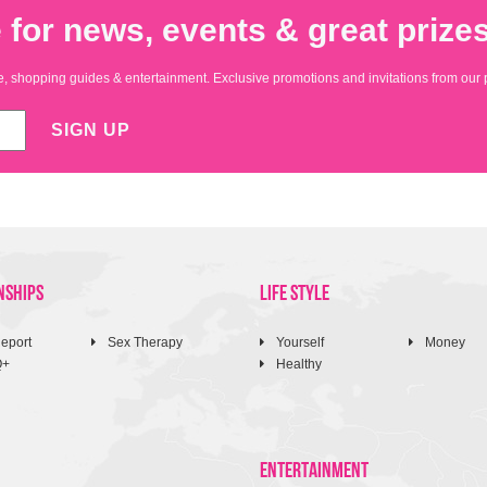
 for news, events & great prizes
yle, shopping guides & entertainment. Exclusive promotions and invitations from our 
SIGN UP
NSHIPS
LIFE STYLE
eport
Sex Therapy
Yourself
Money
Q+
Healthy
ENTERTAINMENT