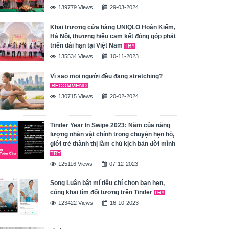
139779 Views
29-03-2024
Khai trương cửa hàng UNIQLO Hoàn Kiếm,
Hà Nội, thương hiệu cam kết đóng góp phát
triển dài hạn tại Việt Nam
135534 Views
10-11-2023
Vì sao mọi người đều đang stretching?
130715 Views
20-02-2024
Tinder Year In Swipe 2023: Năm của năng
lượng nhân vật chính trong chuyện hẹn hò,
giới trẻ thành thị làm chủ kịch bản đời mình
125116 Views
07-12-2023
Song Luân bật mí tiêu chí chọn bạn hẹn,
công khai tìm đối tượng trên Tinder
123422 Views
16-10-2023