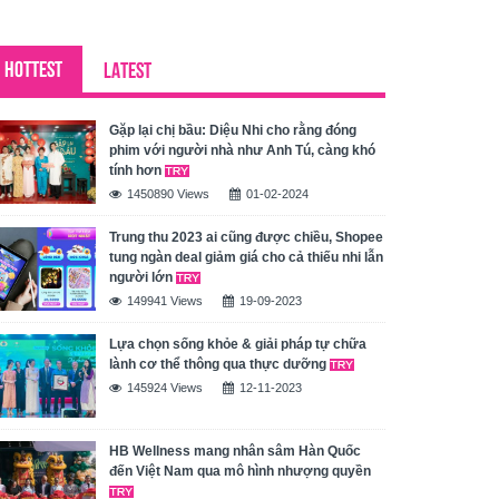
HOTTEST
LATEST
Gặp lại chị bầu: Diệu Nhi cho rằng đóng
phim với người nhà như Anh Tú, càng khó
tính hơn
1450890 Views
01-02-2024
Trung thu 2023 ai cũng được chiều, Shopee
tung ngàn deal giảm giá cho cả thiếu nhi lẫn
người lớn
149941 Views
19-09-2023
Lựa chọn sống khỏe & giải pháp tự chữa
lành cơ thể thông qua thực dưỡng
145924 Views
12-11-2023
HB Wellness mang nhân sâm Hàn Quốc
đến Việt Nam qua mô hình nhượng quyền