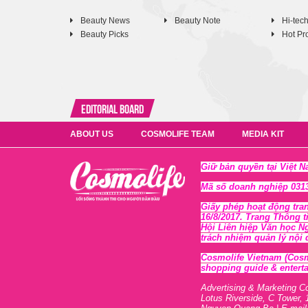
Beauty News
Beauty Note
Hi-tec
Beauty Picks
Hot Pr
Editorial Board
ABOUT US
COSMOLIFE TEAM
MEDIA KIT
Giữ bản quyền tại Việt 
Mã số doanh nghiệp 0313
Giấy phép hoạt động tra
16/8/2017. Trang Thông t
Hội Liên hiệp Văn học N
trách nhiệm quản lý nội
Cosmolife Vietnam
(Cosm
shopping guide & enterta
Advertising & Marketing C
Lotus Riverside, C Tower, 