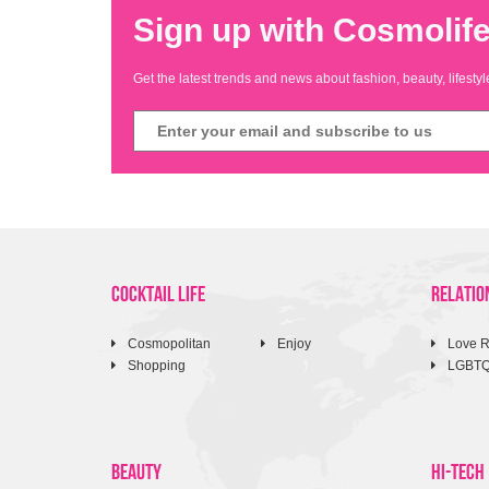
Sign up with Cosmolife
Get the latest trends and news about fashion, beauty, lifest
COCKTAIL LIFE
RELATIO
Cosmopolitan
Enjoy
Love R
Shopping
LGBT
BEAUTY
HI-TECH