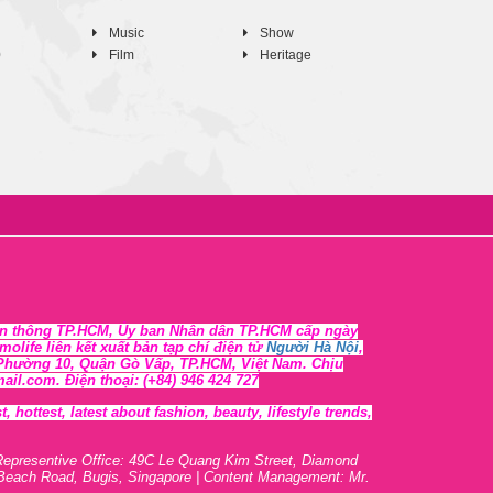
Music
Show
0
Film
Heritage
n thông TP.HCM, Ủy ban Nhân dân TP.HCM cấp ngày
life liên kết xuất bản tạp chí điện tử
Người Hà Nội
,
, Phường 10, Quận Gò Vấp, TP.HCM, Việt Nam. Chịu
l.com. Điện thoại: (+84) 946 424 727
 hottest, lates
t
about fashion, beauty, lifestyle trends,
Representive O
ffic
e: 49C Le Quang Kim Street, Diamond
 Beach Road, Bugis, Singapore | Content Management: Mr.