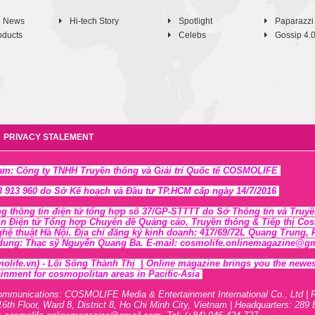
h News
Hi-tech Story
Spotlight
Paparazzi
oducts
Celebs
Gossip 4.
PRIVACY STALEMENT
Nam: Công ty TNHH Truyền thông và Giải trí Quốc tế COSMOLIFE
 913 960 do Sở Kế hoạch và Đầu tư TP.HCM cấp ngày 14/7/2016
ng thông tin điện tử tổng hợp số 37/GP-STTTT
do Sở Thông tin và Tr
uyề
in Điện tử Tổng hợp Chuyên đề Quảng cáo, Truyền thông & Tiếp thị Cosmo
ghệ thuật Hà Nội
. Địa chỉ đăng ký kinh doanh: 417/69/72L Quang Trung
 dung: Thạc sỹ Nguyễn Quang Ba. E-mail: cosmolife.onlinemagazine@gmai
olife.vn)
- Lối Sống Thành Thị |
Online magazine brings you the newest,
inment for cosmopolitan areas in Pacific-Asia
ommunications: COSMOLIFE Media & Entertainment International Co., Ltd | 
16th F
l
oor,
War
d 8,
District 8,
H
o Chi Minh City, Vietnam | Headquarters: 289