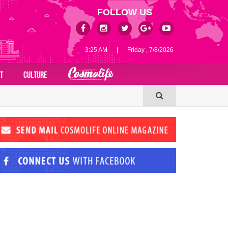
FOLLOW US
3:25 AM
|
Friday , 7/8/2026
T
CULTURE