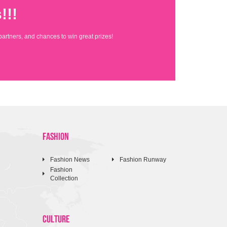
!!!
partners, and chances to win great prizes!
FASHION
Fashion News
Fashion Runway
Fashion
Collection
CULTURE