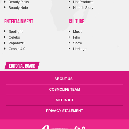
Beauty Picks
Hot Products
Beauty Note
Hi-tech Story
ENTERTAINMENT
CULTURE
Spotlight
Music
Celebs
Film
Paparazzi
Show
Gossip 4.0
Heritage
Editorial Board
ABOUT US
COSMOLIFE TEAM
MEDIA KIT
PRIVACY STALEMENT