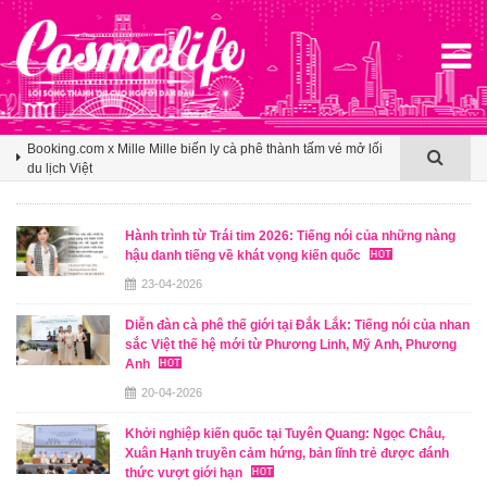
Agoda ghi nhận Việt Nam bứt phá trên bản đồ du lịch mùa hè
châu Á nhờ sức hút ngày càng lan rộng
Booking.com x Mille Mille biến ly cà phê thành tấm vé mở lối
du lịch Việt
Klook hé lộ khoảng trống cảm ơn trong văn hóa du lịch nhóm
của người Việt
Hành trình từ Trái tim 2026: Tiếng nói của những nàng
hậu danh tiếng về khát vọng kiến quốc
Agoda ghi nhận Việt Nam bứt phá trên bản đồ du lịch mùa hè
châu Á nhờ sức hút ngày càng lan rộng
23-04-2026
Booking.com x Mille Mille biến ly cà phê thành tấm vé mở lối
Diễn đàn cà phê thế giới tại Đắk Lắk: Tiếng nói của nhan
du lịch Việt
sắc Việt thế hệ mới từ Phương Linh, Mỹ Anh, Phương
Anh
20-04-2026
Khởi nghiệp kiến quốc tại Tuyên Quang: Ngọc Châu,
Xuân Hạnh truyền cảm hứng, bản lĩnh trẻ được đánh
thức vượt giới hạn