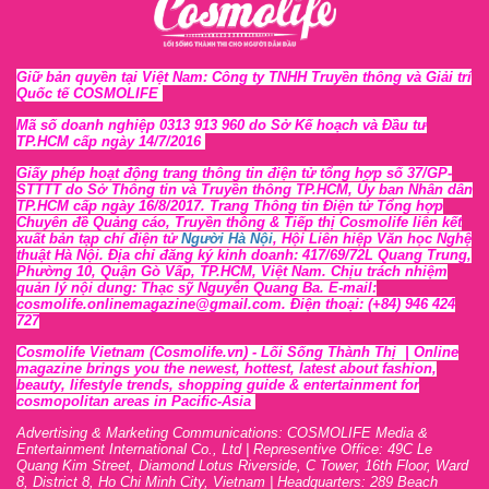
Giữ bản quyền tại Việt Nam: Công ty TNHH Truyền thông và Giải trí
Quốc tế COSMOLIFE
Mã số doanh nghiệp 0313 913 960 do Sở Kế hoạch và Đầu tư
TP.HCM cấp ngày 14/7/2016
Giấy phép hoạt động trang thông tin điện tử tổng hợp số 37/GP-
STTTT
do Sở Thông tin và Tr
uyền thông TP.HCM, Ủy ban Nhân dân
TP.HCM cấp ngày 16/8/2017. Trang Thông tin Điện tử Tổng hợp
Chuyên đề Quảng cáo, Truyền thông & Tiếp thị Cosmolife liên kết
xuất bản tạp chí điện tử
Người Hà Nội
, Hội Liên hiệp Văn học Nghệ
thuật Hà Nội
. Địa chỉ đăng ký kinh doanh: 417/69/72L Quang Trung,
Phường 10, Quận Gò Vấp, TP.HCM, Việt Nam. Chịu trách nhiệm
quản lý nội dung: Thạc sỹ Nguyễn Quang Ba. E-mail:
cosmolife.onlinemagazine@gmail.com. Điện thoại: (+84) 946 424
727
Cosmolife Vietnam
(Cosmolife.vn)
- Lối Sống Thành Thị |
Online
magazine brings you the newest, hottest, lates
t
about fashion,
beauty, lifestyle trends, shopping guide & entertainment for
cosmopolitan areas in Pacific-Asia
Advertising & Marketing Communications: COSMOLIFE Media &
Entertainment International Co., Ltd | Representive O
ffic
e: 49C Le
Quang Kim Street, Diamond Lotus Riverside, C Tower, 16th F
l
oor,
War
d
8,
District 8,
H
o Chi Minh City, Vietnam | Headquarters: 289 Beach