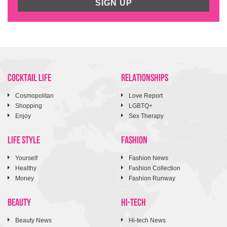
SIGN UP
COCKTAIL LIFE
RELATIONSHIPS
Cosmopolitan
Love Report
Shopping
LGBTQ+
Enjoy
Sex Therapy
LIFE STYLE
FASHION
Yourself
Fashion News
Healthy
Fashion Collection
Money
Fashion Runway
BEAUTY
HI-TECH
Beauty News
Hi-tech News