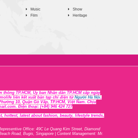
Music
Show
0
Film
Heritage
n thông TP.HCM, Ủy ban Nhân dân TP.HCM cấp ngày
life liên kết xuất bản tạp chí điện tử
Người Hà Nội
,
, Phường 10, Quận Gò Vấp, TP.HCM, Việt Nam. Chịu
l.com. Điện thoại: (+84) 946 424 727
 hottest, lates
t
about fashion, beauty, lifestyle trends,
Representive O
ffic
e: 49C Le Quang Kim Street, Diamond
 Beach Road, Bugis, Singapore | Content Management: Mr.