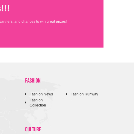
!!!
partners, and chances to win great prizes!
FASHION
Fashion News
Fashion Runway
Fashion
Collection
CULTURE