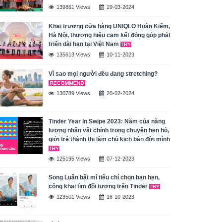
139861 Views
29-03-2024
Khai trương cửa hàng UNIQLO Hoàn Kiếm,
Hà Nội, thương hiệu cam kết đóng góp phát
triển dài hạn tại Việt Nam
135613 Views
10-11-2023
Vì sao mọi người đều đang stretching?
130789 Views
20-02-2024
Tinder Year In Swipe 2023: Năm của năng
lượng nhân vật chính trong chuyện hẹn hò,
giới trẻ thành thị làm chủ kịch bản đời mình
125195 Views
07-12-2023
Song Luân bật mí tiêu chí chọn bạn hẹn,
công khai tìm đối tượng trên Tinder
123501 Views
16-10-2023