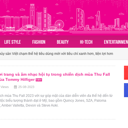
LIFE STYLE
FASHION
BEAUTY
HI-TECH
ENTERTAINMEN
n hóa du lịch nhóm của người Việt
 sản Việt chạm thế hệ tiêu dùng mới với tiêu chí xanh hơn, tiện lợi hơn
ành tấm vé mở lối du lịch Việt
ời trang và âm nhạc hội tụ trong chiến dịch mùa Thu Fall
n hóa du lịch nhóm của người Việt
ủa Tommy Hilfiger
 Views
25-08-2023
 sản Việt chạm thế hệ tiêu dùng mới với tiêu chí xanh hơn, tiện lợi hơn
ch mùa Thu Fall 2023 với sự góp mặt của dàn diễn viên đa thế hệ đến từ
 tộc biểu tượng thành đạt ở Mỹ, bao gồm Quincy Jones, SZA, Paloma
, Amber Valletta, Devon và Steve Aoki.