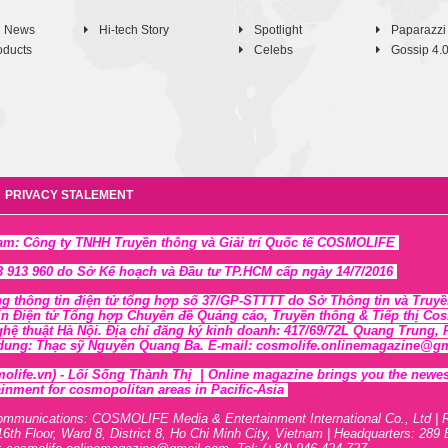
h News
Hi-tech Story
Spotlight
Paparazzi
oducts
Celebs
Gossip 4.
PRIVACY STALEMENT
Nam: Công ty TNHH Truyền thông và Giải trí Quốc tế COSMOLIFE
 913 960 do Sở Kế hoạch và Đầu tư TP.HCM cấp ngày 14/7/2016
ng thông tin điện tử tổng hợp số 37/GP-STTTT
do Sở Thông tin và Tr
uyề
in Điện tử Tổng hợp Chuyên đề Quảng cáo, Truyền thông & Tiếp thị Cosmo
ghệ thuật Hà Nội
. Địa chỉ đăng ký kinh doanh: 417/69/72L Quang Trung
 dung: Thạc sỹ Nguyễn Quang Ba. E-mail: cosmolife.onlinemagazine@gmai
olife.vn)
- Lối Sống Thành Thị |
Online magazine brings you the newest,
inment for cosmopolitan areas in Pacific-Asia
ommunications: COSMOLIFE Media & Entertainment International Co., Ltd | 
16th F
l
oor,
War
d 8,
District 8,
H
o Chi Minh City, Vietnam | Headquarters: 289