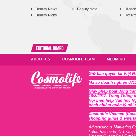
Beauty News
Beauty Note
Hi-tec
Beauty Picks
Hot Pr
Editorial Board
ABOUT US
COSMOLIFE TEAM
MEDIA KIT
Giữ bản quyền tại Việt 
Mã số doanh nghiệp 0313
Giấy phép hoạt động tra
16/8/2017. Trang Thông t
Hội Liên hiệp Văn học N
trách nhiệm quản lý nội
Cosmolife Vietnam
(Cosm
shopping guide & enterta
Advertising & Marketing C
Lotus Riverside, C Tower, 