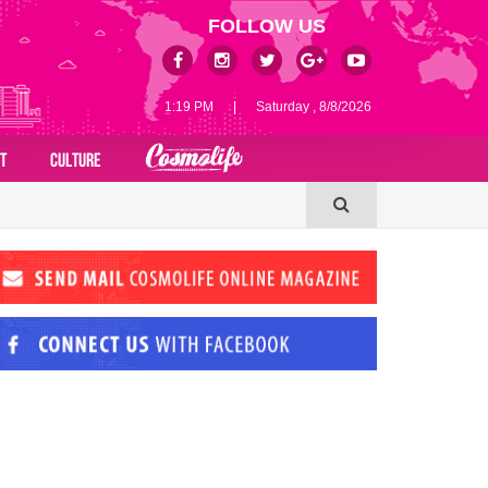
FOLLOW US
1:19 PM
|
Saturday , 8/8/2026
T
CULTURE