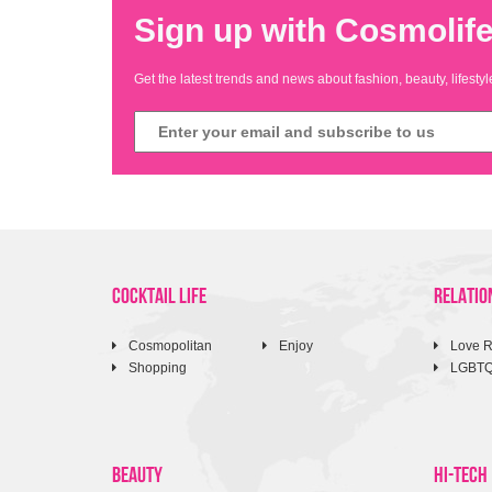
Sign up with Cosmolife
Get the latest trends and news about fashion, beauty, lifest
COCKTAIL LIFE
RELATIO
Cosmopolitan
Enjoy
Love R
Shopping
LGBT
BEAUTY
HI-TECH