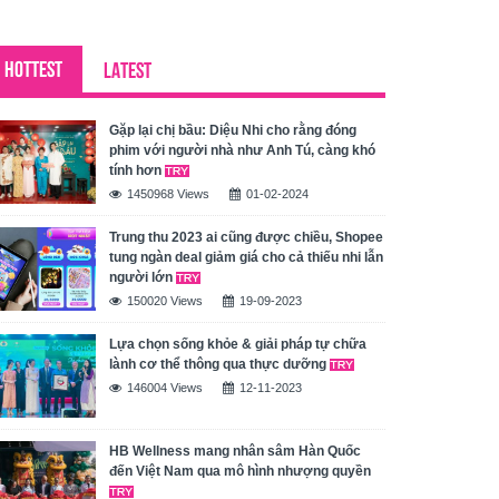
HOTTEST
LATEST
Gặp lại chị bầu: Diệu Nhi cho rằng đóng
phim với người nhà như Anh Tú, càng khó
tính hơn
1450968 Views
01-02-2024
Trung thu 2023 ai cũng được chiều, Shopee
tung ngàn deal giảm giá cho cả thiếu nhi lẫn
người lớn
150020 Views
19-09-2023
Lựa chọn sống khỏe & giải pháp tự chữa
lành cơ thể thông qua thực dưỡng
146004 Views
12-11-2023
HB Wellness mang nhân sâm Hàn Quốc
đến Việt Nam qua mô hình nhượng quyền