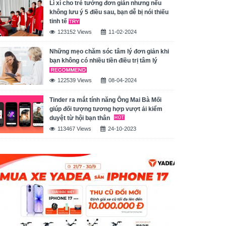
Lì xì cho trẻ tưởng đơn giản nhưng nếu
không lưu ý 5 điều sau, bạn dễ bị nói thiếu
tinh tế
123152 Views
11-02-2024
Những mẹo chăm sóc tâm lý đơn giản khi
bạn không có nhiều tiền điều trị tâm lý
122539 Views
08-04-2024
Tinder ra mắt tính năng Ông Mai Bà Mối
giúp đối tượng tương hợp vượt ải kiểm
duyệt từ hội bạn thân
113467 Views
24-10-2023