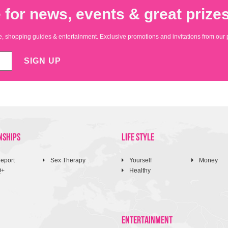
 for news, events & great prizes
yle, shopping guides & entertainment. Exclusive promotions and invitations from our 
SIGN UP
NSHIPS
LIFE STYLE
eport
Sex Therapy
Yourself
Money
Q+
Healthy
ENTERTAINMENT