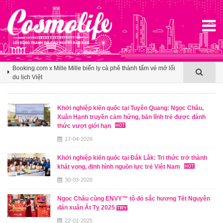
Agoda ghi nhận Việt Nam bứt phá trên bản đồ du lịch mùa hè
châu Á nhờ sức hút ngày càng lan rộng
Booking.com x Mille Mille biến ly cà phê thành tấm vé mở lối
du lịch Việt
Klook hé lộ khoảng trống cảm ơn trong văn hóa du lịch nhóm
của người Việt
Agoda ghi nhận Việt Nam bứt phá trên bản đồ du lịch mùa hè
châu Á nhờ sức hút ngày càng lan rộng
Khởi nghiệp kiến quốc tại Tuyên Quang: Ngọc Châu,
Xuân Hạnh truyền cảm hứng, bản lĩnh trẻ được đánh
Booking.com x Mille Mille biến ly cà phê thành tấm vé mở lối
thức vượt giới hạn
du lịch Việt
17-04-2026
Khởi nghiệp kiến quốc tại Đắk Lắk: Tri thức trở thành
khát vọng, định hình nguồn lực trẻ Việt Nam
30-03-2026
Ngọc Châu cùng ENVY™ tô đỏ sắc hương Tết Nguyên
đán xuân Ất Tỵ 2025
22-01-2025