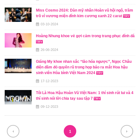
Miss Cosmo 2024: Dàn mỹ nhân Hoàn vũ hội ngộ, trầm
trồ vì vương miện đính kim cương xanh 22 carat
03-10-2024
Hoàng Nhung khoe vẻ gợi cảm trong trang phục đính đá
26-06-2024
Giáng My khoe nhan sắc “lão hóa ngược”, Ngọc Châu
diện đầm đỏ quyến rũ trong họp báo ra mắt Hoa hậu
sinh viên Hòa bình Việt Nam 2024
17-12-2023
Tôi Là Hoa Hậu Hoàn Vũ Việt Nam: 1 thí sinh rút lui và 4
thí sinh nói lời chia tay sau tập 7
09-12-2023
1