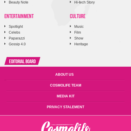
Beauty Note
Hi-tech Story
ENTERTAINMENT
CULTURE
Spotlight
Music
Celebs
Film
Paparazzi
Show
Gossip 4.0
Heritage
Editorial Board
ABOUT US
COSMOLIFE TEAM
MEDIA KIT
PRIVACY STALEMENT