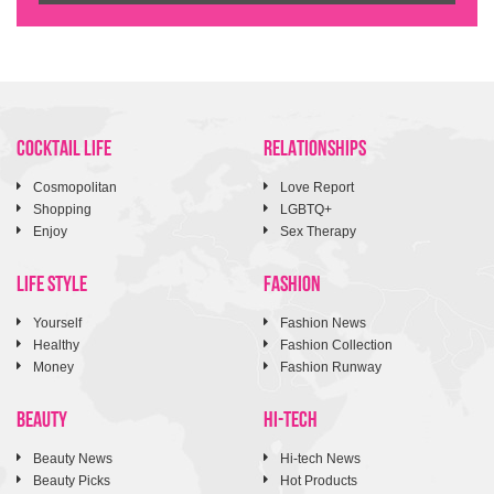
COCKTAIL LIFE
RELATIONSHIPS
Cosmopolitan
Love Report
Shopping
LGBTQ+
Enjoy
Sex Therapy
LIFE STYLE
FASHION
Yourself
Fashion News
Healthy
Fashion Collection
Money
Fashion Runway
BEAUTY
HI-TECH
Beauty News
Hi-tech News
Beauty Picks
Hot Products