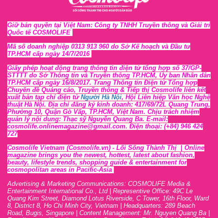
Giữ bản quyền tại Việt Nam: Công ty TNHH Truyền thông và Giải trí
Quốc tế COSMOLIFE
Mã số doanh nghiệp 0313 913 960 do Sở Kế hoạch và Đầu tư
TP.HCM cấp ngày 14/7/2016
Giấy phép hoạt động trang thông tin điện tử tổng hợp số 37/GP-
STTTT
do Sở Thông tin và Tr
uyền thông TP.HCM, Ủy ban Nhân dân
TP.HCM cấp ngày 16/8/2017. Trang Thông tin Điện tử Tổng hợp
Chuyên đề Quảng cáo, Truyền thông & Tiếp thị Cosmolife liên kết
xuất bản tạp chí điện tử
Người Hà Nội
, Hội Liên hiệp Văn học Nghệ
thuật Hà Nội
. Địa chỉ đăng ký kinh doanh: 417/69/72L Quang Trung,
Phường 10, Quận Gò Vấp, TP.HCM, Việt Nam. Chịu trách nhiệm
quản lý nội dung: Thạc sỹ Nguyễn Quang Ba. E-mail:
cosmolife.onlinemagazine@gmail.com. Điện thoại: (+84) 946 424
727
Cosmolife Vietnam
(Cosmolife.vn)
- Lối Sống Thành Thị |
Online
magazine brings you the newest, hottest, lates
t
about fashion,
beauty, lifestyle trends, shopping guide & entertainment for
cosmopolitan areas in Pacific-Asia
Advertising & Marketing Communications: COSMOLIFE Media &
Entertainment International Co., Ltd | Representive O
ffic
e: 49C Le
Quang Kim Street, Diamond Lotus Riverside, C Tower, 16th F
l
oor,
War
d
8,
District 8,
H
o Chi Minh City, Vietnam | Headquarters: 289 Beach
Road, Bugis, Singapore | Content Management: Mr. Nguyen Quang Ba |