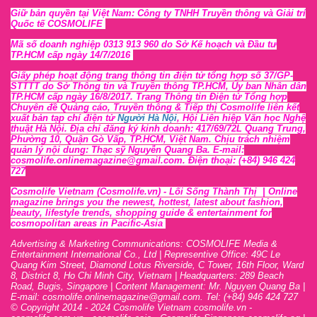
Giữ bản quyền tại Việt Nam: Công ty TNHH Truyền thông và Giải trí
Quốc tế COSMOLIFE
Mã số doanh nghiệp 0313 913 960 do Sở Kế hoạch và Đầu tư
TP.HCM cấp ngày 14/7/2016
Giấy phép hoạt động trang thông tin điện tử tổng hợp số 37/GP-
STTTT
do Sở Thông tin và Tr
uyền thông TP.HCM, Ủy ban Nhân dân
TP.HCM cấp ngày 16/8/2017. Trang Thông tin Điện tử Tổng hợp
Chuyên đề Quảng cáo, Truyền thông & Tiếp thị Cosmolife liên kết
xuất bản tạp chí điện tử
Người Hà Nội
, Hội Liên hiệp Văn học Nghệ
thuật Hà Nội
. Địa chỉ đăng ký kinh doanh: 417/69/72L Quang Trung,
Phường 10, Quận Gò Vấp, TP.HCM, Việt Nam. Chịu trách nhiệm
quản lý nội dung: Thạc sỹ Nguyễn Quang Ba. E-mail:
cosmolife.onlinemagazine@gmail.com. Điện thoại: (+84) 946 424
727
Cosmolife Vietnam
(Cosmolife.vn)
- Lối Sống Thành Thị |
Online
magazine brings you the newest, hottest, lates
t
about fashion,
beauty, lifestyle trends, shopping guide & entertainment for
cosmopolitan areas in Pacific-Asia
Advertising & Marketing Communications: COSMOLIFE Media &
Entertainment International Co., Ltd | Representive O
ffic
e: 49C Le
Quang Kim Street, Diamond Lotus Riverside, C Tower, 16th F
l
oor,
War
d
8,
District 8,
H
o Chi Minh City, Vietnam | Headquarters: 289 Beach
Road, Bugis, Singapore | Content Management: Mr. Nguyen Quang Ba |
E-mail: cosmolife.onlinemagazine@gmail.com. Tel: (+84) 946 424 727
© Copyright 2014 - 2024 Cosmolife Vietnam cosmolife.vn -