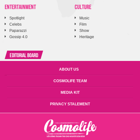
ENTERTAINMENT
CULTURE
Spotlight
Music
Celebs
Film
Paparazzi
Show
Gossip 4.0
Heritage
Editorial Board
ABOUT US
COSMOLIFE TEAM
MEDIA KIT
PRIVACY STALEMENT