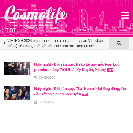
Klook hé lộ khoảng trống cảm ơn trong văn hóa du lịch nhóm
của người Việt
VIETFISH 2026 mở rộng không gian cho thủy sản Việt chạm
thế hệ tiêu dùng mới với tiêu chí xanh hơn, tiện lợi hơn
Booking.com x Mille Mille biến ly cà phê thành tấm vé mở lối
du lịch Việt
Holy night - Đội săn quỷ: Neko Lê gây náo loạn buổi
premiere cùng Thái Hoà, Kỳ Duyên, Misthy
Klook hé lộ khoảng trống cảm ơn trong văn hóa du lịch nhóm
của người Việt
06-05-2025
VIETFISH 2026 mở rộng không gian cho thủy sản Việt chạm
Holy night - Đội săn quỷ: Thái Hòa trở lại lồng tiếng, lần
thế hệ tiêu dùng mới với tiêu chí xanh hơn, tiện lợi hơn
đầu kết hợp cùng Kỳ Duyên
03-05-2025