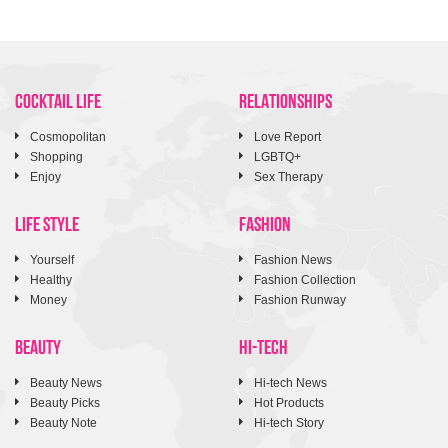
COCKTAIL LIFE
RELATIONSHIPS
Cosmopolitan
Love Report
Shopping
LGBTQ+
Enjoy
Sex Therapy
LIFE STYLE
FASHION
Yourself
Fashion News
Healthy
Fashion Collection
Money
Fashion Runway
BEAUTY
HI-TECH
Beauty News
Hi-tech News
Beauty Picks
Hot Products
Beauty Note
Hi-tech Story