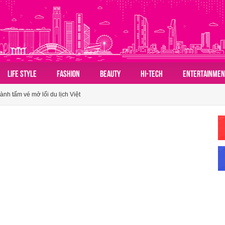
 đồ du lịch mùa hè châu Á nhờ sức hút ngày càng lan rộng
LIFE STYLE
FASHION
BEAUTY
HI-TECH
ENTERTAINMEN
ành tấm vé mở lối du lịch Việt
n hóa du lịch nhóm của người Việt
 đồ du lịch mùa hè châu Á nhờ sức hút ngày càng lan rộng
ành tấm vé mở lối du lịch Việt