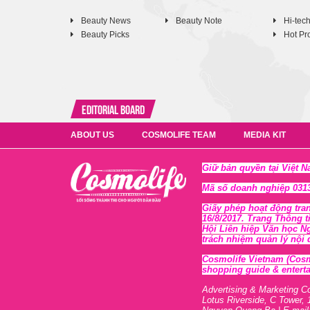
Beauty News
Beauty Note
Hi-tec
Beauty Picks
Hot Pr
Editorial Board
ABOUT US
COSMOLIFE TEAM
MEDIA KIT
Giữ bản quyền tại Việt 
Mã số doanh nghiệp 0313
Giấy phép hoạt động tra
16/8/2017. Trang Thông t
Hội Liên hiệp Văn học N
trách nhiệm quản lý nội
Cosmolife Vietnam
(Cosm
shopping guide & enterta
Advertising & Marketing C
Lotus Riverside, C Tower, 