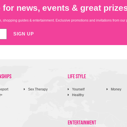
 for news, events & great prizes
yle, shopping guides & entertainment. Exclusive promotions and invitations from our 
SIGN UP
NSHIPS
LIFE STYLE
eport
Sex Therapy
Yourself
Money
Q+
Healthy
ENTERTAINMENT