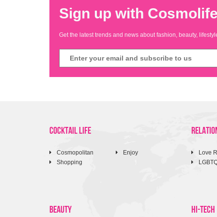
Sign up with Cosmolife
Get the latest trends and news about fashion, beauty, lifest
COCKTAIL LIFE
RELATIO
Cosmopolitan
Enjoy
Love R
Shopping
LGBT
BEAUTY
HI-TECH