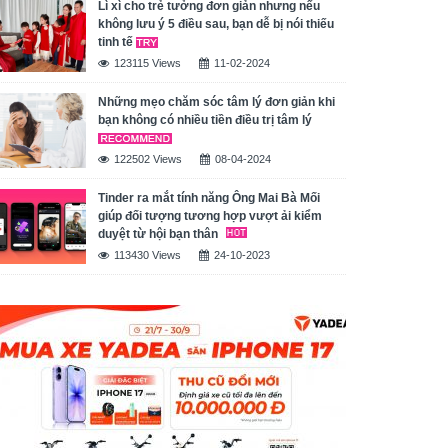
Lì xì cho trẻ tưởng đơn giản nhưng nếu
không lưu ý 5 điều sau, bạn dễ bị nói thiếu
tinh tế
123115 Views
11-02-2024
Những mẹo chăm sóc tâm lý đơn giản khi
bạn không có nhiều tiền điều trị tâm lý
122502 Views
08-04-2024
Tinder ra mắt tính năng Ông Mai Bà Mối
giúp đối tượng tương hợp vượt ải kiểm
duyệt từ hội bạn thân
113430 Views
24-10-2023