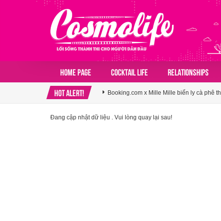
Agoda ghi nhận Việt Nam bứt phá trên bản
Home page
COCKTAIL LIFE
RELATIONSHIPS
Booking.com x Mille Mille biến ly cà phê th
HOT ALERT!
Klook hé lộ khoảng trống cảm ơn trong vă
Đang cập nhật dữ liệu . Vui lòng quay lại sau!
Agoda ghi nhận Việt Nam bứt phá trên bản
Booking.com x Mille Mille biến ly cà phê th