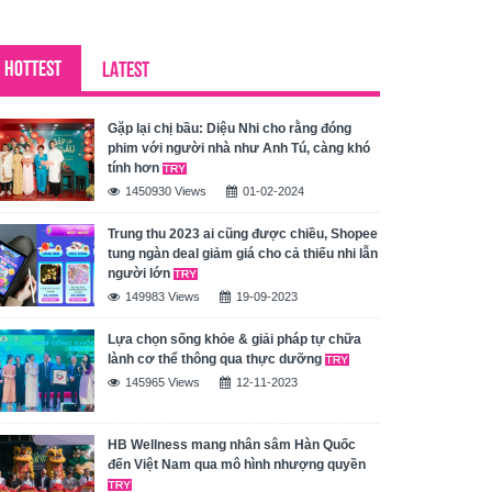
HOTTEST
LATEST
Gặp lại chị bầu: Diệu Nhi cho rằng đóng
phim với người nhà như Anh Tú, càng khó
tính hơn
1450930 Views
01-02-2024
Trung thu 2023 ai cũng được chiều, Shopee
tung ngàn deal giảm giá cho cả thiếu nhi lẫn
người lớn
149983 Views
19-09-2023
Lựa chọn sống khỏe & giải pháp tự chữa
lành cơ thể thông qua thực dưỡng
145965 Views
12-11-2023
HB Wellness mang nhân sâm Hàn Quốc
đến Việt Nam qua mô hình nhượng quyền