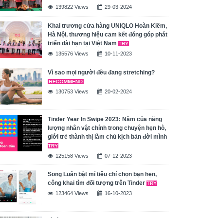
139822 Views
29-03-2024
Khai trương cửa hàng UNIQLO Hoàn Kiếm,
Hà Nội, thương hiệu cam kết đóng góp phát
triển dài hạn tại Việt Nam
135576 Views
10-11-2023
Vì sao mọi người đều đang stretching?
130753 Views
20-02-2024
Tinder Year In Swipe 2023: Năm của năng
lượng nhân vật chính trong chuyện hẹn hò,
giới trẻ thành thị làm chủ kịch bản đời mình
125158 Views
07-12-2023
Song Luân bật mí tiêu chí chọn bạn hẹn,
công khai tìm đối tượng trên Tinder
123464 Views
16-10-2023