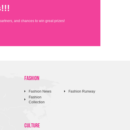
!!!
partners, and chances to win great prizes!
FASHION
Fashion News
Fashion Runway
Fashion
Collection
CULTURE