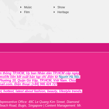
Music
Show
0
Film
Heritage
n thông TP.HCM, Ủy ban Nhân dân TP.HCM cấp ngày
life liên kết xuất bản tạp chí điện tử
Người Hà Nội
,
, Phường 10, Quận Gò Vấp, TP.HCM, Việt Nam. Chịu
l.com. Điện thoại: (+84) 946 424 727
 hottest, lates
t
about fashion, beauty, lifestyle trends,
Representive O
ffic
e: 49C Le Quang Kim Street, Diamond
 Beach Road, Bugis, Singapore | Content Management: Mr.