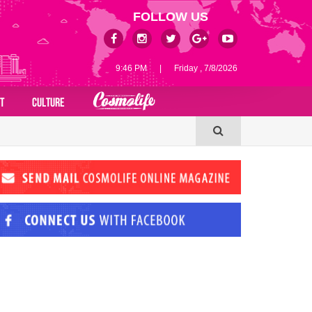
FOLLOW US
9:46 PM
|
Friday , 7/8/2026
T
CULTURE