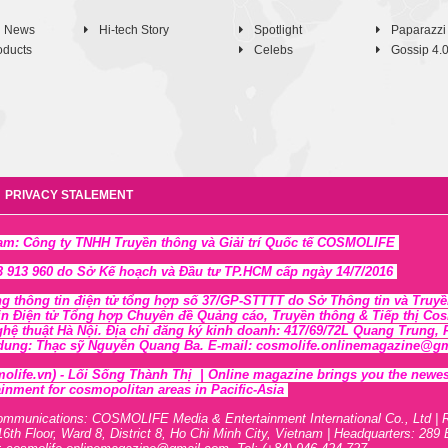
h News
Hi-tech Story
Spotlight
Paparazzi
oducts
Celebs
Gossip 4.
PRIVACY STALEMENT
Nam: Công ty TNHH Truyền thông và Giải trí Quốc tế COSMOLIFE
 913 960 do Sở Kế hoạch và Đầu tư TP.HCM cấp ngày 14/7/2016
ng thông tin điện tử tổng hợp số 37/GP-STTTT
do Sở Thông tin và Tr
uyề
in Điện tử Tổng hợp Chuyên đề Quảng cáo, Truyền thông & Tiếp thị Cosmo
ghệ thuật Hà Nội
. Địa chỉ đăng ký kinh doanh: 417/69/72L Quang Trung
 dung: Thạc sỹ Nguyễn Quang Ba. E-mail: cosmolife.onlinemagazine@gmai
olife.vn)
- Lối Sống Thành Thị |
Online magazine brings you the newest,
inment for cosmopolitan areas in Pacific-Asia
ommunications: COSMOLIFE Media & Entertainment International Co., Ltd | 
16th F
l
oor,
War
d 8,
District 8,
H
o Chi Minh City, Vietnam | Headquarters: 289