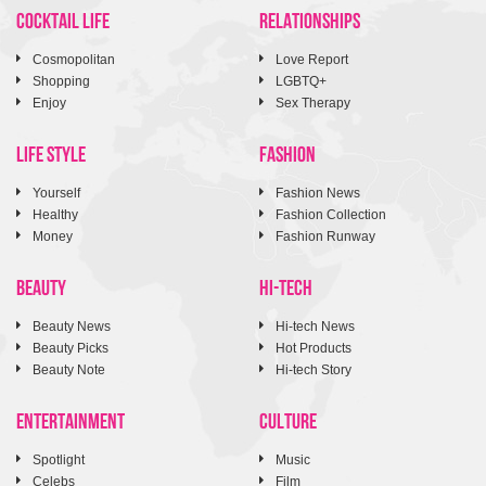
COCKTAIL LIFE
RELATIONSHIPS
Cosmopolitan
Love Report
Shopping
LGBTQ+
Enjoy
Sex Therapy
LIFE STYLE
FASHION
Yourself
Fashion News
Healthy
Fashion Collection
Money
Fashion Runway
BEAUTY
HI-TECH
Beauty News
Hi-tech News
Beauty Picks
Hot Products
Beauty Note
Hi-tech Story
ENTERTAINMENT
CULTURE
Spotlight
Music
Celebs
Film