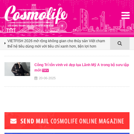
Klook hé lộ khoảng trống cảm ơn trong văn hóa du lịch nhóm
của người Việt
VIETFISH 2026 mở rộng không gian cho thủy sản Việt chạm
thế hệ tiêu dùng mới với tiêu chí xanh hơn, tiện lợi hơn
Booking.com x Mille Mille biến ly cà phê thành tấm vé mở lối
du lịch Việt
Công Trí tôn vinh vẻ đẹp lụa Lãnh Mỹ A trong bộ sưu tập
mới
Klook hé lộ khoảng trống cảm ơn trong văn hóa du lịch nhóm
của người Việt
20-06-2025
VIETFISH 2026 mở rộng không gian cho thủy sản Việt chạm
thế hệ tiêu dùng mới với tiêu chí xanh hơn, tiện lợi hơn