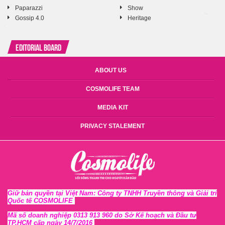
Paparazzi
Show
Gossip 4.0
Heritage
Editorial Board
ABOUT US
COSMOLIFE TEAM
MEDIA KIT
PRIVACY STALEMENT
Giữ bản quyền tại Việt Nam: Công ty TNHH Truyền thông và Giải trí
Quốc tế COSMOLIFE
Mã số doanh nghiệp 0313 913 960 do Sở Kế hoạch và Đầu tư
TP.HCM cấp ngày 14/7/2016