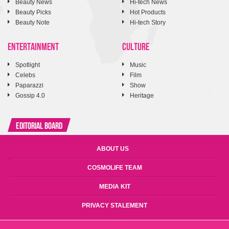
Beauty News
Hi-tech News
Beauty Picks
Hot Products
Beauty Note
Hi-tech Story
ENTERTAINMENT
CULTURE
Spotlight
Music
Celebs
Film
Paparazzi
Show
Gossip 4.0
Heritage
Editorial Board
ABOUT US
COSMOLIFE TEAM
MEDIA KIT
PRIVACY STALEMENT