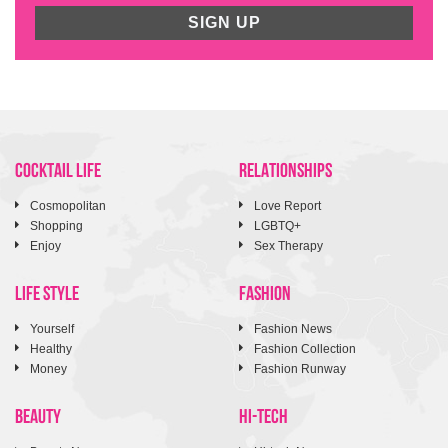
SIGN UP
COCKTAIL LIFE
RELATIONSHIPS
Cosmopolitan
Love Report
Shopping
LGBTQ+
Enjoy
Sex Therapy
LIFE STYLE
FASHION
Yourself
Fashion News
Healthy
Fashion Collection
Money
Fashion Runway
BEAUTY
HI-TECH