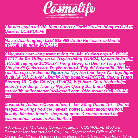
Giữ bản quyền tại Việt Nam: Công ty TNHH Truyền thông và Giải trí
Quốc tế COSMOLIFE
Mã số doanh nghiệp 0313 913 960 do Sở Kế hoạch và Đầu tư
TP.HCM cấp ngày 14/7/2016
Giấy phép hoạt động trang thông tin điện tử tổng hợp số 37/GP-
STTTT
do Sở Thông tin và Tr
uyền thông TP.HCM, Ủy ban Nhân dân
TP.HCM cấp ngày 16/8/2017. Trang Thông tin Điện tử Tổng hợp
Chuyên đề Quảng cáo, Truyền thông & Tiếp thị Cosmolife liên kết
xuất bản tạp chí điện tử
Người Hà Nội
, Hội Liên hiệp Văn học Nghệ
thuật Hà Nội
. Địa chỉ đăng ký kinh doanh: 417/69/72L Quang Trung,
Phường 10, Quận Gò Vấp, TP.HCM, Việt Nam. Chịu trách nhiệm
quản lý nội dung: Thạc sỹ Nguyễn Quang Ba. E-mail:
cosmolife.onlinemagazine@gmail.com. Điện thoại: (+84) 946 424
727
Cosmolife Vietnam
(Cosmolife.vn)
- Lối Sống Thành Thị |
Online
magazine brings you the newest, hottest, lates
t
about fashion,
beauty, lifestyle trends, shopping guide & entertainment for
cosmopolitan areas in Pacific-Asia
Advertising & Marketing Communications: COSMOLIFE Media &
Entertainment International Co., Ltd | Representive O
ffic
e: 49C Le
Quang Kim Street, Diamond Lotus Riverside, C Tower, 16th F
l
oor,
War
d