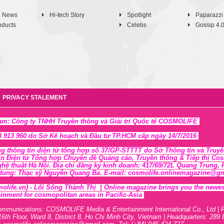
h News
Hi-tech Story
Spotlight
Paparazzi
oducts
Celebs
Gossip 4.
PRIVACY STALEMENT
Nam: Công ty TNHH Truyền thông và Giải trí Quốc tế COSMOLIFE
 913 960 do Sở Kế hoạch và Đầu tư TP.HCM cấp ngày 14/7/2016
ng thông tin điện tử tổng hợp số 37/GP-STTTT
do Sở Thông tin và Tr
uyề
in Điện tử Tổng hợp Chuyên đề Quảng cáo, Truyền thông & Tiếp thị Cosmo
ghệ thuật Hà Nội
. Địa chỉ đăng ký kinh doanh: 417/69/72L Quang Trung
 dung: Thạc sỹ Nguyễn Quang Ba. E-mail: cosmolife.onlinemagazine@gmai
olife.vn)
- Lối Sống Thành Thị |
Online magazine brings you the newest,
inment for cosmopolitan areas in Pacific-Asia
ommunications: COSMOLIFE Media & Entertainment International Co., Ltd | 
16th F
l
oor,
War
d 8,
District 8,
H
o Chi Minh City, Vietnam | Headquarters: 289