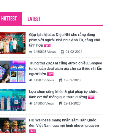
HOTTEST
LATEST
Gặp lại chị bầu: Diệu Nhi cho rằng đóng
phim với người nhà như Anh Tú, càng khó
tính hơn
1450825 Views
01-02-2024
Trung thu 2023 ai cũng được chiều, Shopee
tung ngàn deal giảm giá cho cả thiếu nhi lẫn
người lớn
149876 Views
19-09-2023
Lựa chọn sống khỏe & giải pháp tự chữa
lành cơ thể thông qua thực dưỡng
145858 Views
12-11-2023
HB Wellness mang nhân sâm Hàn Quốc
đến Việt Nam qua mô hình nhượng quyền