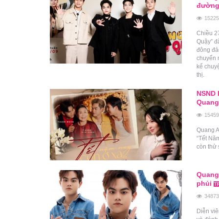
đường
15225
Chiều 2
Quậy” đã
đông đảo
chuyển m
kể chuyệ
thị.
NSND K
Quang 
15459
Quang An
“Tết Nă
còn thử 
Quang 
phủi
34873
Diễn viê