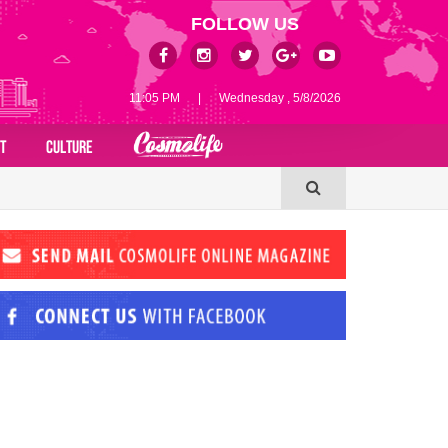
FOLLOW US
11:05 PM
|
Wednesday , 5/8/2026
T
CULTURE