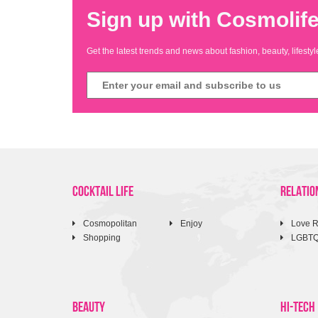
Sign up with Cosmolife
Get the latest trends and news about fashion, beauty, lifest
COCKTAIL LIFE
RELATIO
Cosmopolitan
Enjoy
Love R
Shopping
LGBT
BEAUTY
HI-TECH