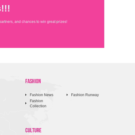
!!!
partners, and chances to win great prizes!
FASHION
Fashion News
Fashion Runway
Fashion
Collection
CULTURE