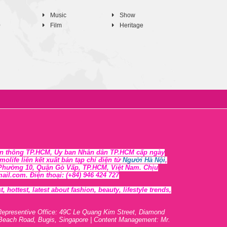
Music
Show
0
Film
Heritage
n thông TP.HCM, Ủy ban Nhân dân TP.HCM cấp ngày
life liên kết xuất bản tạp chí điện tử
Người Hà Nội
,
, Phường 10, Quận Gò Vấp, TP.HCM, Việt Nam. Chịu
l.com. Điện thoại: (+84) 946 424 727
 hottest, lates
t
about fashion, beauty, lifestyle trends,
Representive O
ffic
e: 49C Le Quang Kim Street, Diamond
 Beach Road, Bugis, Singapore | Content Management: Mr.