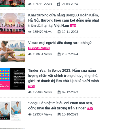
139711 Views
29-03-2024
Khai trương cửa hàng UNIQLO Hoàn Kiếm,
Hà Nội, thương hiệu cam kết đóng góp phát
triển dài hạn tại Việt Nam
135470 Views
10-11-2023
Vì sao mọi người đều đang stretching?
130651 Views
20-02-2024
Tinder Year In Swipe 2023: Năm của năng
lượng nhân vật chính trong chuyện hẹn hò,
giới trẻ thành thị làm chủ kịch bản đời mình
125049 Views
07-12-2023
Song Luân bật mí tiêu chí chọn bạn hẹn,
công khai tìm đối tượng trên Tinder
123357 Views
16-10-2023