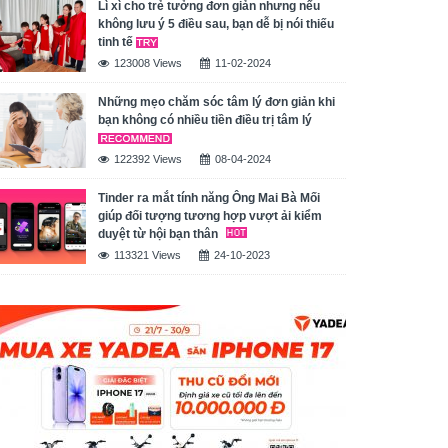
Lì xì cho trẻ tưởng đơn giản nhưng nếu
không lưu ý 5 điều sau, bạn dễ bị nói thiếu
tinh tế
123008 Views
11-02-2024
Những mẹo chăm sóc tâm lý đơn giản khi
bạn không có nhiều tiền điều trị tâm lý
122392 Views
08-04-2024
Tinder ra mắt tính năng Ông Mai Bà Mối
giúp đối tượng tương hợp vượt ải kiểm
duyệt từ hội bạn thân
113321 Views
24-10-2023