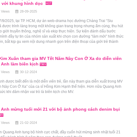
 với khung hình dọc
 Views
28-09-2025
7/9/2025, tại TP. HCM, dự án web-drama học đường Chàng Trai “Siu
 được trình làng trong một không gian trang trọng nhưng ấm cúng, thu hút
 giới truyền thông, nghệ sĩ và ekip thực hiện. Sự kiện đánh dấu bước
ình đầy tự tin của nhóm sản xuất khi chọn con đường “làm mới” hình thức
n, bắt kịp gu xem nội dung nhanh gọn trên điện thoại của giới trẻ thành
im Xuân tham gia MV Tết Năm Này Con Ở Xa do diễn viên
Anh làm biên kịch
 Views
30-12-2024
h được biết đến là một diễn viên trẻ, lần này tham gia diễn xuất trong MV
m Này Con Ở Xa” của ca sĩ Hồng Kim Hạnh thể hiện. Hơn nữa Quang Anh
sức khi đảm nhận vai trò là biên kịch cho MV.
Anh mừng tuổi mới 21 với bộ ảnh phong cách denim bụi
 Views
21-02-2024
n Quang Anh tung bộ hình cực chất, đầy cuốn hút mừng sinh nhật tuổi 21