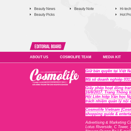
Beauty News
Beauty Note
Hi-tec
Beauty Picks
Hot Pr
Editorial Board
ABOUT US
COSMOLIFE TEAM
MEDIA KIT
Giữ bản quyền tại Việt 
Mã số doanh nghiệp 0313
Giấy phép hoạt động tra
16/8/2017. Trang Thông t
Hội Liên hiệp Văn học N
trách nhiệm quản lý nội
Cosmolife Vietnam
(Cosm
shopping guide & enterta
Advertising & Marketing C
Lotus Riverside, C Tower, 