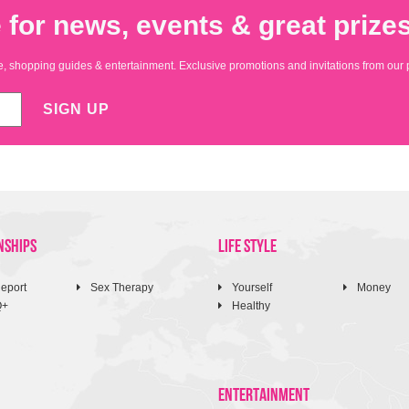
 for news, events & great prizes
yle, shopping guides & entertainment. Exclusive promotions and invitations from our 
SIGN UP
NSHIPS
LIFE STYLE
eport
Sex Therapy
Yourself
Money
Q+
Healthy
ENTERTAINMENT