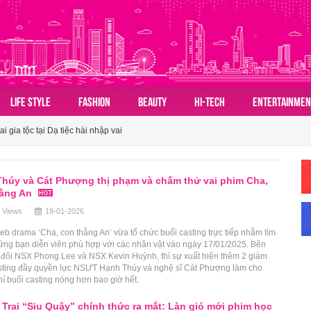
 phong cách sống xanh tại Việt Nam
LIFE STYLE
FASHION
BEAUTY
HI-TECH
ENTERTAINMEN
 Việt trở thành điểm nhấn cảm xúc tại Vietnam Iconic Runway Season 10
i gia tộc tại Dạ tiệc hài nhập vai
 phong cách sống xanh tại Việt Nam
húy và Cát Phượng thị phạm và chấm thử vai phim Cha,
 Việt trở thành điểm nhấn cảm xúc tại Vietnam Iconic Runway Season 10
hằng An
 Views
19-01-2026
b drama ‘Cha, con thằng An’ vừa tổ chức buổi casting trực tiếp nhằm tìm
ững bạn diễn viên phù hợp với các nhân vật vào ngày 17/01/2025. Bên
 đôi NSX Phong Lee và NSX Kevin Huỳnh, thì sự xuất hiện thêm 2 giám
sting đầy quyền lực NSƯT Hạnh Thúy và nghệ sĩ Cát Phượng làm cho
í buổi casting nóng hơn bao giờ hết.
Trai “Siu Quậy” chính thức ra mắt: Làn gió mới phim học