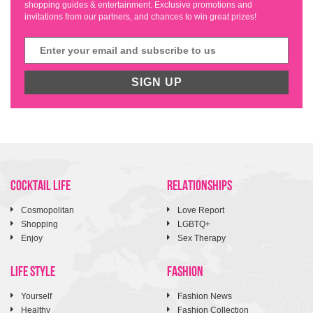
shopping guides & entertainment. Exclusive promotions and
invitations from our partners, and chances to win great prizes!
SIGN UP
COCKTAIL LIFE
RELATIONSHIPS
Cosmopolitan
Love Report
Shopping
LGBTQ+
Enjoy
Sex Therapy
LIFE STYLE
FASHION
Yourself
Fashion News
Healthy
Fashion Collection