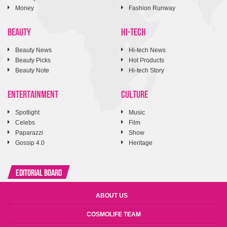
Money
Fashion Runway
BEAUTY
HI-TECH
Beauty News
Hi-tech News
Beauty Picks
Hot Products
Beauty Note
Hi-tech Story
ENTERTAINMENT
CULTURE
Spotlight
Music
Celebs
Film
Paparazzi
Show
Gossip 4.0
Heritage
Editorial Board
ABOUT US
COSMOLIFE TEAM