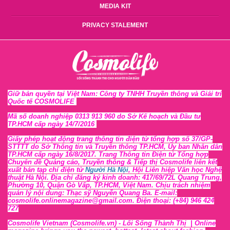
MEDIA KIT
PRIVACY STALEMENT
Giữ bản quyền tại Việt Nam: Công ty TNHH Truyền thông và Giải trí
Quốc tế COSMOLIFE
Mã số doanh nghiệp 0313 913 960 do Sở Kế hoạch và Đầu tư
TP.HCM cấp ngày 14/7/2016
Giấy phép hoạt động trang thông tin điện tử tổng hợp số 37/GP-
STTTT
do Sở Thông tin và Tr
uyền thông TP.HCM, Ủy ban Nhân dân
TP.HCM cấp ngày 16/8/2017. Trang Thông tin Điện tử Tổng hợp
Chuyên đề Quảng cáo, Truyền thông & Tiếp thị Cosmolife liên kết
xuất bản tạp chí điện tử
Người Hà Nội
, Hội Liên hiệp Văn học Nghệ
thuật Hà Nội
. Địa chỉ đăng ký kinh doanh: 417/69/72L Quang Trung,
Phường 10, Quận Gò Vấp, TP.HCM, Việt Nam. Chịu trách nhiệm
quản lý nội dung: Thạc sỹ Nguyễn Quang Ba. E-mail:
cosmolife.onlinemagazine@gmail.com. Điện thoại: (+84) 946 424
727
Cosmolife Vietnam
(Cosmolife.vn)
- Lối Sống Thành Thị |
Online