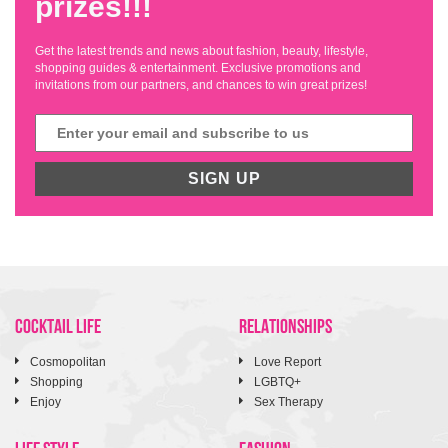
prizes!!!
Get the latest trends and news about fashion, beauty, lifestyle,
shopping guides & entertainment. Exclusive promotions and
invitations from our partners, and chances to win great prizes!
SIGN UP
COCKTAIL LIFE
RELATIONSHIPS
Cosmopolitan
Love Report
Shopping
LGBTQ+
Enjoy
Sex Therapy
LIFE STYLE
FASHION