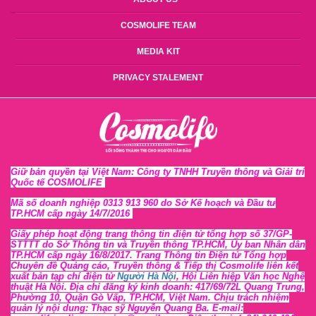
COSMOLIFE TEAM
MEDIA KIT
PRIVACY STALEMENT
Giữ bản quyền tại Việt Nam: Công ty TNHH Truyền thông và Giải trí
Quốc tế COSMOLIFE
Mã số doanh nghiệp 0313 913 960 do Sở Kế hoạch và Đầu tư
TP.HCM cấp ngày 14/7/2016
Giấy phép hoạt động trang thông tin điện tử tổng hợp số 37/GP-
STTTT
do Sở Thông tin và Tr
uyền thông TP.HCM, Ủy ban Nhân dân
TP.HCM cấp ngày 16/8/2017. Trang Thông tin Điện tử Tổng hợp
Chuyên đề Quảng cáo, Truyền thông & Tiếp thị Cosmolife liên kết
xuất bản tạp chí điện tử
Người Hà Nội
, Hội Liên hiệp Văn học Nghệ
thuật Hà Nội
. Địa chỉ đăng ký kinh doanh: 417/69/72L Quang Trung,
Phường 10, Quận Gò Vấp, TP.HCM, Việt Nam. Chịu trách nhiệm
quản lý nội dung: Thạc sỹ Nguyễn Quang Ba. E-mail: