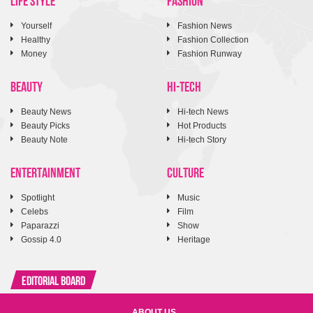
Yourself
Fashion News
Healthy
Fashion Collection
Money
Fashion Runway
BEAUTY
HI-TECH
Beauty News
Hi-tech News
Beauty Picks
Hot Products
Beauty Note
Hi-tech Story
ENTERTAINMENT
CULTURE
Spotlight
Music
Celebs
Film
Paparazzi
Show
Gossip 4.0
Heritage
Editorial Board
ABOUT US