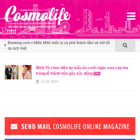
Agoda ghi nhận Việt Nam bứt phá trên bản đồ du lịch mùa hè
châu Á nhờ sức hút ngày càng lan rộng
Booking.com x Mille Mille biến ly cà phê thành tấm vé mở lối
du lịch Việt
Klook hé lộ khoảng trống cảm ơn trong văn hóa du lịch nhóm
của người Việt
Minh Tú chọn diện lại mẫu áo cưới ngày xưa của mẹ
trong lễ thành hôn gây xúc động
Agoda ghi nhận Việt Nam bứt phá trên bản đồ du lịch mùa hè
châu Á nhờ sức hút ngày càng lan rộng
13-04-2024
Booking.com x Mille Mille biến ly cà phê thành tấm vé mở lối
du lịch Việt