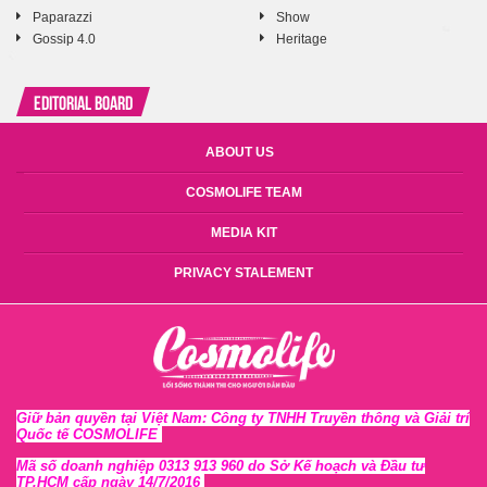
Paparazzi
Show
Gossip 4.0
Heritage
Editorial Board
ABOUT US
COSMOLIFE TEAM
MEDIA KIT
PRIVACY STALEMENT
Giữ bản quyền tại Việt Nam: Công ty TNHH Truyền thông và Giải trí
Quốc tế COSMOLIFE
Mã số doanh nghiệp 0313 913 960 do Sở Kế hoạch và Đầu tư
TP.HCM cấp ngày 14/7/2016