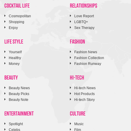
COCKTAIL LIFE
RELATIONSHIPS
Cosmopolitan
Love Report
Shopping
LGBTQ+
Enjoy
Sex Therapy
LIFE STYLE
FASHION
Yourself
Fashion News
Healthy
Fashion Collection
Money
Fashion Runway
BEAUTY
HI-TECH
Beauty News
Hi-tech News
Beauty Picks
Hot Products
Beauty Note
Hi-tech Story
ENTERTAINMENT
CULTURE
Spotlight
Music
Celebs
Film