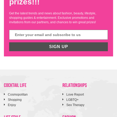
prizes!!!
Get the latest trends and news about fashion, beauty, lifestyle,
shopping guides & entertainment. Exclusive promotions and
invitations from our partners, and chances to win great prizes!
SIGN UP
COCKTAIL LIFE
RELATIONSHIPS
Cosmopolitan
Love Report
Shopping
LGBTQ+
Enjoy
Sex Therapy
LIFE STYLE
FASHION