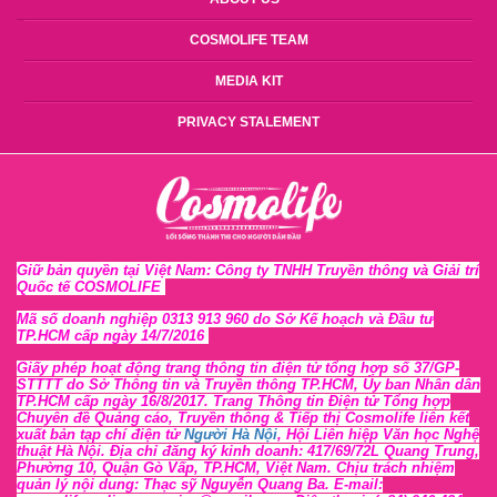
COSMOLIFE TEAM
MEDIA KIT
PRIVACY STALEMENT
Giữ bản quyền tại Việt Nam: Công ty TNHH Truyền thông và Giải trí
Quốc tế COSMOLIFE
Mã số doanh nghiệp 0313 913 960 do Sở Kế hoạch và Đầu tư
TP.HCM cấp ngày 14/7/2016
Giấy phép hoạt động trang thông tin điện tử tổng hợp số 37/GP-
STTTT
do Sở Thông tin và Tr
uyền thông TP.HCM, Ủy ban Nhân dân
TP.HCM cấp ngày 16/8/2017. Trang Thông tin Điện tử Tổng hợp
Chuyên đề Quảng cáo, Truyền thông & Tiếp thị Cosmolife liên kết
xuất bản tạp chí điện tử
Người Hà Nội
, Hội Liên hiệp Văn học Nghệ
thuật Hà Nội
. Địa chỉ đăng ký kinh doanh: 417/69/72L Quang Trung,
Phường 10, Quận Gò Vấp, TP.HCM, Việt Nam. Chịu trách nhiệm
quản lý nội dung: Thạc sỹ Nguyễn Quang Ba. E-mail: