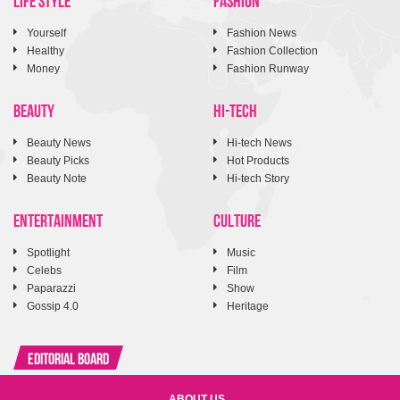
Yourself
Fashion News
Healthy
Fashion Collection
Money
Fashion Runway
BEAUTY
HI-TECH
Beauty News
Hi-tech News
Beauty Picks
Hot Products
Beauty Note
Hi-tech Story
ENTERTAINMENT
CULTURE
Spotlight
Music
Celebs
Film
Paparazzi
Show
Gossip 4.0
Heritage
Editorial Board
ABOUT US