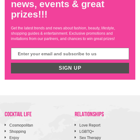
news, events & great
prizes!!!
Get the latest trends and news about fashion, beauty, lifestyle,
shopping guides & entertainment. Exclusive promotions and
invitations from our partners, and chances to win great prizes!
SIGN UP
COCKTAIL LIFE
RELATIONSHIPS
Cosmopolitan
Love Report
Shopping
LGBTQ+
Enjoy
Sex Therapy