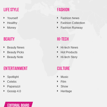
LIFE STYLE
FASHION
Yourself
Fashion News
Healthy
Fashion Collection
Money
Fashion Runway
BEAUTY
HI-TECH
Beauty News
Hi-tech News
Beauty Picks
Hot Products
Beauty Note
Hi-tech Story
ENTERTAINMENT
CULTURE
Spotlight
Music
Celebs
Film
Paparazzi
Show
Gossip 4.0
Heritage
Editorial Board