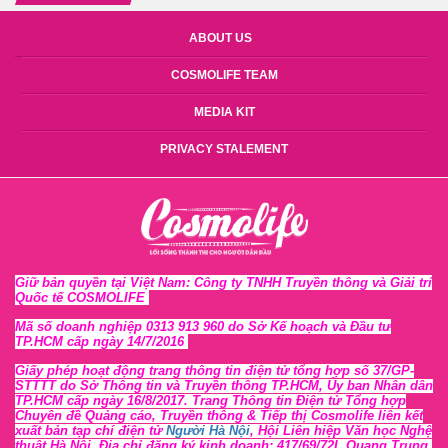
ABOUT US
COSMOLIFE TEAM
MEDIA KIT
PRIVACY STALEMENT
Giữ bản quyền tại Việt Nam: Công ty TNHH Truyền thông và Giải trí
Quốc tế COSMOLIFE
Mã số doanh nghiệp 0313 913 960 do Sở Kế hoạch và Đầu tư
TP.HCM cấp ngày 14/7/2016
Giấy phép hoạt động trang thông tin điện tử tổng hợp số 37/GP-
STTTT
do Sở Thông tin và Tr
uyền thông TP.HCM, Ủy ban Nhân dân
TP.HCM cấp ngày 16/8/2017. Trang Thông tin Điện tử Tổng hợp
Chuyên đề Quảng cáo, Truyền thông & Tiếp thị Cosmolife liên kết
xuất bản tạp chí điện tử
Người Hà Nội
, Hội Liên hiệp Văn học Nghệ
thuật Hà Nội
. Địa chỉ đăng ký kinh doanh: 417/69/72L Quang Trung,