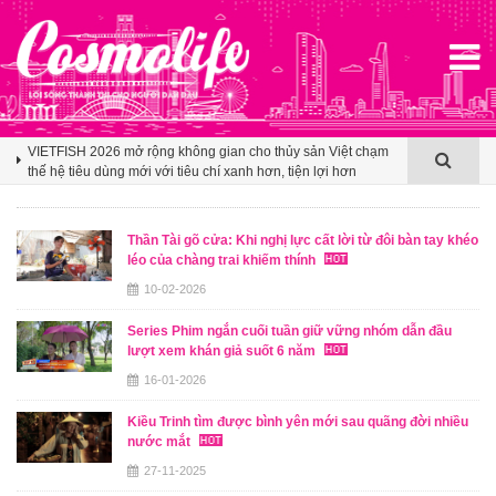
Klook hé lộ khoảng trống cảm ơn trong văn hóa du lịch nhóm
của người Việt
VIETFISH 2026 mở rộng không gian cho thủy sản Việt chạm
thế hệ tiêu dùng mới với tiêu chí xanh hơn, tiện lợi hơn
Booking.com x Mille Mille biến ly cà phê thành tấm vé mở lối
du lịch Việt
Thần Tài gõ cửa: Khi nghị lực cất lời từ đôi bàn tay khéo
Klook hé lộ khoảng trống cảm ơn trong văn hóa du lịch nhóm
léo của chàng trai khiếm thính
của người Việt
10-02-2026
VIETFISH 2026 mở rộng không gian cho thủy sản Việt chạm
thế hệ tiêu dùng mới với tiêu chí xanh hơn, tiện lợi hơn
Series Phim ngắn cuối tuần giữ vững nhóm dẫn đầu
lượt xem khán giả suốt 6 năm
16-01-2026
Kiều Trinh tìm được bình yên mới sau quãng đời nhiều
nước mắt
27-11-2025