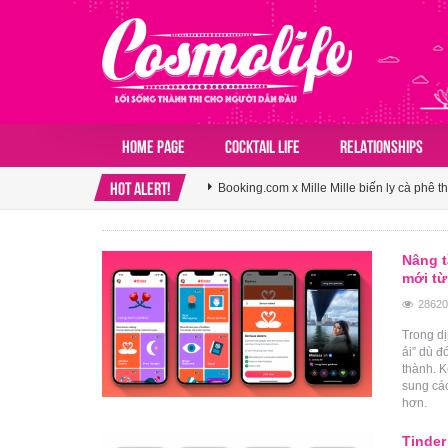
Agoda ghi nhận Việt Nam bứt phá trên bản
Home page
COCKTAIL LIFE
RELATIONSHIPS
Booking.com x Mille Mille biến ly cà phê th
HOT ALERT!
Klook hé lộ khoảng trống cảm ơn trong vă
Agoda ghi nhận Việt Nam bứt phá trên bản
Nâng t
mới từ
Booking.com x Mille Mille biến ly cà phê th
28620
Trong dị
ái” dù đ
thành. K
sung cá
hơn.
Tinder