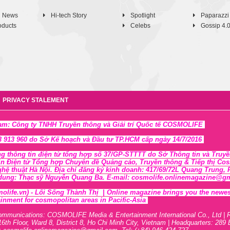
h News
Hi-tech Story
Spotlight
Paparazzi
oducts
Celebs
Gossip 4.
PRIVACY STALEMENT
Nam: Công ty TNHH Truyền thông và Giải trí Quốc tế COSMOLIFE
 913 960 do Sở Kế hoạch và Đầu tư TP.HCM cấp ngày 14/7/2016
ng thông tin điện tử tổng hợp số 37/GP-STTTT
do Sở Thông tin và Tr
uyề
in Điện tử Tổng hợp Chuyên đề Quảng cáo, Truyền thông & Tiếp thị Cosmo
ghệ thuật Hà Nội
. Địa chỉ đăng ký kinh doanh: 417/69/72L Quang Trung
 dung: Thạc sỹ Nguyễn Quang Ba. E-mail: cosmolife.onlinemagazine@gmai
olife.vn)
- Lối Sống Thành Thị |
Online magazine brings you the newest,
inment for cosmopolitan areas in Pacific-Asia
ommunications: COSMOLIFE Media & Entertainment International Co., Ltd | 
16th F
l
oor,
War
d 8,
District 8,
H
o Chi Minh City, Vietnam | Headquarters: 289