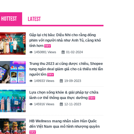
HOTTEST
LATEST
Gặp lại chị bầu: Diệu Nhi cho rằng đóng
phim với người nhà như Anh Tú, càng khó
tính hơn
1450881 Views
01-02-2024
Trung thu 2023 ai cũng được chiều, Shopee
tung ngàn deal giảm giá cho cả thiếu nhi lẫn
người lớn
149933 Views
19-09-2023
Lựa chọn sống khỏe & giải pháp tự chữa
lành cơ thể thông qua thực dưỡng
145916 Views
12-11-2023
HB Wellness mang nhân sâm Hàn Quốc
đến Việt Nam qua mô hình nhượng quyền