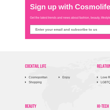
Sign up with Cosmolife
Get the latest trends and news about fashion, beauty, lifest
COCKTAIL LIFE
RELATIO
Cosmopolitan
Enjoy
Love R
Shopping
LGBT
BEAUTY
HI-TECH