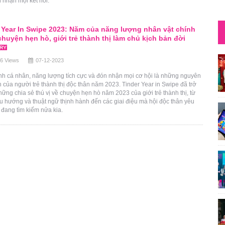
 nhận mọi kết nối.
 Year In Swipe 2023: Năm của năng lượng nhân vật chính
chuyện hẹn hò, giới trẻ thành thị làm chủ kịch bản đời
6 Views
07-12-2023
nh cá nhân, năng lượng tích cực và đón nhận mọi cơ hội là những nguyên
h của người trẻ thành thị độc thân năm 2023. Tinder Year in Swipe đã trở
những chia sẻ thú vị về chuyện hẹn hò năm 2023 của giới trẻ thành thị, từ
 hướng và thuật ngữ thịnh hành đến các giai điệu mà hội độc thân yêu
i đang tìm kiếm nửa kia.