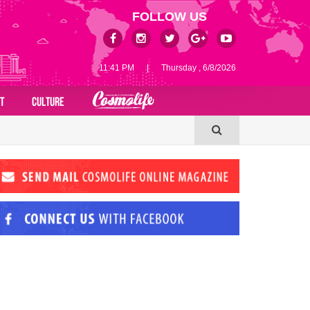
FOLLOW US
11:41 PM
|
Thursday , 6/8/2026
T
CULTURE