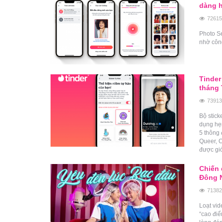
dàng 
72615
Photo Se
nhờ côn
Tinder
tháng
73913
Bộ stick
dụng hẹn
5 thông 
Queer, 
được giớ
Chiến 
Đông 
71382
Loạt vid
“cao điể