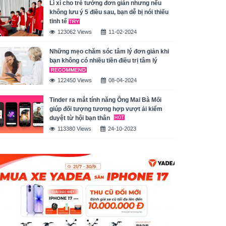
Lì xì cho trẻ tưởng đơn giản nhưng nếu
không lưu ý 5 điều sau, bạn dễ bị nói thiếu
tinh tế
123062 Views
11-02-2024
Những mẹo chăm sóc tâm lý đơn giản khi
bạn không có nhiều tiền điều trị tâm lý
122450 Views
08-04-2024
Tinder ra mắt tính năng Ông Mai Bà Mối
giúp đối tượng tương hợp vượt ải kiểm
duyệt từ hội bạn thân
113380 Views
24-10-2023