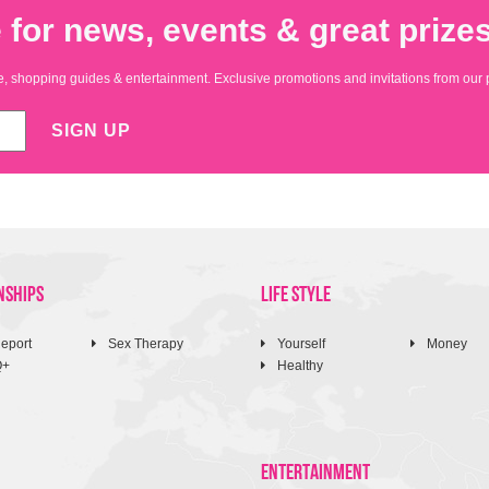
 for news, events & great prizes
yle, shopping guides & entertainment. Exclusive promotions and invitations from our 
SIGN UP
NSHIPS
LIFE STYLE
eport
Sex Therapy
Yourself
Money
Q+
Healthy
ENTERTAINMENT