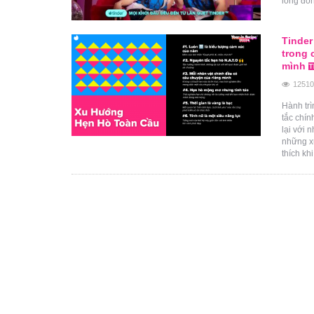
lòng đón
Tinder
trong 
mình
12510
Hành trì
tắc chín
lại với 
những xu
thích kh