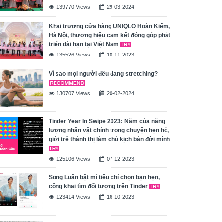
139770 Views
29-03-2024
Khai trương cửa hàng UNIQLO Hoàn Kiếm,
Hà Nội, thương hiệu cam kết đóng góp phát
triển dài hạn tại Việt Nam
135526 Views
10-11-2023
Vì sao mọi người đều đang stretching?
130707 Views
20-02-2024
Tinder Year In Swipe 2023: Năm của năng
lượng nhân vật chính trong chuyện hẹn hò,
giới trẻ thành thị làm chủ kịch bản đời mình
125106 Views
07-12-2023
Song Luân bật mí tiêu chí chọn bạn hẹn,
công khai tìm đối tượng trên Tinder
123414 Views
16-10-2023