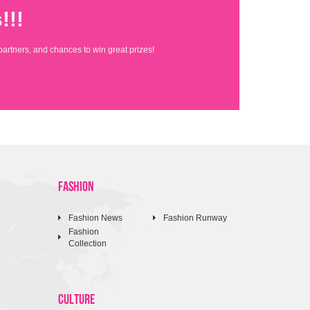
!!!
partners, and chances to win great prizes!
FASHION
Fashion News
Fashion Runway
Fashion
Collection
CULTURE