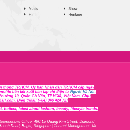
Music
Show
0
Film
Heritage
n thông TP.HCM, Ủy ban Nhân dân TP.HCM cấp ngày
life liên kết xuất bản tạp chí điện tử
Người Hà Nội
,
, Phường 10, Quận Gò Vấp, TP.HCM, Việt Nam. Chịu
l.com. Điện thoại: (+84) 946 424 727
 hottest, lates
t
about fashion, beauty, lifestyle trends,
Representive O
ffic
e: 49C Le Quang Kim Street, Diamond
 Beach Road, Bugis, Singapore | Content Management: Mr.