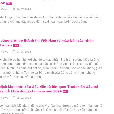
hơn
 Views
18-07-2024
lector giúp bạn hết băn khoăn khi chọn ảnh mà vẫn thể hiện cá tính riêng
g nghệ AI hàng đầu được kiểm soát hoàn toàn bởi người dùng.
 cùng giới trẻ thành thị Việt Nam tô màu bản sắc nhân
 Tự hào
 Views
27-06-2024
er cho hồ sơ hẹn hò với chủ đề tự hào nhằm thể hiện sự ủng hộ của ứng
 hò trong hành trình come out của các thành viên. Bộ sticker Tự hào gồm
điệp: Mình đã come out online, Mùa Pride đầu tiên, Bảo vệ các không gian
Chúc mừng tháng Tự hào và Đồng minh của Cộng đồng nhanh chóng
i trẻ Việt thích thú và sử dụng.
dịch Mọi khởi đầu đều đến từ lần quẹt Tinder lần đầu tại
Nam Á khởi động cho mùa yêu 2024
 Views
05-02-2024
eo ngắn đặc biệt dành riêng cho Việt Nam sẽ được ra mắt vào mùa hẹn hò
m” được mong chờ nhất năm, tiết lộ cách giới trẻ thành thị độc thân mở