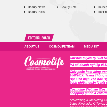
Beauty News
Beauty Note
Hi-tec
Beauty Picks
Hot Pr
Editorial Board
ABOUT US
COSMOLIFE TEAM
MEDIA KIT
Giữ bản quyền tại Việt 
Mã số doanh nghiệp 0313
Giấy phép hoạt động tra
16/8/2017. Trang Thông t
Hội Liên hiệp Văn học N
trách nhiệm quản lý nội
Cosmolife Vietnam
(Cosm
shopping guide & enterta
Advertising & Marketing C
Lotus Riverside, C Tower, 