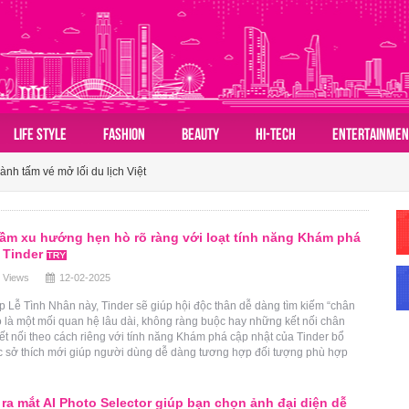
 đồ du lịch mùa hè châu Á nhờ sức hút ngày càng lan rộng
LIFE STYLE
FASHION
BEAUTY
HI-TECH
ENTERTAINMEN
ành tấm vé mở lối du lịch Việt
n hóa du lịch nhóm của người Việt
 đồ du lịch mùa hè châu Á nhờ sức hút ngày càng lan rộng
ầm xu hướng hẹn hò rõ ràng với loạt tính năng Khám phá
 Tinder
ành tấm vé mở lối du lịch Việt
 Views
12-02-2025
p Lễ Tình Nhân này, Tinder sẽ giúp hội độc thân dễ dàng tìm kiếm “chân
ó là một mối quan hệ lâu dài, không ràng buộc hay những kết nối chân
ết nối theo cách riêng với tính năng Khám phá cập nhật của Tinder bổ
c sở thích mới giúp người dùng dễ dàng tương hợp đối tượng phù hợp
 ra mắt AI Photo Selector giúp bạn chọn ảnh đại diện dễ