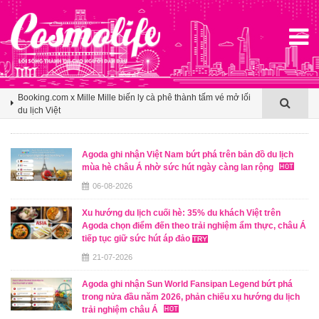
Agoda ghi nhận Việt Nam bứt phá trên bản đồ du lịch mùa hè
châu Á nhờ sức hút ngày càng lan rộng
Booking.com x Mille Mille biến ly cà phê thành tấm vé mở lối
du lịch Việt
Klook hé lộ khoảng trống cảm ơn trong văn hóa du lịch nhóm
của người Việt
Agoda ghi nhận Việt Nam bứt phá trên bản đồ du lịch mùa hè
châu Á nhờ sức hút ngày càng lan rộng
Agoda ghi nhận Việt Nam bứt phá trên bản đồ du lịch
mùa hè châu Á nhờ sức hút ngày càng lan rộng
Booking.com x Mille Mille biến ly cà phê thành tấm vé mở lối
06-08-2026
du lịch Việt
Xu hướng du lịch cuối hè: 35% du khách Việt trên
Agoda chọn điểm đến theo trải nghiệm ẩm thực, châu Á
tiếp tục giữ sức hút áp đảo
21-07-2026
Agoda ghi nhận Sun World Fansipan Legend bứt phá
trong nửa đầu năm 2026, phản chiếu xu hướng du lịch
trải nghiệm châu Á