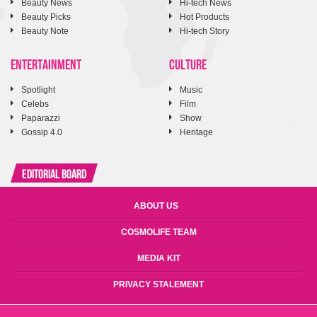
Beauty News
Hi-tech News
Beauty Picks
Hot Products
Beauty Note
Hi-tech Story
ENTERTAINMENT
CULTURE
Spotlight
Music
Celebs
Film
Paparazzi
Show
Gossip 4.0
Heritage
Editorial Board
ABOUT US
COSMOLIFE TEAM
MEDIA KIT
PRIVACY STALEMENT