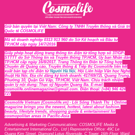
Giữ bản quyền tại Việt Nam: Công ty TNHH Truyền thông và Giải trí
Quốc tế COSMOLIFE
Mã số doanh nghiệp 0313 913 960 do Sở Kế hoạch và Đầu tư
TP.HCM cấp ngày 14/7/2016
Giấy phép hoạt động trang thông tin điện tử tổng hợp số 37/GP-
STTTT
do Sở Thông tin và Tr
uyền thông TP.HCM, Ủy ban Nhân dân
TP.HCM cấp ngày 16/8/2017. Trang Thông tin Điện tử Tổng hợp
Chuyên đề Quảng cáo, Truyền thông & Tiếp thị Cosmolife liên kết
xuất bản tạp chí điện tử
Người Hà Nội
, Hội Liên hiệp Văn học Nghệ
thuật Hà Nội
. Địa chỉ đăng ký kinh doanh: 417/69/72L Quang Trung,
Phường 10, Quận Gò Vấp, TP.HCM, Việt Nam. Chịu trách nhiệm
quản lý nội dung: Thạc sỹ Nguyễn Quang Ba. E-mail:
cosmolife.onlinemagazine@gmail.com. Điện thoại: (+84) 946 424
727
Cosmolife Vietnam
(Cosmolife.vn)
- Lối Sống Thành Thị |
Online
magazine brings you the newest, hottest, lates
t
about fashion,
beauty, lifestyle trends, shopping guide & entertainment for
cosmopolitan areas in Pacific-Asia
Advertising & Marketing Communications: COSMOLIFE Media &
Entertainment International Co., Ltd | Representive O
ffic
e: 49C Le
Quang Kim Street, Diamond Lotus Riverside, C Tower, 16th F
l
oor,
War
d