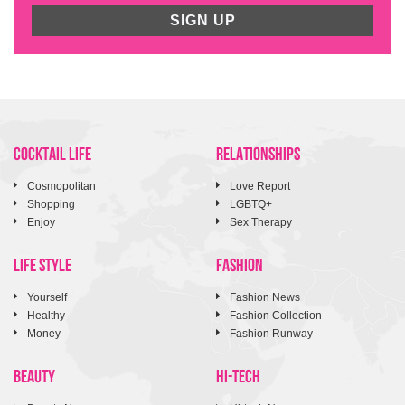
SIGN UP
COCKTAIL LIFE
RELATIONSHIPS
Cosmopolitan
Love Report
Shopping
LGBTQ+
Enjoy
Sex Therapy
LIFE STYLE
FASHION
Yourself
Fashion News
Healthy
Fashion Collection
Money
Fashion Runway
BEAUTY
HI-TECH