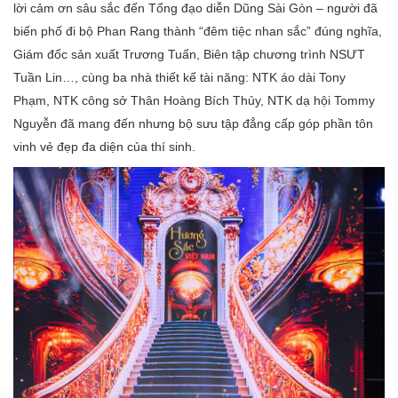
lời cảm ơn sâu sắc đến Tổng đạo diễn Dũng Sài Gòn – người đã
biến phố đi bộ Phan Rang thành “đêm tiệc nhan sắc” đúng nghĩa,
Giám đốc sản xuất Trương Tuấn, Biên tập chương trình NSƯT
Tuần Lin…, cùng ba nhà thiết kế tài năng: NTK áo dài Tony
Phạm, NTK công sở Thân Hoàng Bích Thủy, NTK dạ hội Tommy
Nguyễn đã mang đến nhưng bộ sưu tập đẳng cấp góp phần tôn
vinh vẻ đẹp đa diện của thí sinh.