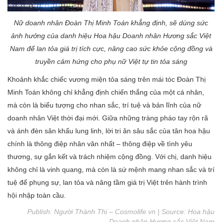
Nữ doanh nhân Đoàn Thị Minh Toán khẳng định, sẽ dùng sức
ảnh hưởng của danh hiệu Hoa hậu Doanh nhân Hương sắc Việt
Nam để lan tỏa giá trị tích cực, nâng cao sức khỏe cộng đồng và
truyền cảm hứng cho phụ nữ Việt tự tin tỏa sáng
Khoảnh khắc chiếc vương miện tỏa sáng trên mái tóc Đoàn Thị
Minh Toán không chỉ khẳng định chiến thắng của một cá nhân,
mà còn là biểu tượng cho nhan sắc, trí tuệ và bản lĩnh của nữ
doanh nhân Việt thời đại mới. Giữa những tràng pháo tay rộn rã
và ánh đèn sân khấu lung linh, lời tri ân sâu sắc của tân hoa hậu
chính là thông điệp nhân văn nhất – thông điệp về tình yêu
thương, sự gắn kết và trách nhiệm cộng đồng. Với chị, danh hiệu
không chỉ là vinh quang, mà còn là sứ mệnh mang nhan sắc và trí
tuệ để phụng sự, lan tỏa và nâng tầm giá trị Việt trên hành trình
hội nhập toàn cầu.
Publish: Người Thành Thị – Cosmolife.vn | Source:
Hoa hậu
Doanh nhân Hương sắc Việt Nam