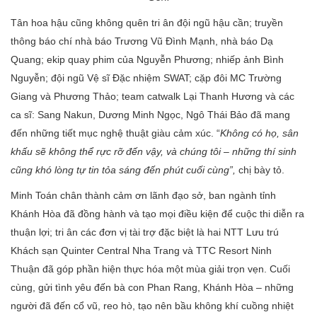
Tân hoa hậu cũng không quên tri ân đội ngũ hậu cần; truyền
thông báo chí nhà báo Trương Vũ Đình Mạnh, nhà báo Dạ
Quang; ekip quay phim của Nguyễn Phương; nhiếp ảnh Bình
Nguyễn; đội ngũ Vệ sĩ Đặc nhiệm SWAT; cặp đôi MC Trường
Giang và Phương Thảo; team catwalk Lại Thanh Hương và các
ca sĩ: Sang Nakun, Dương Minh Ngọc, Ngô Thái Bảo đã mang
đến những tiết mục nghệ thuật giàu cảm xúc. “
Không có họ, sân
khấu sẽ không thể rực rỡ đến vậy, và chúng tôi – những thí sinh
cũng khó lòng tự tin tỏa sáng đến phút cuối cùng”,
chị bày tỏ.
Minh Toán chân thành cảm ơn lãnh đạo sở, ban ngành tỉnh
Khánh Hòa đã đồng hành và tạo mọi điều kiện để cuộc thi diễn ra
thuận lợi; tri ân các đơn vị tài trợ đặc biệt là hai NTT Lưu trú
Khách sạn Quinter Central Nha Trang và TTC Resort Ninh
Thuận đã góp phần hiện thực hóa một mùa giải trọn vẹn. Cuối
cùng, gửi tình yêu đến bà con Phan Rang, Khánh Hòa – những
người đã đến cổ vũ, reo hò, tạo nên bầu không khí cuồng nhiệt