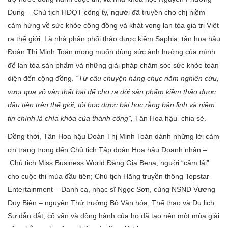
Dung – Chủ tịch HĐQT công ty, người đã truyền cho chị niềm
cảm hứng về sức khỏe cộng đồng và khát vọng lan tỏa giá trị Việt
ra thế giới. Là nhà phân phối thảo dược kiềm Saphia, tân hoa hậu
Đoàn Thị Minh Toán mong muốn dùng sức ảnh hưởng của mình
để lan tỏa sản phẩm và những giải pháp chăm sóc sức khỏe toàn
diện đến cộng đồng.
“Từ câu chuyện hàng chục năm nghiên cứu,
vượt qua vô vàn thất bại để cho ra đời sản phẩm kiềm thảo dược
đầu tiên trên thế giới, tôi học được bài học rằng bản lĩnh và niềm
tin chính là chìa khóa của thành công”,
Tân Hoa hậu chia sẻ.
Đồng thời, Tân Hoa hậu Đoàn Thị Minh Toán dành những lời cảm
ơn trang trọng đến Chủ tịch Tập đoàn Hoa hậu Doanh nhân –
Chủ tịch Miss Business World Đặng Gia Bena, người “cầm lái”
cho cuộc thi mùa đầu tiên; Chủ tịch Hãng truyền thông Topstar
Entertainment – Danh ca, nhạc sĩ Ngọc Sơn, cùng NSND Vương
Duy Biên – nguyên Thứ trưởng Bộ Văn hóa, Thể thao và Du lịch.
Sự dẫn dắt, cố vấn và đồng hành của họ đã tạo nên một mùa giải