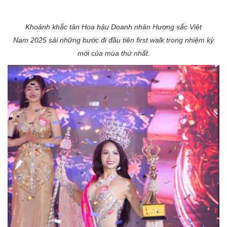
Khoảnh khắc
t
ân Hoa hậu Doanh nhân H
ương sắc Việt
Nam
2025
sải những bước
đi
đầu
tiên first walk
trong nhiệm kỳ
mới
của mùa thứ nhất.