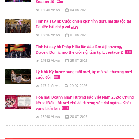
Season 10
13640 Views
04-08-2026
Tinh hà say hi: Cuộc chiến kịch tính giữa hai gia tộc tại
Dạ tiệc hài nhập vai
13896 Views
01-08-2026
Tinh hà say hi: Pháp Kiều lần đầu làm đội trưởng,
Dương Domic mở thế giới nội tâm tại Livestage 2
14542 Views
25-07-2026
Lý Nhã Kỳ bước sang tuổi mới, úp mở về chương mới
cuộc đời
14711 Views
20-07-2026
Hoa hậu Doanh nhân Hương sắc Việt Nam 2026: Chung
kết tại Đắk Lắk với chủ đề Hương sắc đại ngàn – Khát
vọng biển lớn
15260 Views
20-07-2026