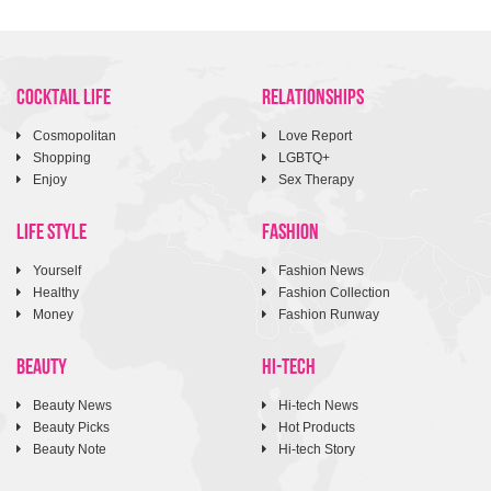
COCKTAIL LIFE
RELATIONSHIPS
Cosmopolitan
Love Report
Shopping
LGBTQ+
Enjoy
Sex Therapy
LIFE STYLE
FASHION
Yourself
Fashion News
Healthy
Fashion Collection
Money
Fashion Runway
BEAUTY
HI-TECH
Beauty News
Hi-tech News
Beauty Picks
Hot Products
Beauty Note
Hi-tech Story