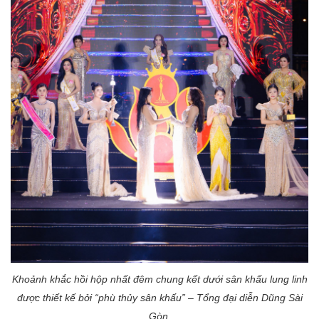
Khoảnh khắc hồi hộp nhất đêm chung kết dưới sân khấu lung linh
được thiết kế bởi “phù thủy sân khấu” – Tổng đại diễn Dũng Sài
Gòn.