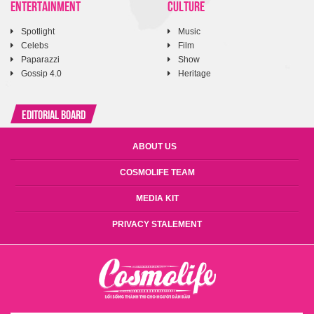
ENTERTAINMENT
CULTURE
Spotlight
Music
Celebs
Film
Paparazzi
Show
Gossip 4.0
Heritage
Editorial Board
ABOUT US
COSMOLIFE TEAM
MEDIA KIT
PRIVACY STALEMENT