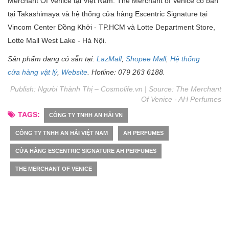
Merchant Of Venice tại Việt Nam. The Merchant of Venice có bán
tại Takashimaya và hệ thống cửa hàng Escentric Signature tại
Vincom Center Đồng Khởi - TP.HCM và Lotte Department Store,
Lotte Mall West Lake - Hà Nội.
Sản phẩm đang có sẵn tại:
LazMall
,
Shopee Mall
,
Hệ thống
cửa hàng vật lý
,
Website
. Hotline: 079 263 6188.
Publish: Người Thành Thị – Cosmolife.vn | Source:
The Merchant
Of Venice - AH Perfumes
TAGS:
CÔNG TY TNHH AN HẢI VN
CÔNG TY TNHH AN HẢI VIỆT NAM
AH PERFUMES
CỬA HÀNG ESCENTRIC SIGNATURE AH PERFUMES
THE MERCHANT OF VENICE