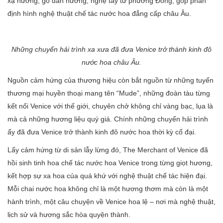
xạ hương, gỗ đàn hương, nghệ tây từ phương Đông, góp phần
định hình nghệ thuật chế tác nước hoa đẳng cấp châu Âu.
Những chuyến hải trình xa xưa đã đưa Venice trở thành kinh đô
nước hoa châu Âu.
Nguồn cảm hứng của thương hiệu còn bắt nguồn từ những tuyến
thương mại huyền thoại mang tên “Mude”, những đoàn tàu từng
kết nối Venice với thế giới, chuyên chở không chỉ vàng bạc, lụa là
mà cả những hương liệu quý giá. Chính những chuyến hải trình
ấy đã đưa Venice trở thành kinh đô nước hoa thời kỳ cổ đại.
Lấy cảm hứng từ di sản lẫy lừng đó, The Merchant of Venice đã
hồi sinh tinh hoa chế tác nước hoa Venice trong từng giọt hương,
kết hợp sự xa hoa của quá khứ với nghệ thuật chế tác hiện đại.
Mỗi chai nước hoa không chỉ là một hương thơm mà còn là một
hành trình, một câu chuyện về Venice hoa lệ – nơi mà nghệ thuật,
lịch sử và hương sắc hòa quyện thành.