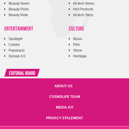
Beauty News
Hi-tech News
Beauty Picks
Hot Products
Beauty Note
Hi-tech Story
ENTERTAINMENT
CULTURE
Spotlight
Music
Celebs
Film
Paparazzi
Show
Gossip 4.0
Heritage
Editorial Board
ABOUT US
COSMOLIFE TEAM
MEDIA KIT
PRIVACY STALEMENT