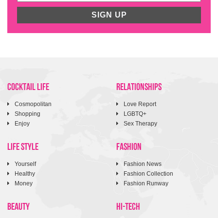
SIGN UP
COCKTAIL LIFE
RELATIONSHIPS
Cosmopolitan
Love Report
Shopping
LGBTQ+
Enjoy
Sex Therapy
LIFE STYLE
FASHION
Yourself
Fashion News
Healthy
Fashion Collection
Money
Fashion Runway
BEAUTY
HI-TECH