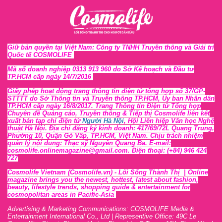
Giữ bản quyền tại Việt Nam: Công ty TNHH Truyền thông và Giải trí
Quốc tế COSMOLIFE
Mã số doanh nghiệp 0313 913 960 do Sở Kế hoạch và Đầu tư
TP.HCM cấp ngày 14/7/2016
Giấy phép hoạt động trang thông tin điện tử tổng hợp số 37/GP-
STTTT
do Sở Thông tin và Tr
uyền thông TP.HCM, Ủy ban Nhân dân
TP.HCM cấp ngày 16/8/2017. Trang Thông tin Điện tử Tổng hợp
Chuyên đề Quảng cáo, Truyền thông & Tiếp thị Cosmolife liên kết
xuất bản tạp chí điện tử
Người Hà Nội
, Hội Liên hiệp Văn học Nghệ
thuật Hà Nội
. Địa chỉ đăng ký kinh doanh: 417/69/72L Quang Trung,
Phường 10, Quận Gò Vấp, TP.HCM, Việt Nam. Chịu trách nhiệm
quản lý nội dung: Thạc sỹ Nguyễn Quang Ba. E-mail:
cosmolife.onlinemagazine@gmail.com. Điện thoại: (+84) 946 424
727
Cosmolife Vietnam
(Cosmolife.vn)
- Lối Sống Thành Thị |
Online
magazine brings you the newest, hottest, lates
t
about fashion,
beauty, lifestyle trends, shopping guide & entertainment for
cosmopolitan areas in Pacific-Asia
Advertising & Marketing Communications: COSMOLIFE Media &
Entertainment International Co., Ltd | Representive O
ffic
e: 49C Le