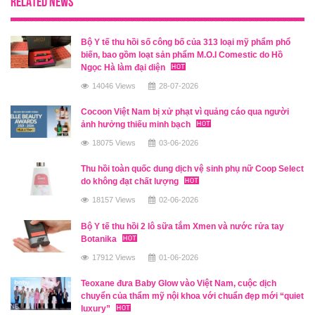
RELATED NEWS
Bộ Y tế thu hồi số công bố của 313 loại mỹ phẩm phổ
biến, bao gồm loạt sản phẩm M.O.I Comestic do Hồ
Ngọc Hà làm đại diện
14046 Views
28-07-2026
Cocoon Việt Nam bị xử phạt vì quảng cáo qua người
ảnh hưởng thiếu minh bạch
18075 Views
03-06-2026
Thu hồi toàn quốc dung dịch vệ sinh phụ nữ Coop Select
do không đạt chất lượng
18157 Views
02-06-2026
Bộ Y tế thu hồi 2 lô sữa tắm Xmen và nước rửa tay
Botanika
17912 Views
01-06-2026
Teoxane đưa Baby Glow vào Việt Nam, cuộc dịch
chuyển của thẩm mỹ nội khoa với chuẩn đẹp mới “quiet
luxury”