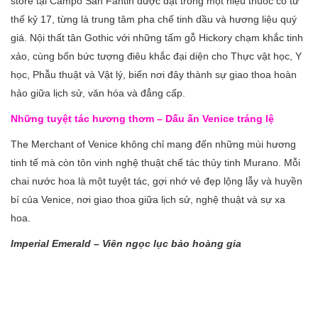
store tại Campo San Fantin được đặt trong một hiệu thuốc cổ từ
thế kỷ 17, từng là trung tâm pha chế tinh dầu và hương liệu quý
giá. Nội thất tân Gothic với những tấm gỗ Hickory chạm khắc tinh
xảo, cùng bốn bức tượng điêu khắc đại diện cho Thực vật học, Y
học, Phẫu thuật và Vật lý, biến nơi đây thành sự giao thoa hoàn
hảo giữa lịch sử, văn hóa và đẳng cấp.
Những tuyệt tác hương thơm – Dấu ấn Venice tráng lệ
The Merchant of Venice không chỉ mang đến những mùi hương
tinh tế mà còn tôn vinh nghệ thuật chế tác thủy tinh Murano. Mỗi
chai nước hoa là một tuyệt tác, gợi nhớ vẻ đẹp lộng lẫy và huyền
bí của Venice, nơi giao thoa giữa lịch sử, nghệ thuật và sự xa
hoa.
Imperial Emerald – Viên ngọc lục bảo hoàng gia