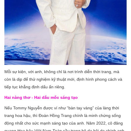
Mỗi sự kiện, với anh, không chỉ là nơi trình diễn thời trang, mà
còn là dịp để thử nghiệm kỹ thuật mới, định hình phong cách và
tiếp tục khẳng định dấu ấn riêng.
Hai nàng thơ
- Hai dấu mốc sáng tạo
Nếu Tommy Nguyễn được ví như “bàn tay vàng” của làng thời
trang hoa hậu, thì Đoàn Hồng Trang chính là minh chứng sống
động nhất cho sức mạnh sáng tạo của anh. Năm 2022, cô đăng
quang
Hoa hậu Việt Nam Toàn cầu
trong bộ dạ hội do chính anh