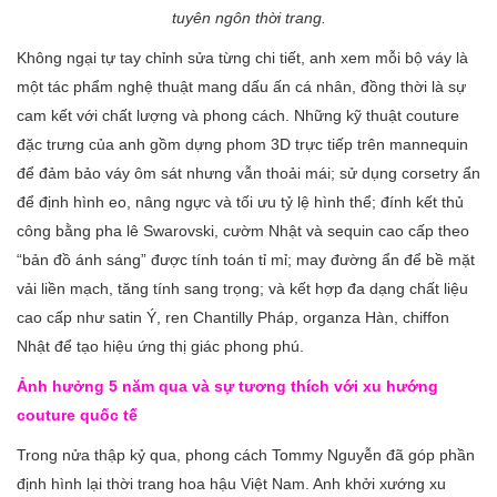
tuyên ngôn thời trang.
Không ngại tự tay chỉnh sửa từng chi tiết, anh xem mỗi bộ váy là
một tác phẩm nghệ thuật mang dấu ấn cá nhân, đồng thời là sự
cam kết với chất lượng và phong cách. Những kỹ thuật couture
đặc trưng của anh gồm dựng phom 3D trực tiếp trên mannequin
để đảm bảo váy ôm sát nhưng vẫn thoải mái; sử dụng corsetry ẩn
để định hình eo, nâng ngực và tối ưu tỷ lệ hình thể; đính kết thủ
công bằng pha lê Swarovski, cườm Nhật và sequin cao cấp theo
“bản đồ ánh sáng” được tính toán tỉ mỉ; may đường ẩn để bề mặt
vải liền mạch, tăng tính sang trọng; và kết hợp đa dạng chất liệu
cao cấp như satin Ý, ren Chantilly Pháp, organza Hàn, chiffon
Nhật để tạo hiệu ứng thị giác phong phú.
Ảnh hưởng 5 năm qua và sự tương thích với xu hướng
couture quốc tế
Trong nửa thập kỷ qua, phong cách Tommy Nguyễn đã góp phần
định hình lại thời trang hoa hậu Việt Nam. Anh khởi xướng xu