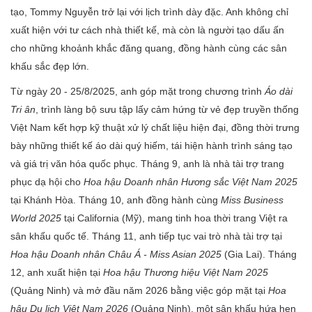
tạo, Tommy Nguyễn trở lại với lịch trình dày đặc. Anh không chỉ
xuất hiện với tư cách nhà thiết kế, mà còn là người tạo dấu ấn
cho những khoảnh khắc đăng quang, đồng hành cùng các sân
khấu sắc đẹp lớn.
Từ ngày 20 - 25/8/2025, anh góp mặt trong chương trình
Áo dài
Tri ân
, trình làng bộ sưu tập lấy cảm hứng từ vẻ đẹp truyền thống
Việt Nam kết hợp kỹ thuật xử lý chất liệu hiện đại, đồng thời trưng
bày những thiết kế áo dài quý hiếm, tái hiện hành trình sáng tạo
và giá trị văn hóa quốc phục. Tháng 9, anh là nhà tài trợ trang
phục dạ hội cho
Hoa hậu Doanh nhân Hương sắc Việt Nam 2025
tại Khánh Hòa. Tháng 10, anh đồng hành cùng
Miss Business
World 2025
tại California (Mỹ), mang tinh hoa thời trang Việt ra
sân khấu quốc tế. Tháng 11, anh tiếp tục vai trò nhà tài trợ tại
Hoa hậu Doanh nhân Châu Á
- Miss Asian 2025
(Gia Lai). Tháng
12, anh xuất hiện tại
Hoa hậu Thương hiệu Việt Nam 2025
(Quảng Ninh) và mở đầu năm 2026 bằng việc góp mặt tại
Hoa
hậu Du lịch Việt Nam 2026
(Quảng Ninh), một sân khấu hứa hẹn