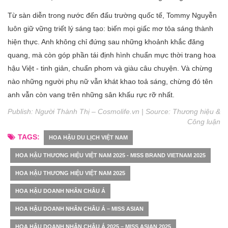
Từ sàn diễn trong nước đến đấu trường quốc tế, Tommy Nguyễn
luôn giữ vững triết lý sáng tạo: biến mọi giấc mơ tỏa sáng thành
hiện thực. Anh không chỉ đứng sau những khoảnh khắc đăng
quang, mà còn góp phần tái định hình chuẩn mực thời trang hoa
hậu Việt - tinh giản, chuẩn phom và giàu câu chuyện. Và chừng
nào những người phụ nữ vẫn khát khao toả sáng, chừng đó tên
anh vẫn còn vang trên những sân khấu rực rỡ nhất.
Publish: Người Thành Thị – Cosmolife.vn | Source:
Thương hiệu &
Công luận
TAGS:
HOA HẬU DU LỊCH VIỆT NAM
HOA HẬU THƯƠNG HIỆU VIỆT NAM 2025 - MISS BRAND VIETNAM 2025
HOA HẬU THƯƠNG HIỆU VIỆT NAM 2025
HOA HẬU DOANH NHÂN CHÂU Á
HOA HẬU DOANH NHÂN CHÂU Á – MISS ASIAN
HOA HẬU DOANH NHÂN CHÂU Á 2025 – MISS ASIAN 2025