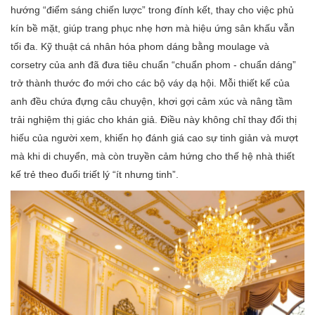
hướng “điểm sáng chiến lược” trong đính kết, thay cho việc phủ
kín bề mặt, giúp trang phục nhẹ hơn mà hiệu ứng sân khấu vẫn
tối đa. Kỹ thuật cá nhân hóa phom dáng bằng moulage và
corsetry của anh đã đưa tiêu chuẩn “chuẩn phom - chuẩn dáng”
trở thành thước đo mới cho các bộ váy dạ hội. Mỗi thiết kế của
anh đều chứa đựng câu chuyện, khơi gợi cảm xúc và nâng tầm
trải nghiệm thị giác cho khán giả. Điều này không chỉ thay đổi thị
hiếu của người xem, khiến họ đánh giá cao sự tinh giản và mượt
mà khi di chuyển, mà còn truyền cảm hứng cho thế hệ nhà thiết
kế trẻ theo đuổi triết lý “ít nhưng tinh”.