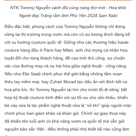
NTK Tommy Nguyễn sánh đôi cùng nàng thơ mới - Hoa khôi
Người đẹp Trăng rằm tỉnh Phú Yên 2024 Sam
Nabi
Điều đặc biệt, phong cách của Tommy Nguyễn không chỉ đứng
vững tại thị trường trong nước mà còn có sự tương thích đáng kể
với xu hướng couture quốc tế. Giống như các thương hiệu haute
couture hàng đầu ở Paris hay Milan, anh chú trọng cá nhân hóa
tuyệt đối cho từng khách hàng, đề cao tính thủ công, sự chuẩn
xác của đường may và sự hài hòa giữa nghệ thuật - công năng.
Nếu như Elie Saab chinh phục thế giới bằng những tấm voan
thêu tay mềm mại, hay Zuhair Murad tạo dấu ấn với đính kết xa
hoa phủ kín, thì Tommy Nguyễn lại tìm cho mình lối đi riêng: kết
hợp kỹ thuật couture kinh điển với sự tối ưu cho sân khấu, khiến
bộ váy vừa là tác phẩm nghệ thuật vừa là “vũ khí” giúp người mặc
chinh phục ban giám khảo và khán giả. Chính sự giao thoa này
đã khiến tên tuổi anh có khả năng vươn ra quốc tế mà vẫn giữ
nguyên bản sắc Việt - điều không phải nhà thiết kế nào cũng làm