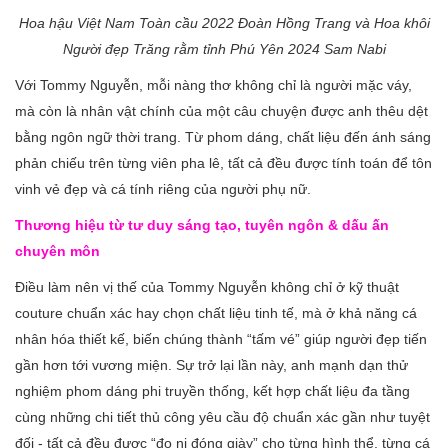
Hoa hậu Việt Nam Toàn cầu
2022 Đoàn Hồng Trang và Hoa khôi
Người đẹp Trăng rằm tỉnh Phú Yên 2024 Sam
Nabi
Với Tommy Nguyễn, mỗi nàng thơ không chỉ là người mặc váy,
mà còn là nhân vật chính của một câu chuyện được anh thêu dệt
bằng ngôn ngữ thời trang. Từ phom dáng, chất liệu đến ánh sáng
phản chiếu trên từng viên pha lê, tất cả đều được tính toán để tôn
vinh vẻ đẹp và cá tính riêng của người phụ nữ.
Thương hiệu từ tư duy sáng tạo
, tuyên ngôn & dấu ấn
chuyên môn
Điều làm nên vị thế của Tommy Nguyễn không chỉ ở kỹ thuật
couture chuẩn xác hay chọn chất liệu tinh tế, mà ở khả năng cá
nhân hóa thiết kế, biến chúng thành “tấm vé” giúp người đẹp tiến
gần hơn tới vương miện. Sự trở lại lần này, anh mạnh dạn thử
nghiệm phom dáng phi truyền thống, kết hợp chất liệu đa tầng
cùng những chi tiết thủ công yêu cầu độ chuẩn xác gần như tuyệt
đối - tất cả đều được “đo ni đóng giày” cho từng hình thể, từng cá