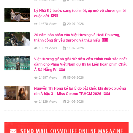
Lý Nhã Kỳ bước sang tuổi mới, úp mở về chương mới
cuộc đời
14670 Views
20-07-2026
20 năm hôn nhân của Việt Hương và Hoài Phương,
thành công từ yêu thương và thấu hiểu
15573 Views
11-07-2026
Việt Hương giành giải Nữ diễn viên chính xuất sắc nhất
dành cho Phim Việt Nam dự thi tại Liên hoan phim Châu
Á Đà Nẵng IV
14897 Views
05-07-2026
Nguyễn Thị Hồng kể lại lý do bật khóc khi được xướng
tên Á hậu 3 – Miss Cosmo TP.HCM 2026
14129 Views
24-06-2026