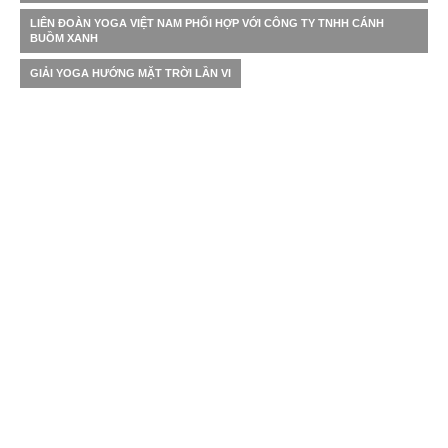
LIÊN ĐOÀN YOGA VIỆT NAM PHỐI HỢP VỚI CÔNG TY TNHH CÁNH
BUỒM XANH
GIẢI YOGA HƯỚNG MẶT TRỜI LẦN VI