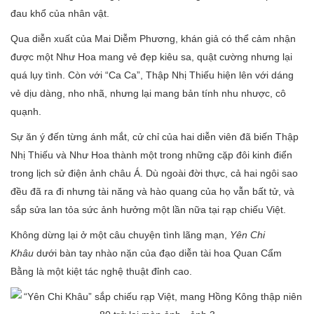
đau khổ của nhân vật.
Qua diễn xuất của Mai Diễm Phương, khán giả có thể cảm nhận
được một Như Hoa mang vẻ đẹp kiêu sa, quật cường nhưng lại
quá lụy tình. Còn với “Ca Ca”, Thập Nhị Thiếu hiện lên với dáng
vẻ dịu dàng, nho nhã, nhưng lại mang bản tính nhu nhược, cô
quạnh.
Sự ăn ý đến từng ánh mắt, cử chỉ của hai diễn viên đã biến Thập
Nhị Thiếu và Như Hoa thành một trong những cặp đôi kinh điển
trong lịch sử điện ảnh châu Á. Dù ngoài đời thực, cả hai ngôi sao
đều đã ra đi nhưng tài năng và hào quang của họ vẫn bất tử, và
sắp sửa lan tỏa sức ảnh hưởng một lần nữa tại rạp chiếu Việt.
Không dừng lại ở một câu chuyện tình lãng mạn,
Yên Chi
Khâu
dưới bàn tay nhào nặn của đạo diễn tài hoa Quan Cẩm
Bằng là một kiệt tác nghệ thuật đỉnh cao.