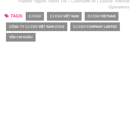
Publish: Người Thành Thị – Cosmolife.vn | Source:
Internal
Operations
TAGS:
CJ CGV
CJ CGV VIỆT NAM
CJ CGV VIETNAM
CÔNG TY CJ CGV VIỆT NAM (CGV)
CJ CGV COMPANY LIMITED
YÊN CHI KHÂU