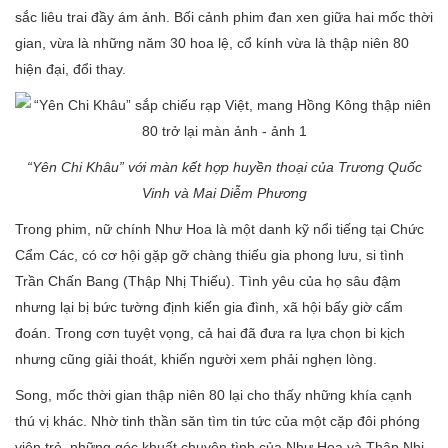
sắc liêu trai đầy ám ảnh. Bối cảnh phim đan xen giữa hai mốc thời
gian, vừa là những năm 30 hoa lệ, cổ kính vừa là thập niên 80
hiện đại, đổi thay.
“Yên Chi Khâu” với màn kết hợp huyền thoại của Trương Quốc
Vinh và Mai Diễm Phương
Trong phim, nữ chính Như Hoa là một danh kỹ nổi tiếng tại Chức
Cẩm Các, có cơ hội gặp gỡ chàng thiếu gia phong lưu, si tình
Trần Chấn Bang (Thập Nhị Thiếu). Tình yêu của họ sâu đậm
nhưng lại bị bức tường định kiến gia đình, xã hội bấy giờ cấm
đoán. Trong cơn tuyệt vọng, cả hai đã đưa ra lựa chọn bi kịch
nhưng cũng giải thoát, khiến người xem phải nghẹn lòng.
Song, mốc thời gian thập niên 80 lại cho thấy những khía cạnh
thú vị khác. Nhờ tinh thần săn tìm tin tức của một cặp đôi phóng
viên trẻ, những góc khuất chuyện tình của Như Hoa và Thập Nhị