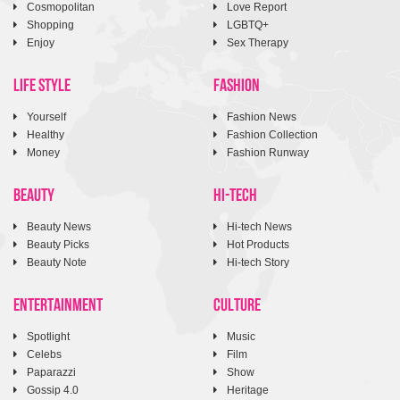
Cosmopolitan
Love Report
Shopping
LGBTQ+
Enjoy
Sex Therapy
LIFE STYLE
FASHION
Yourself
Fashion News
Healthy
Fashion Collection
Money
Fashion Runway
BEAUTY
HI-TECH
Beauty News
Hi-tech News
Beauty Picks
Hot Products
Beauty Note
Hi-tech Story
ENTERTAINMENT
CULTURE
Spotlight
Music
Celebs
Film
Paparazzi
Show
Gossip 4.0
Heritage