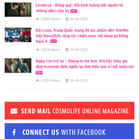
Leviticus - Bóng quỷ: Nỗi kinh hoàng bắt nguồn từ
những điều cấm kỵ
14530 Views
30-06-2026
Đài Loan, Trung Quốc mang 56 tác phẩm đến Telefilm
Việt Nam2026, tăng tốc chiến lược nội dung tại Đông
Nam Á
14229 Views
26-06-2026
Ngày con trở lại – Sheep in the box: Khi bậc thầy gia
đình Koreeda định nghĩa lại tình thân qua trí tuệ nhân tạo
14319 Views
16-06-2026