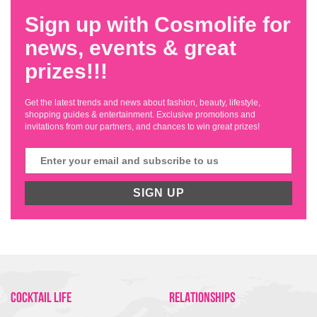
Sign up with Cosmolife for
news, events & great
prizes!!!
Get the latest trends and news about fashion, beauty, lifestyle,
shopping guides & entertainment. Exclusive promotions and
invitations from our partners, and chances to win great prizes!
SIGN UP
COCKTAIL LIFE
RELATIONSHIPS