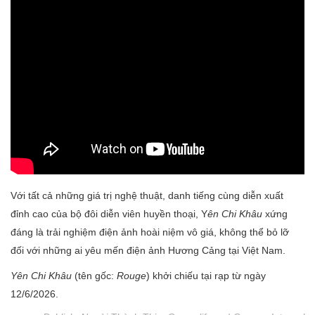
Với tất cả những giá trị nghệ thuật, danh tiếng cùng diễn xuất
đỉnh cao của bộ đôi diễn viên huyền thoại, Y
ên Chi Khâu
xứng
đáng là trải nghiệm điện ảnh hoài niệm vô giá, không thể bỏ lỡ
đối với những ai yêu mến điện ảnh Hương Cảng tại Việt Nam.
Yên Chi Khâu
(tên gốc:
Rouge
) khởi chiếu tại rạp từ ngày
12/6/2026.