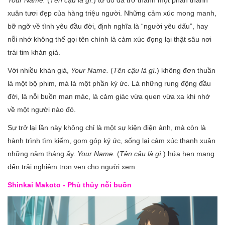
Your Name.
(
Tên cậu là gì.
) từ đó đã trở thành một phần thanh
xuân tươi đẹp của hàng triệu người. Những cảm xúc mong manh,
bỡ ngỡ về tình yêu đầu đời, định nghĩa là “người yêu dấu”, hay
nỗi nhớ không thể gọi tên chính là cảm xúc đọng lại thật sâu nơi
trái tim khán giả.
Với nhiều khán giả,
Your Name.
(
Tên cậu là gì.
) không đơn thuần
là một bộ phim, mà là một phần ký ức. Là những rung động đầu
đời, là nỗi buồn man mác, là cảm giác vừa quen vừa xa khi nhớ
về một người nào đó.
Sự trở lại lần này không chỉ là một sự kiện điện ảnh, mà còn là
hành trình tìm kiếm, gom góp ký ức, sống lại cảm xúc thanh xuân
những năm tháng ấy.
Your Name.
(
Tên cậu là gì.
) hứa hẹn mang
đến trải nghiệm trọn vẹn cho người xem.
Shinkai Makoto - Phù thủy nỗi buồn