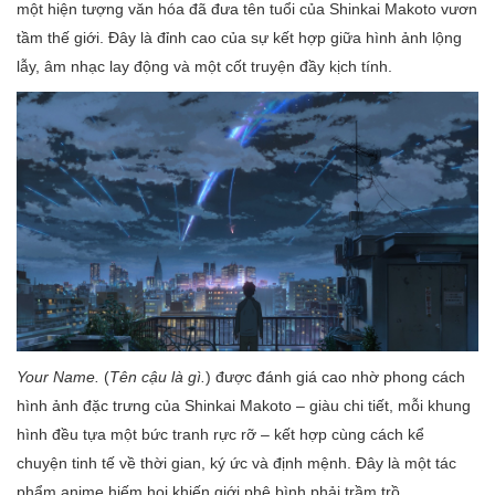
một hiện tượng văn hóa đã đưa tên tuổi của Shinkai Makoto vươn
tầm thế giới. Đây là đỉnh cao của sự kết hợp giữa hình ảnh lộng
lẫy, âm nhạc lay động và một cốt truyện đầy kịch tính.
Your Name.
(
Tên cậu là gì.
) được đánh giá cao nhờ phong cách
hình ảnh đặc trưng của Shinkai Makoto – giàu chi tiết, mỗi khung
hình đều tựa một bức tranh rực rỡ – kết hợp cùng cách kể
chuyện tinh tế về thời gian, ký ức và định mệnh. Đây là một tác
phẩm anime hiếm hoi khiến giới phê bình phải trầm trồ.