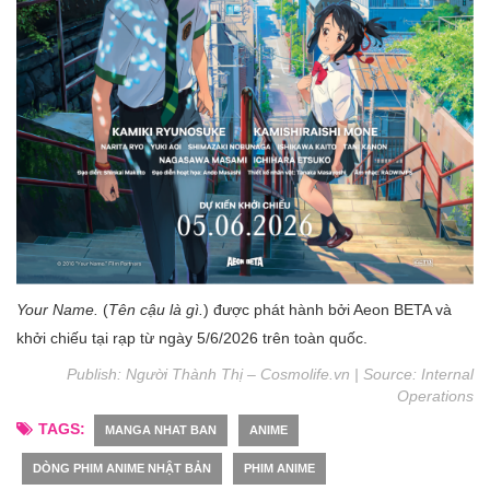
Your Name.
(
Tên cậu là gì.
) được phát hành bởi Aeon BETA và
khởi chiếu tại rạp từ ngày 5/6/2026 trên toàn quốc.
Publish: Người Thành Thị – Cosmolife.vn | Source:
Internal
Operations
TAGS:
MANGA NHAT BAN
ANIME
DÒNG PHIM ANIME NHẬT BẢN
PHIM ANIME