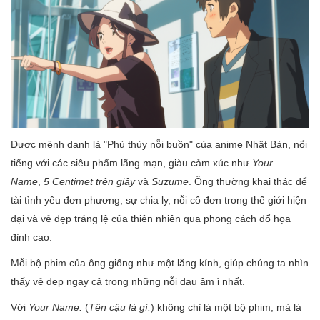
Được mệnh danh là "Phù thủy nỗi buồn" của anime Nhật Bản, nổi
tiếng với các siêu phẩm lãng mạn, giàu cảm xúc như
Your
Name
,
5 Centimet trên giây
và
Suzume
. Ông thường khai thác để
tài tình yêu đơn phương, sự chia ly, nỗi cô đơn trong thế giới hiện
đại và vẻ đẹp tráng lệ của thiên nhiên qua phong cách đổ họa
đỉnh cao.
Mỗi bộ phim của ông giống như một lăng kính, giúp chúng ta nhìn
thấy vẻ đẹp ngay cả trong những nỗi đau âm ỉ nhất.
Với
Your Name.
(
Tên cậu là gì.
) không chỉ là một bộ phim, mà là