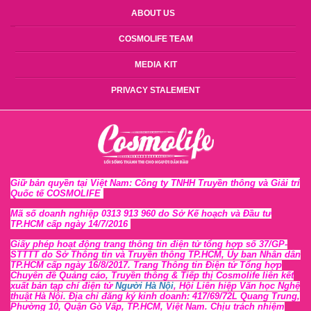
ABOUT US
COSMOLIFE TEAM
MEDIA KIT
PRIVACY STALEMENT
Giữ bản quyền tại Việt Nam: Công ty TNHH Truyền thông và Giải trí
Quốc tế COSMOLIFE
Mã số doanh nghiệp 0313 913 960 do Sở Kế hoạch và Đầu tư
TP.HCM cấp ngày 14/7/2016
Giấy phép hoạt động trang thông tin điện tử tổng hợp số 37/GP-
STTTT
do Sở Thông tin và Tr
uyền thông TP.HCM, Ủy ban Nhân dân
TP.HCM cấp ngày 16/8/2017. Trang Thông tin Điện tử Tổng hợp
Chuyên đề Quảng cáo, Truyền thông & Tiếp thị Cosmolife liên kết
xuất bản tạp chí điện tử
Người Hà Nội
, Hội Liên hiệp Văn học Nghệ
thuật Hà Nội
. Địa chỉ đăng ký kinh doanh: 417/69/72L Quang Trung,
Phường 10, Quận Gò Vấp, TP.HCM, Việt Nam. Chịu trách nhiệm