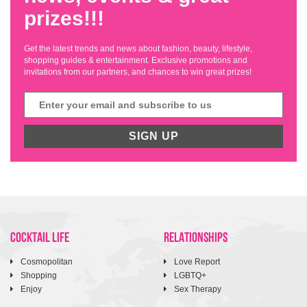
prizes!!!
Get the latest trends and news about fashion, beauty, lifestyle,
shopping guides & entertainment. Exclusive promotions and
invitations from our partners, and chances to win great prizes!
SIGN UP
COCKTAIL LIFE
RELATIONSHIPS
Cosmopolitan
Love Report
Shopping
LGBTQ+
Enjoy
Sex Therapy