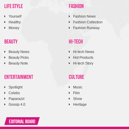
LIFE STYLE
FASHION
Yourself
Fashion News
Healthy
Fashion Collection
Money
Fashion Runway
BEAUTY
HI-TECH
Beauty News
Hi-tech News
Beauty Picks
Hot Products
Beauty Note
Hi-tech Story
ENTERTAINMENT
CULTURE
Spotlight
Music
Celebs
Film
Paparazzi
Show
Gossip 4.0
Heritage
Editorial Board