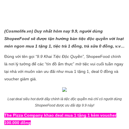
(Cosmolife.vn) Duy nhất hôm nay 9.9, người dùng
ShopeeFood sẽ được tận hưởng bàn tiệc độc quyền với loạt
món ngon mua 1 tặng 1, tiệc trà 1 đồng, trà sữa 0 đồng, v.v…
Đúng với tên gọi
“9.9 Khai Tiệc Độc Quyền”,
ShopeeFood chính
là nơi lý tưởng để các “tín đồ ẩm thực” mở tiệc vui cuối tuần ngay
tại nhà với muôn vàn ưu đãi như mua 1 tặng 1, deal 0 đồng và
voucher giảm giá.
Loạt deal siêu hot dưới đây chính là tiệc độc quyền mà chỉ có người dùng
ShopeeFood được ưu đãi dịp 9.9 này!
The Pizza Company khao deal mua 1 tặng 1 kèm voucher
100.000 đồng