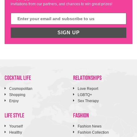
invitations from our partners, and chances to win great prizes!
SIGN UP
COCKTAIL LIFE
RELATIONSHIPS
Cosmopolitan
Love Report
Shopping
LGBTQ+
Enjoy
Sex Therapy
LIFE STYLE
FASHION
Yourself
Fashion News
Healthy
Fashion Collection