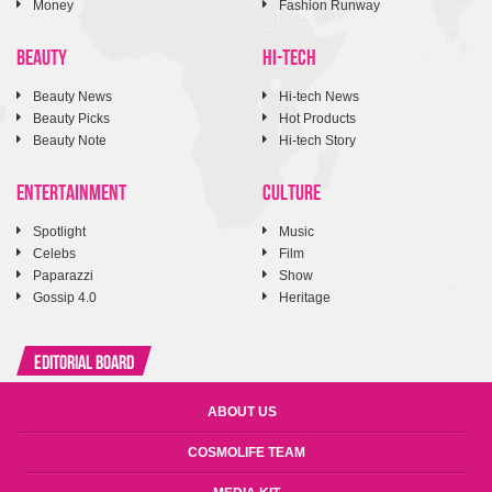
Money
Fashion Runway
BEAUTY
HI-TECH
Beauty News
Hi-tech News
Beauty Picks
Hot Products
Beauty Note
Hi-tech Story
ENTERTAINMENT
CULTURE
Spotlight
Music
Celebs
Film
Paparazzi
Show
Gossip 4.0
Heritage
Editorial Board
ABOUT US
COSMOLIFE TEAM