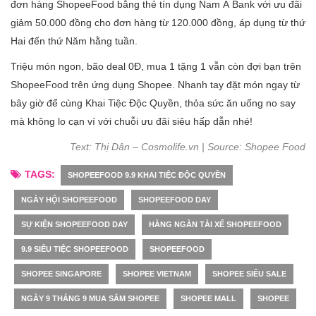
đơn hàng ShopeeFood bằng thẻ tín dụng Nam Á Bank với ưu đãi
giảm 50.000 đồng cho đơn hàng từ 120.000 đồng, áp dụng từ thứ
Hai đến thứ Năm hằng tuần.
Triệu món ngon, bão deal 0Đ, mua 1 tặng 1 vẫn còn đợi bạn trên
ShopeeFood trên ứng dụng Shopee. Nhanh tay đặt món ngay từ
bây giờ để cùng Khai Tiệc Độc Quyền, thỏa sức ăn uống no say
mà không lo cạn ví với chuỗi ưu đãi siêu hấp dẫn nhé!
Text: Thị Dân – Cosmolife.vn | Source: Shopee Food
TAGS:
SHOPEEFOOD 9.9 KHAI TIỆC ĐỘC QUYỀN
NGÀY HỘI SHOPEEFOOD
SHOPEEFOOD DAY
SỰ KIỆN SHOPEEFOOD DAY
HÀNG NGÀN TÀI XẾ SHOPEEFOOD
9.9 SIÊU TIỆC SHOPEEFOOD
SHOPEEFOOD
SHOPEE SINGAPORE
SHOPEE VIETNAM
SHOPEE SIÊU SALE
NGÀY 9 THÁNG 9 MUA SẮM SHOPEE
SHOPEE MALL
SHOPEE