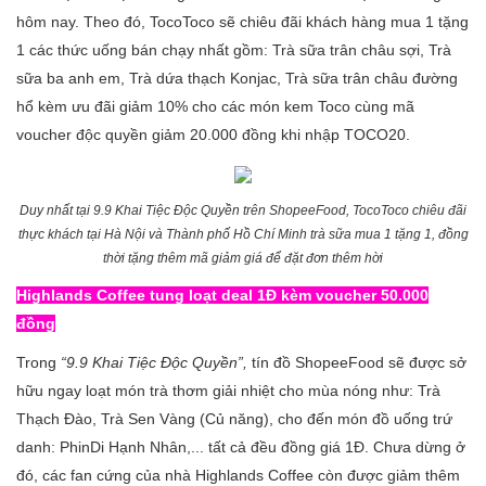
hôm nay. Theo đó, TocoToco sẽ chiêu đãi khách hàng mua 1 tặng
1 các thức uống bán chạy nhất gồm: Trà sữa trân châu sợi, Trà
sữa ba anh em, Trà dứa thạch Konjac, Trà sữa trân châu đường
hổ kèm ưu đãi giảm 10% cho các món kem Toco cùng mã
voucher độc quyền giảm 20.000 đồng khi nhập TOCO20.
Duy nhất tại 9.9 Khai Tiệc Độc Quyền trên ShopeeFood, TocoToco chiêu đãi
thực khách tại Hà Nội và Thành phố Hồ Chí Minh trà sữa mua 1 tặng 1, đồng
thời tặng thêm mã giảm giá để đặt đơn thêm hời
Highlands Coffee tung loạt deal 1Đ kèm voucher 50.000
đồng
Trong
“9.9 Khai Tiệc Độc Quyền”,
tín đồ ShopeeFood sẽ được sở
hữu ngay loạt món trà thơm giải nhiệt cho mùa nóng như: Trà
Thạch Đào, Trà Sen Vàng (Củ năng), cho đến món đồ uống trứ
danh: PhinDi Hạnh Nhân,... tất cả đều đồng giá 1Đ. Chưa dừng ở
đó, các fan cứng của nhà Highlands Coffee còn được giảm thêm