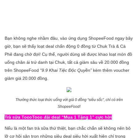
Bạn không nghe nhầm đâu, vào ứng dụng ShopeeFood ngay bây
giờ, bạn sẽ thấy loạt deal chấn động 0 đồng từ Chuk Trà & Cà
Phê đang chờ đợi! Cụ thể, người dùng sẽ được khao loạt món đồ
uống chân ái trứ danh tại Chuk, tất cả giảm sâu về 20.000 đồng
trên ShopeeFood
“9.9 Khai Tiệc Độc Quyền”
kèm thêm voucher
giảm giá 20.000 đồng.
Thưởng thức loạt thức uống với giá 0 đồng “siêu sốc”, chỉ có trên
ShopeeFood!
Trà sữa TocoToco đãi deal “Mua 1 Tặng 1” cực hời
Nếu là một fan trà sữa thứ thiệt, bạn chắc chắn sẽ không nên bỏ
lỡ cơ hội săn trọn những siêu deal siêu hời xuất hiện chỉ trong