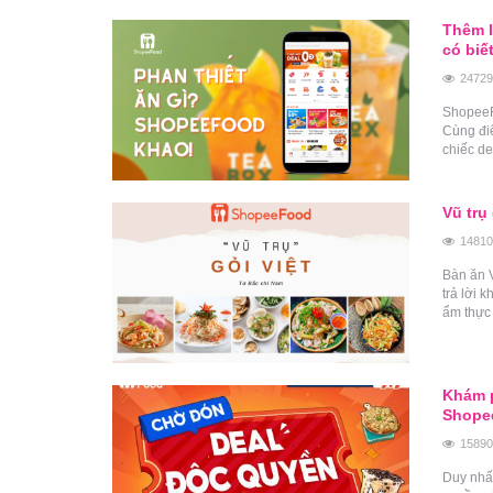
Thêm l
có biế
24729
ShopeeFo
Cùng đi
chiếc de
Vũ trụ
14810
Bàn ăn V
trả lời
ẩm thực
Khám p
Shope
15890
Duy nhấ