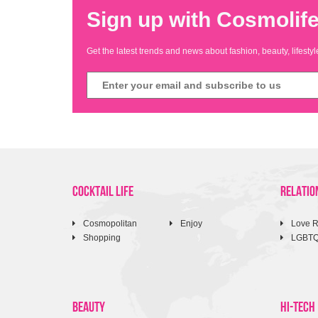
Sign up with Cosmolife
Get the latest trends and news about fashion, beauty, lifest
COCKTAIL LIFE
RELATIO
Cosmopolitan
Enjoy
Love R
Shopping
LGBT
BEAUTY
HI-TECH