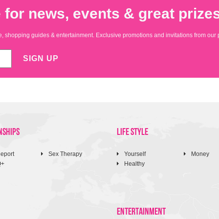
 for news, events & great prizes
yle, shopping guides & entertainment. Exclusive promotions and invitations from our 
SIGN UP
NSHIPS
LIFE STYLE
eport
Sex Therapy
Yourself
Money
Q+
Healthy
ENTERTAINMENT