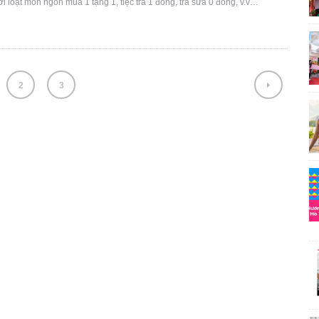
i loạt món ngon mua 1 tặng 1, tiệc trà 1 đồng, trà sữa 0 đồng, v.v…
2
3