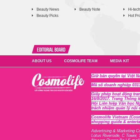
Beauty News
Beauty Note
Hi-tec
Beauty Picks
Hot Pr
Editorial Board
ABOUT US
COSMOLIFE TEAM
MEDIA KIT
Giữ bản quyền tại Việt 
Mã số doanh nghiệp 0313
Giấy phép hoạt động tra
16/8/2017. Trang Thông t
Hội Liên hiệp Văn học N
trách nhiệm quản lý nội
Cosmolife Vietnam
(Cosm
shopping guide & enterta
Advertising & Marketing C
Lotus Riverside, C Tower, 