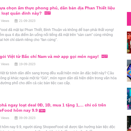
ựa chọn ẩm thực phong phú, dân bản địa Phan Thiết liệu
t loạt quán đỉnh này?
 Views
21-09-2023
od đã mặt tại Phan Thiết, Bình Thuận và không để bạn phải thất vọng!
ểm qua 4 địa điểm ăn uống nổi tiếng đã mặt trên “sàn cam” cùng những
al hời chỉ dành riêng cho “fan cứng”.
 gỏi Việt từ Bắc chí Nam và mở app gọi món ngay!
 Views
19-09-2023
iệt từ bình dân đến sang trọng đều xuất hiện món ăn đặc biệt này? Câu
 không gì khác ngoài một từ “Gỏi”, món ngon dân dã hiện diện trong văn hóa
 đường phố cho đến cả các bàn tiệc cao cấp.
há ngay loạt deal 0Đ, 1Đ, mua 1 tặng 1,… chỉ có trên
eFood hôm nay 9.9
 Views
09-09-2023
t hôm nay 9.9, người dùng ShopeeFood sẽ được tận hưởng bàn tiệc độc