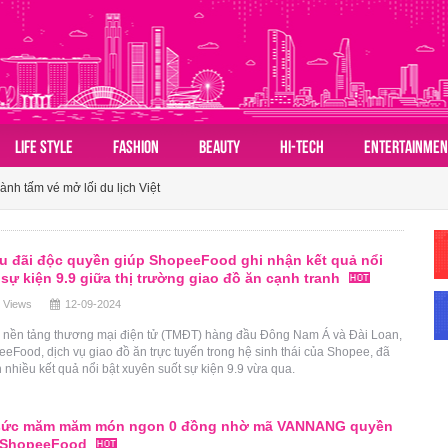
 đồ du lịch mùa hè châu Á nhờ sức hút ngày càng lan rộng
LIFE STYLE
FASHION
BEAUTY
HI-TECH
ENTERTAINMEN
ành tấm vé mở lối du lịch Việt
n hóa du lịch nhóm của người Việt
 đồ du lịch mùa hè châu Á nhờ sức hút ngày càng lan rộng
ưu đãi độc quyền giúp ShopeeFood ghi nhận kết quả nổi
ành tấm vé mở lối du lịch Việt
i sự kiện 9.9 giữa thị trường giao đồ ăn cạnh tranh
 Views
12-09-2024
 nền tảng thương mại điện tử (TMĐT) hàng đầu Đông Nam Á và Đài Loan,
eFood, dịch vụ giao đồ ăn trực tuyến trong hệ sinh thái của Shopee, đã
 nhiều kết quả nổi bật xuyên suốt sự kiện 9.9 vừa qua.
sức măm măm món ngon 0 đồng nhờ mã VANNANG quyền
ừ ShopeeFood