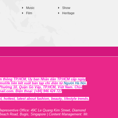
Music
Show
0
Film
Heritage
n thông TP.HCM, Ủy ban Nhân dân TP.HCM cấp ngày
life liên kết xuất bản tạp chí điện tử
Người Hà Nội
,
, Phường 10, Quận Gò Vấp, TP.HCM, Việt Nam. Chịu
l.com. Điện thoại: (+84) 946 424 727
 hottest, lates
t
about fashion, beauty, lifestyle trends,
Representive O
ffic
e: 49C Le Quang Kim Street, Diamond
 Beach Road, Bugis, Singapore | Content Management: Mr.