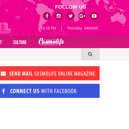
FOLLOW US
10:28 PM
|
Thursday , 6/8/2026
T
CULTURE