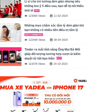
Lì xì cho trẻ tưởng đơn giản nhưng nếu
không lưu ý 5 điều sau, bạn dễ bị nói thiếu
tinh tế
123060 Views
11-02-2024
Những mẹo chăm sóc tâm lý đơn giản khi
bạn không có nhiều tiền điều trị tâm lý
122448 Views
08-04-2024
Tinder ra mắt tính năng Ông Mai Bà Mối
giúp đối tượng tương hợp vượt ải kiểm
duyệt từ hội bạn thân
113378 Views
24-10-2023