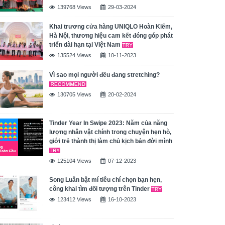
139768 Views
29-03-2024
Khai trương cửa hàng UNIQLO Hoàn Kiếm,
Hà Nội, thương hiệu cam kết đóng góp phát
triển dài hạn tại Việt Nam
135524 Views
10-11-2023
Vì sao mọi người đều đang stretching?
130705 Views
20-02-2024
Tinder Year In Swipe 2023: Năm của năng
lượng nhân vật chính trong chuyện hẹn hò,
giới trẻ thành thị làm chủ kịch bản đời mình
125104 Views
07-12-2023
Song Luân bật mí tiêu chí chọn bạn hẹn,
công khai tìm đối tượng trên Tinder
123412 Views
16-10-2023