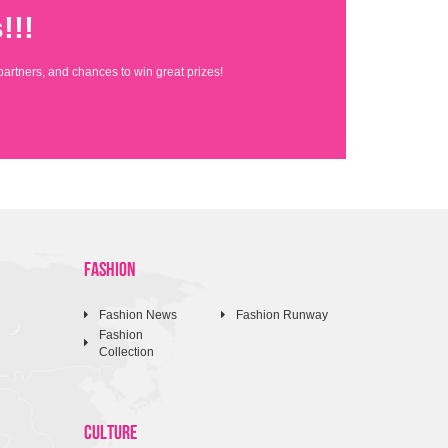
!!!
partners, and chances to win great prizes!
FASHION
Fashion News
Fashion Runway
Fashion
Collection
CULTURE