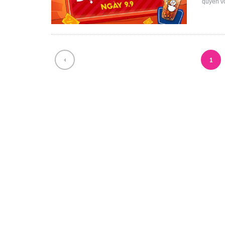
quyền vớ
1