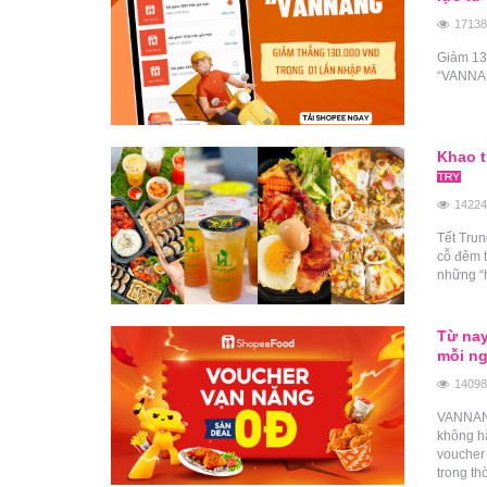
17138
Giảm 13
“VANNANG”
Khao t
14224
Tết Trun
cỗ đêm 
những “h
Từ na
mỗi n
14098
VANNANG 
không hă
voucher g
trong thơ