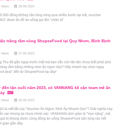
 Views
28-09-2023
0.000 đồng không cần lòng vòng qua nhiều bước áp mã, voucher
 được tín đồ ăn uống gọi tên “chân ái”.
iệc trăng rằm cùng ShopeeFood tại Quy Nhơn, Bình Định
 Views
27-09-2023
g Thu đã gần ngay trước mắt mà bạn vẫn còn lăn tăn chưa biết phải phá
trăng rằm bằng những món ăn ngon nào? Hãy nhanh tay chọn ngay
ot deal” đến từ ShopeeFood tại đây!
y đến tận cuối năm 2023, có VANNANG kề cận team mê ăn
gày
 Views
25-09-2023
là viết tắt của “Voucher Ăn Ngon, Nhớ Áp Nhanh Gọn”? Giải nghĩa này
̉n sai nhưng lại chưa chính xác. VANNANG đơn giản là “Vạn năng”, mã
iá trị khủng được cộng đồng ăn uống ShopeeFood săn lùng ráo riết
̀i gian gần đây.