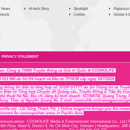
h News
Hi-tech Story
Spotlight
Paparazzi
oducts
Celebs
Gossip 4.
PRIVACY STALEMENT
Nam: Công ty TNHH Truyền thông và Giải trí Quốc tế COSMOLIFE
 913 960 do Sở Kế hoạch và Đầu tư TP.HCM cấp ngày 14/7/2016
ng thông tin điện tử tổng hợp số 37/GP-STTTT
do Sở Thông tin và Tr
uyề
in Điện tử Tổng hợp Chuyên đề Quảng cáo, Truyền thông & Tiếp thị Cosmo
ghệ thuật Hà Nội
. Địa chỉ đăng ký kinh doanh: 417/69/72L Quang Trung
 dung: Thạc sỹ Nguyễn Quang Ba. E-mail: cosmolife.onlinemagazine@gmai
olife.vn)
- Lối Sống Thành Thị |
Online magazine brings you the newest,
inment for cosmopolitan areas in Pacific-Asia
ommunications: COSMOLIFE Media & Entertainment International Co., Ltd | 
16th F
l
oor,
War
d 8,
District 8,
H
o Chi Minh City, Vietnam | Headquarters: 289