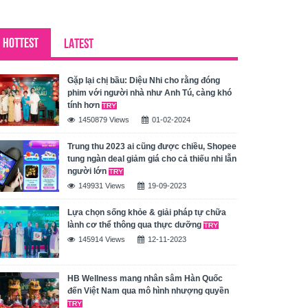
HOTTEST
LATEST
Gặp lại chị bầu: Diệu Nhi cho rằng đóng
phim với người nhà như Anh Tú, càng khó
tính hơn
1450879 Views
01-02-2024
Trung thu 2023 ai cũng được chiều, Shopee
tung ngàn deal giảm giá cho cả thiếu nhi lẫn
người lớn
149931 Views
19-09-2023
Lựa chọn sống khỏe & giải pháp tự chữa
lành cơ thể thông qua thực dưỡng
145914 Views
12-11-2023
HB Wellness mang nhân sâm Hàn Quốc
đến Việt Nam qua mô hình nhượng quyền