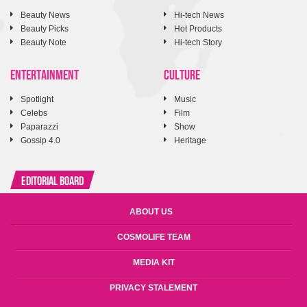
Beauty News
Hi-tech News
Beauty Picks
Hot Products
Beauty Note
Hi-tech Story
ENTERTAINMENT
CULTURE
Spotlight
Music
Celebs
Film
Paparazzi
Show
Gossip 4.0
Heritage
Editorial Board
ABOUT US
COSMOLIFE TEAM
MEDIA KIT
PRIVACY STALEMENT