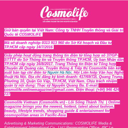
Giữ bản quyền tại Việt Nam: Công ty TNHH Truyền thông và Giải trí
Quốc tế COSMOLIFE
Mã số doanh nghiệp 0313 913 960 do Sở Kế hoạch và Đầu tư
TP.HCM cấp ngày 14/7/2016
Giấy phép hoạt động trang thông tin điện tử tổng hợp số 37/GP-
STTTT
do Sở Thông tin và Tr
uyền thông TP.HCM, Ủy ban Nhân dân
TP.HCM cấp ngày 16/8/2017. Trang Thông tin Điện tử Tổng hợp
Chuyên đề Quảng cáo, Truyền thông & Tiếp thị Cosmolife liên kết
xuất bản tạp chí điện tử
Người Hà Nội
, Hội Liên hiệp Văn học Nghệ
thuật Hà Nội
. Địa chỉ đăng ký kinh doanh: 417/69/72L Quang Trung,
Phường 10, Quận Gò Vấp, TP.HCM, Việt Nam. Chịu trách nhiệm
quản lý nội dung: Thạc sỹ Nguyễn Quang Ba. E-mail:
cosmolife.onlinemagazine@gmail.com. Điện thoại: (+84) 946 424
727
Cosmolife Vietnam
(Cosmolife.vn)
- Lối Sống Thành Thị |
Online
magazine brings you the newest, hottest, lates
t
about fashion,
beauty, lifestyle trends, shopping guide & entertainment for
cosmopolitan areas in Pacific-Asia
Advertising & Marketing Communications: COSMOLIFE Media &
Entertainment International Co., Ltd | Representive O
ffic
e: 49C Le