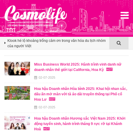
Agoda ghi nhận Việt Nam bứt phá trên bản đồ du lịch mùa hè
châu Á nhờ sức hút ngày càng lan rộng
Booking.com x Mille Mille biến ly cà phê thành tấm vé mở lối
du lịch Việt
Klook hé lộ khoảng trống cảm ơn trong văn hóa du lịch nhóm
của người Việt
Agoda ghi nhận Việt Nam bứt phá trên bản đồ du lịch mùa hè
châu Á nhờ sức hút ngày càng lan rộng
Miss Business World 2025: Hành trình vinh danh nữ
doanh nhân thế giới tại California, Hoa Kỳ
Booking.com x Mille Mille biến ly cà phê thành tấm vé mở lối
du lịch Việt
02-07-2025
Hoa hậu Doanh nhân Hòa bình 2025: Khai hội nhan sắc,
dấu ấn mở màn với tà áo dài truyền thống tại Phố cổ
Hoa Lư
02-07-2025
Hoa hậu Doanh nhân Hương sắc Việt Nam 2025: Khởi
động tuyển sinh, hành trình tháng 9 rực rỡ tại Khánh
Hoà