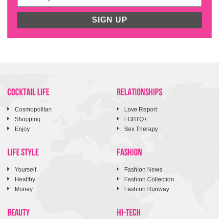
SIGN UP
COCKTAIL LIFE
RELATIONSHIPS
Cosmopolitan
Love Report
Shopping
LGBTQ+
Enjoy
Sex Therapy
LIFE STYLE
FASHION
Yourself
Fashion News
Healthy
Fashion Collection
Money
Fashion Runway
BEAUTY
HI-TECH