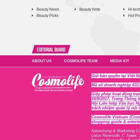
Beauty News
Beauty Note
Hi-tec
Beauty Picks
Hot Pr
Editorial Board
ABOUT US
COSMOLIFE TEAM
MEDIA KIT
Giữ bản quyền tại Việt 
Mã số doanh nghiệp 0313
Giấy phép hoạt động tra
16/8/2017. Trang Thông t
Hội Liên hiệp Văn học N
trách nhiệm quản lý nội
Cosmolife Vietnam
(Cosm
shopping guide & enterta
Advertising & Marketing C
Lotus Riverside, C Tower, 