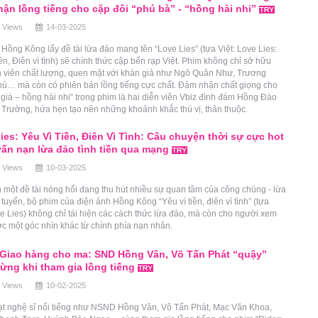
ận lồng tiếng cho cặp đôi “phú bà” - “hồng hài nhi”
 Views
14-03-2025
Hồng Kông lấy đề tài lừa đảo mang tên “Love Lies” (tựa Việt: Love Lies:
iền, Điên vì tình) sẽ chính thức cập bến rạp Việt. Phim không chỉ sở hữu
n viên chất lượng, quen mặt với khán giả như Ngô Quân Như, Trương
hú… mà còn có phiên bản lồng tiếng cực chất. Đảm nhận chất giọng cho
 già – hồng hài nhi” trong phim là hai diễn viên Vbiz đình đám Hồng Đào
Trường, hứa hẹn tạo nên những khoảnh khắc thú vị, thân thuộc.
ies: Yêu Vì Tiền, Điên Vì Tình: Câu chuyện thời sự cực hot
vấn nạn lừa đảo tình tiền qua mạng
 Views
10-03-2025
 một đề tài nóng hổi đang thu hút nhiều sự quan tâm của công chúng - lừa
 tuyến, bộ phim của điện ảnh Hồng Kông “Yêu vì tiền, điên vì tình” (tựa
e Lies) không chỉ tái hiện các cách thức lừa đảo, mà còn cho người xem
c một góc nhìn khác từ chính phía nạn nhân.
 Giao hàng cho ma: SND Hồng Vân, Võ Tấn Phát “quậy”
ừng khi tham gia lồng tiếng
 Views
10-02-2025
ạt nghệ sĩ nổi tiếng như NSND Hồng Vân, Võ Tấn Phát, Mạc Văn Khoa,