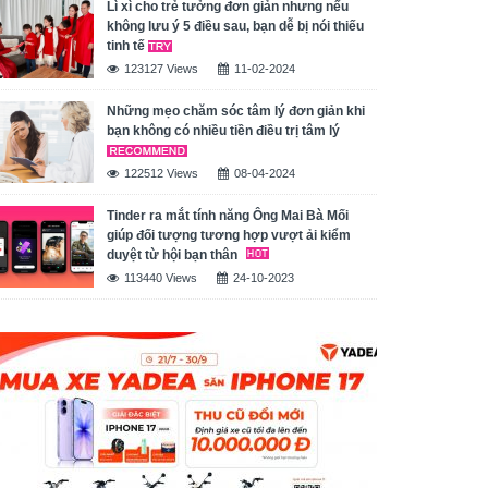
Lì xì cho trẻ tưởng đơn giản nhưng nếu
không lưu ý 5 điều sau, bạn dễ bị nói thiếu
tinh tế
123127 Views
11-02-2024
Những mẹo chăm sóc tâm lý đơn giản khi
bạn không có nhiều tiền điều trị tâm lý
122512 Views
08-04-2024
Tinder ra mắt tính năng Ông Mai Bà Mối
giúp đối tượng tương hợp vượt ải kiểm
duyệt từ hội bạn thân
113440 Views
24-10-2023