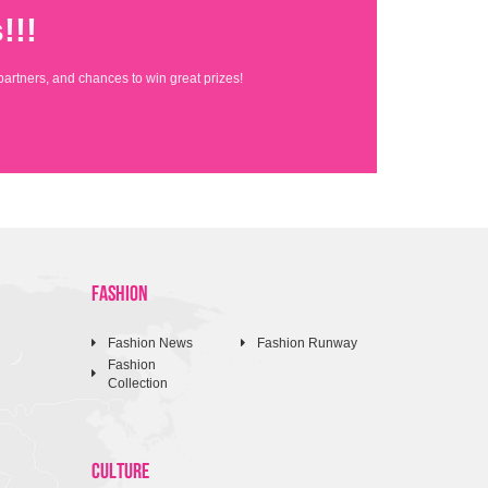
!!!
partners, and chances to win great prizes!
FASHION
Fashion News
Fashion Runway
Fashion
Collection
CULTURE