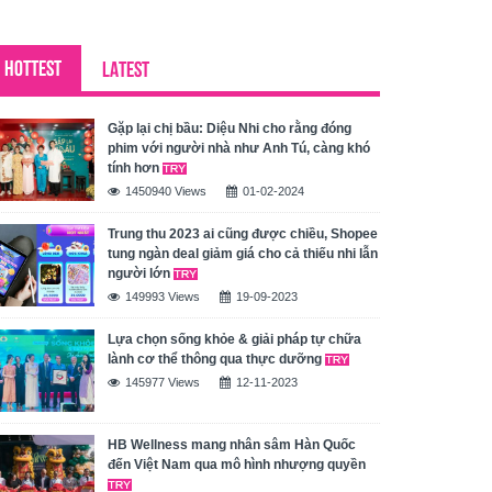
HOTTEST
LATEST
Gặp lại chị bầu: Diệu Nhi cho rằng đóng
phim với người nhà như Anh Tú, càng khó
tính hơn
1450940 Views
01-02-2024
Trung thu 2023 ai cũng được chiều, Shopee
tung ngàn deal giảm giá cho cả thiếu nhi lẫn
người lớn
149993 Views
19-09-2023
Lựa chọn sống khỏe & giải pháp tự chữa
lành cơ thể thông qua thực dưỡng
145977 Views
12-11-2023
HB Wellness mang nhân sâm Hàn Quốc
đến Việt Nam qua mô hình nhượng quyền