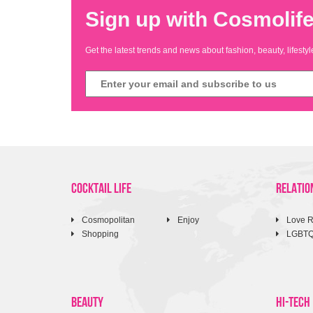
Sign up with Cosmolife
Get the latest trends and news about fashion, beauty, lifest
COCKTAIL LIFE
RELATIO
Cosmopolitan
Enjoy
Love R
Shopping
LGBT
BEAUTY
HI-TECH