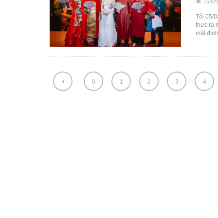
15829
Tối 05/
thức ra 
mặt đình
0
1
2
3
4