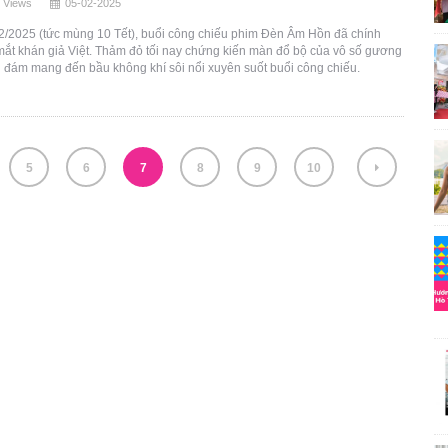
 Views
05-02-2025
02/2025 (tức mùng 10 Tết), buổi công chiếu phim Đèn Âm Hồn đã chính
mắt khán giả Việt. Thảm đỏ tối nay chứng kiến màn đổ bộ của vô số gương
 đám mang đến bầu không khí sôi nổi xuyên suốt buổi công chiếu.
5
6
7
8
9
10