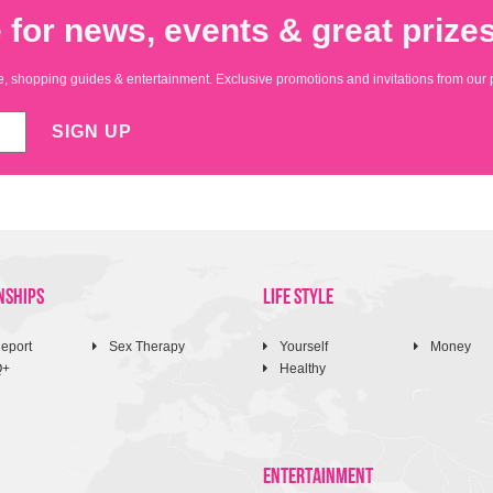
 for news, events & great prizes
yle, shopping guides & entertainment. Exclusive promotions and invitations from our 
SIGN UP
NSHIPS
LIFE STYLE
eport
Sex Therapy
Yourself
Money
Q+
Healthy
ENTERTAINMENT