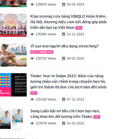
139833 Views
29-03-2024
Khai trương cửa hàng UNIQLO Hoàn Kiếm,
Hà Nội, thương hiệu cam kết đóng góp phát
triển dài hạn tại Việt Nam
135586 Views
10-11-2023
Vì sao mọi người đều đang stretching?
130763 Views
20-02-2024
Tinder Year In Swipe 2023: Năm của năng
lượng nhân vật chính trong chuyện hẹn hò,
giới trẻ thành thị làm chủ kịch bản đời mình
125169 Views
07-12-2023
Song Luân bật mí tiêu chí chọn bạn hẹn,
công khai tìm đối tượng trên Tinder
123476 Views
16-10-2023