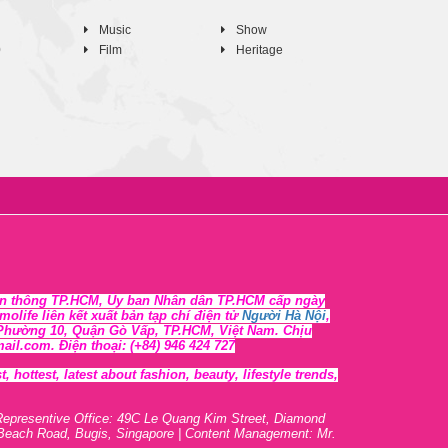
Music
Show
0
Film
Heritage
n thông TP.HCM, Ủy ban Nhân dân TP.HCM cấp ngày
life liên kết xuất bản tạp chí điện tử
Người Hà Nội
,
, Phường 10, Quận Gò Vấp, TP.HCM, Việt Nam. Chịu
l.com. Điện thoại: (+84) 946 424 727
 hottest, lates
t
about fashion, beauty, lifestyle trends,
Representive O
ffic
e: 49C Le Quang Kim Street, Diamond
 Beach Road, Bugis, Singapore | Content Management: Mr.