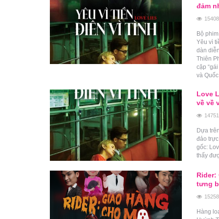
đảm nh
15408
Bộ phim 
Yêu vì t
dàn diễ
Thiên P
cặp “gái
và Quốc 
Love L
về về 
14751
Dựa trên
đảo trực
gốc: Lov
thấy đượ
Rider:
tưng b
15258
Hàng lo