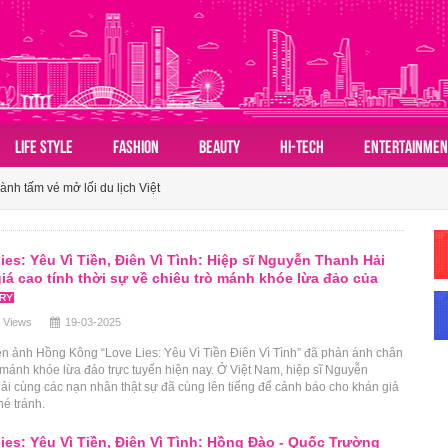
 đồ du lịch mùa hè châu Á nhờ sức hút ngày càng lan rộng
LIFE STYLE
FASHION
BEAUTY
HI-TECH
ENTERTAINMEN
ành tấm vé mở lối du lịch Việt
n hóa du lịch nhóm của người Việt
 đồ du lịch mùa hè châu Á nhờ sức hút ngày càng lan rộng
ies: Yêu Vì Tiền, Điên Vì Tình: Hiệp sĩ Nguyễn Thanh Hải
ành tấm vé mở lối du lịch Việt
iá cao tính thời sự về chiêu trò mánh khóe lừa đảo của
 Views
19-03-2025
ện ảnh Hồng Kông “Love Lies: Yêu Vì Tiền Điên Vì Tình” đã phản ánh chân
 mánh khóe lừa đảo trực tuyến hiện nay. Ở Việt Nam, hiệp sĩ Nguyễn
i cùng các nạn nhân thật sự đã cùng lên tiếng để cảnh báo cho khán giả
né tránh.
ies: Yêu Vì Tiền, Điên Vì Tình: Hồng Đào - Quốc Trường