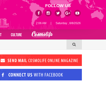
FOLLOW US
2:06 AM
|
Saturday , 8/8/2026
T
CULTURE