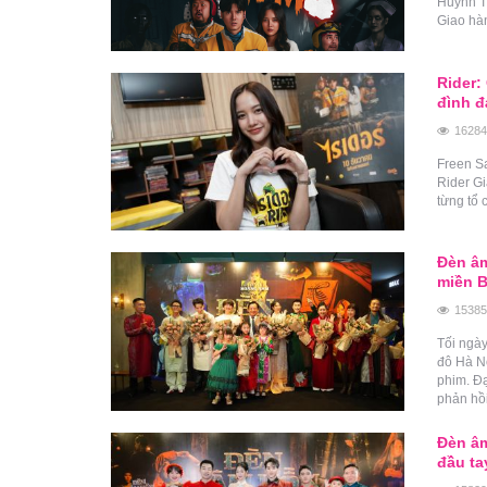
Huỳnh Th
Giao hàn
Rider:
đình đ
16284
Freen S
Rider G
từng tổ 
Đèn âm
miền 
15385
Tối ngày
đô Hà Nộ
phim. Đ
phản hồi
Đèn âm
đầu t