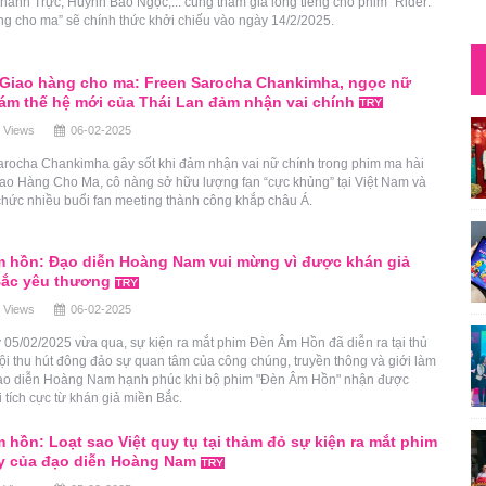
anh Trực, Huỳnh Bảo Ngọc,... cùng tham gia lồng tiếng cho phim “Rider:
g cho ma” sẽ chính thức khởi chiếu vào ngày 14/2/2025.
 Giao hàng cho ma: Freen Sarocha Chankimha, ngọc nữ
ám thế hệ mới của Thái Lan đảm nhận vai chính
 Views
06-02-2025
arocha Chankimha gây sốt khi đảm nhận vai nữ chính trong phim ma hài
iao Hàng Cho Ma, cô nàng sở hữu lượng fan “cực khủng” tại Việt Nam và
chức nhiều buổi fan meeting thành công khắp châu Á.
 hồn: Đạo diễn Hoàng Nam vui mừng vì được khán giả
Bắc yêu thương
 Views
06-02-2025
 05/02/2025 vừa qua, sự kiện ra mắt phim Đèn Âm Hồn đã diễn ra tại thủ
i thu hút đông đảo sự quan tâm của công chúng, truyền thông và giới làm
ạo diễn Hoàng Nam hạnh phúc khi bộ phim "Đèn Âm Hồn" nhận được
 tích cực từ khán giả miền Bắc.
 hồn: Loạt sao Việt quy tụ tại thảm đỏ sự kiện ra mắt phim
ay của đạo diễn Hoàng Nam