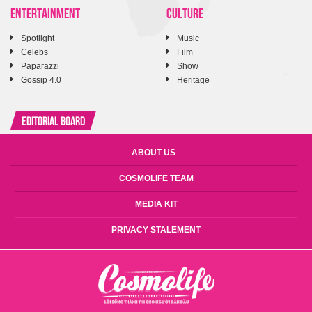
ENTERTAINMENT
CULTURE
Spotlight
Music
Celebs
Film
Paparazzi
Show
Gossip 4.0
Heritage
Editorial Board
ABOUT US
COSMOLIFE TEAM
MEDIA KIT
PRIVACY STALEMENT