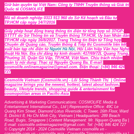
Giữ bản quyền tại Việt Nam: Công ty TNHH Truyền thông và Giải trí
Quốc tế COSMOLIFE
Mã số doanh nghiệp 0313 913 960 do Sở Kế hoạch và Đầu tư
TP.HCM cấp ngày 14/7/2016
Giấy phép hoạt động trang thông tin điện tử tổng hợp số 37/GP-
STTTT
do Sở Thông tin và Tr
uyền thông TP.HCM, Ủy ban Nhân dân
TP.HCM cấp ngày 16/8/2017. Trang Thông tin Điện tử Tổng hợp
Chuyên đề Quảng cáo, Truyền thông & Tiếp thị Cosmolife liên kết
xuất bản tạp chí điện tử
Người Hà Nội
, Hội Liên hiệp Văn học Nghệ
thuật Hà Nội
. Địa chỉ đăng ký kinh doanh: 417/69/72L Quang Trung,
Phường 10, Quận Gò Vấp, TP.HCM, Việt Nam. Chịu trách nhiệm
quản lý nội dung: Thạc sỹ Nguyễn Quang Ba. E-mail:
cosmolife.onlinemagazine@gmail.com. Điện thoại: (+84) 946 424
727
Cosmolife Vietnam
(Cosmolife.vn)
- Lối Sống Thành Thị |
Online
magazine brings you the newest, hottest, lates
t
about fashion,
beauty, lifestyle trends, shopping guide & entertainment for
cosmopolitan areas in Pacific-Asia
Advertising & Marketing Communications: COSMOLIFE Media &
Entertainment International Co., Ltd | Representive O
ffic
e: 49C Le
Quang Kim Street, Diamond Lotus Riverside, C Tower, 16th F
l
oor,
War
d
8,
District 8,
H
o Chi Minh City, Vietnam | Headquarters: 289 Beach
Road, Bugis, Singapore | Content Management: Mr. Nguyen Quang Ba |
E-mail: cosmolife.onlinemagazine@gmail.com. Tel: (+84) 946 424 727
© Copyright 2014 - 2024 Cosmolife Vietnam cosmolife.vn -
cosmolife.com.vn - cosmolife.asia -
Cosmolife Singapore
cosmolife.sg
|