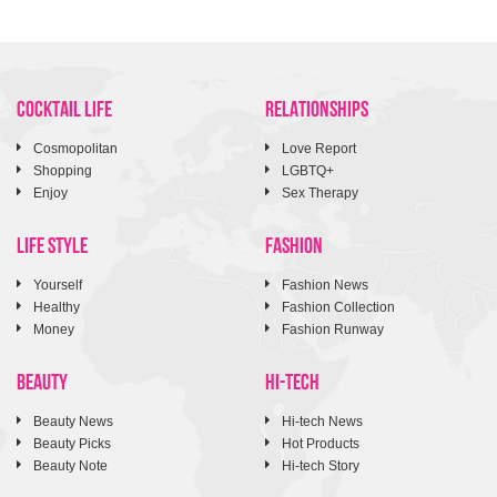
COCKTAIL LIFE
RELATIONSHIPS
Cosmopolitan
Love Report
Shopping
LGBTQ+
Enjoy
Sex Therapy
LIFE STYLE
FASHION
Yourself
Fashion News
Healthy
Fashion Collection
Money
Fashion Runway
BEAUTY
HI-TECH
Beauty News
Hi-tech News
Beauty Picks
Hot Products
Beauty Note
Hi-tech Story