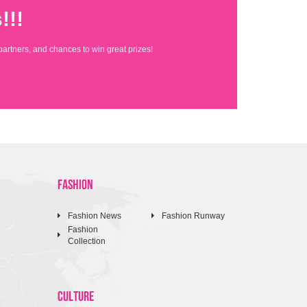
!!!
partners, and chances to win great prizes!
FASHION
Fashion News
Fashion Runway
Fashion
Collection
CULTURE