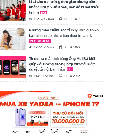
Lì xì cho trẻ tưởng đơn giản nhưng nếu
không lưu ý 5 điều sau, bạn dễ bị nói thiếu
tinh tế
123130 Views
11-02-2024
Những mẹo chăm sóc tâm lý đơn giản khi
bạn không có nhiều tiền điều trị tâm lý
122515 Views
08-04-2024
Tinder ra mắt tính năng Ông Mai Bà Mối
giúp đối tượng tương hợp vượt ải kiểm
duyệt từ hội bạn thân
113444 Views
24-10-2023