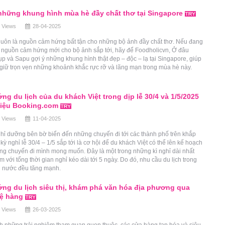
những khung hình mùa hè đầy chất thơ tại Singapore
 Views
28-04-2025
luôn là nguồn cảm hứng bất tận cho những bộ ảnh đầy chất thơ. Nếu đang
m nguồn cảm hứng mới cho bộ ảnh sắp tới, hãy để Foodholicvn, Ở đâu
p và Sapu gợi ý những khung hình thật đẹp – độc – lạ tại Singapore, giúp
giữ trọn vẹn những khoảnh khắc rực rỡ và lãng mạn trong mùa hè này.
ng du lịch của du khách Việt trong dịp lễ 30/4 và 1/5/2025
liệu Booking.com
 Views
11-04-2025
hỉ dưỡng bên bờ biển đến những chuyến đi tới các thành phố trên khắp
, kỳ nghỉ lễ 30/4 – 1/5 sắp tới là cơ hội để du khách Việt có thể lên kế hoạch
ng chuyến đi mình mong muốn. Đây là một trong những kì nghỉ dài nhất
m với tổng thời gian nghỉ kéo dài tới 5 ngày. Do đó, nhu cầu du lịch trong
i nước đều tăng mạnh.
ng du lịch siêu thị, khám phá văn hóa địa phương qua
kệ hàng
 Views
26-03-2025
h những trải nghiệm tham quan quen thuộc, các cửa hàng tạp hóa và siêu