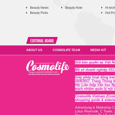
Beauty News
Beauty Note
Hi-tec
Beauty Picks
Hot Pr
Editorial Board
ABOUT US
COSMOLIFE TEAM
MEDIA KIT
Giữ bản quyền tại Việt 
Mã số doanh nghiệp 0313
Giấy phép hoạt động tra
16/8/2017. Trang Thông t
Hội Liên hiệp Văn học N
trách nhiệm quản lý nội
Cosmolife Vietnam
(Cosm
shopping guide & enterta
Advertising & Marketing C
Lotus Riverside, C Tower, 