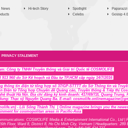
h News
Hi-tech Story
Spotlight
Paparazzi
oducts
Celebs
Gossip 4.
PRIVACY STALEMENT
Nam: Công ty TNHH Truyền thông và Giải trí Quốc tế COSMOLIFE
 913 960 do Sở Kế hoạch và Đầu tư TP.HCM cấp ngày 14/7/2016
ng thông tin điện tử tổng hợp số 37/GP-STTTT
do Sở Thông tin và Tr
uyề
in Điện tử Tổng hợp Chuyên đề Quảng cáo, Truyền thông & Tiếp thị Cosmo
ghệ thuật Hà Nội
. Địa chỉ đăng ký kinh doanh: 417/69/72L Quang Trung
 dung: Thạc sỹ Nguyễn Quang Ba. E-mail: cosmolife.onlinemagazine@gmai
olife.vn)
- Lối Sống Thành Thị |
Online magazine brings you the newest,
inment for cosmopolitan areas in Pacific-Asia
ommunications: COSMOLIFE Media & Entertainment International Co., Ltd | 
16th F
l
oor,
War
d 8,
District 8,
H
o Chi Minh City, Vietnam | Headquarters: 289