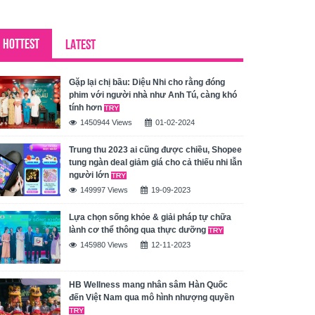
HOTTEST
LATEST
Gặp lại chị bầu: Diệu Nhi cho rằng đóng
phim với người nhà như Anh Tú, càng khó
tính hơn
1450944 Views
01-02-2024
Trung thu 2023 ai cũng được chiều, Shopee
tung ngàn deal giảm giá cho cả thiếu nhi lẫn
người lớn
149997 Views
19-09-2023
Lựa chọn sống khỏe & giải pháp tự chữa
lành cơ thể thông qua thực dưỡng
145980 Views
12-11-2023
HB Wellness mang nhân sâm Hàn Quốc
đến Việt Nam qua mô hình nhượng quyền