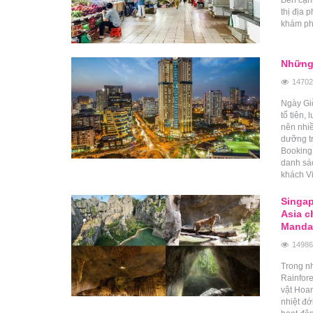
thị địa
khám ph
Những 
14702
Ngày Giỗ
tổ tiên,
nên nhiề
dưỡng t
Booking.
danh sác
khách V
Singap
Asia c
Manda
14986
Trong nh
Rainfore
vật Hoa
nhiệt đ