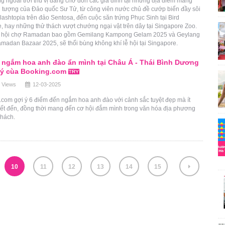
g ngoài trời thú vị đang chờ đón các gia đình tại những địa điểm mang
u tượng của Đảo quốc Sư Tử, từ công viên nước chủ đề cướp biển đầy sôi
ashtopia trên đảo Sentosa, đến cuộc săn trứng Phục Sinh tại Bird
, hay những thử thách vượt chướng ngại vật trên dây tại Singapore Zoo.
 hội chợ Ramadan bao gồm Gemilang Kampong Gelam 2025 và Geylang
madan Bazaar 2025, sẽ thổi bùng không khí lễ hội tại Singapore.
 ngắm hoa anh đào ẩn mình tại Châu Á - Thái Bình Dương
 ý cùa Booking.com
 Views
12-03-2025
com gợi ý 6 điểm đến ngắm hoa anh đào với cảnh sắc tuyệt đẹp mà ít
iết đến, đồng thời mang đến cơ hội đắm mình trong văn hóa địa phương
khách.
10
11
12
13
14
15