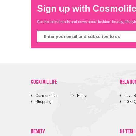
Sign up with Cosmolife
Get the latest trends and news about fashion, beauty, lifest
COCKTAIL LIFE
RELATIO
Cosmopolitan
Enjoy
Love R
Shopping
LGBT
BEAUTY
HI-TECH