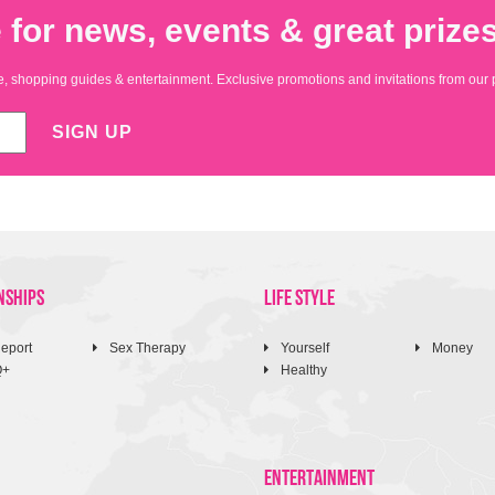
 for news, events & great prizes
yle, shopping guides & entertainment. Exclusive promotions and invitations from our 
SIGN UP
NSHIPS
LIFE STYLE
eport
Sex Therapy
Yourself
Money
Q+
Healthy
ENTERTAINMENT