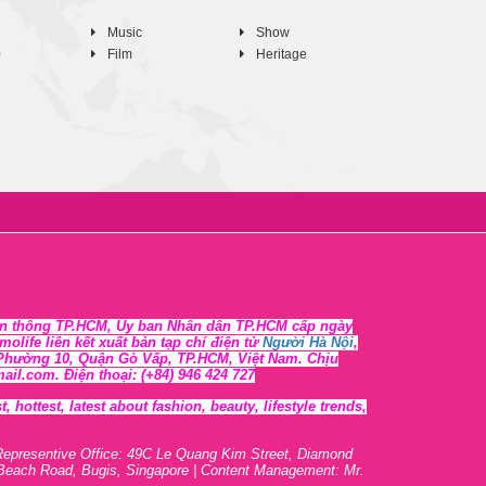
Music
Show
0
Film
Heritage
n thông TP.HCM, Ủy ban Nhân dân TP.HCM cấp ngày
life liên kết xuất bản tạp chí điện tử
Người Hà Nội
,
, Phường 10, Quận Gò Vấp, TP.HCM, Việt Nam. Chịu
l.com. Điện thoại: (+84) 946 424 727
 hottest, lates
t
about fashion, beauty, lifestyle trends,
Representive O
ffic
e: 49C Le Quang Kim Street, Diamond
 Beach Road, Bugis, Singapore | Content Management: Mr.