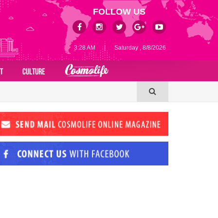
FOLLOW US
3:28 AM
|
Saturday , 8/8/2026
T
CULTURE