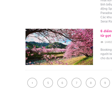
hoạt độn
tính biể
động Spl
Paradise
Các khu
Serai Ra
6 điểm
từ gợi
14482
Booking.
người b
cho du 
5
6
7
8
9