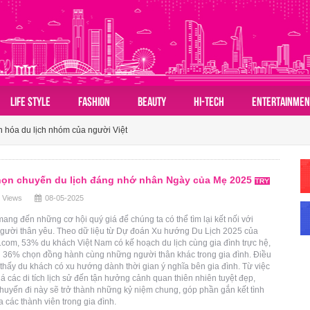
 đồ du lịch mùa hè châu Á nhờ sức hút ngày càng lan rộng
LIFE STYLE
FASHION
BEAUTY
HI-TECH
ENTERTAINMEN
ành tấm vé mở lối du lịch Việt
n hóa du lịch nhóm của người Việt
 đồ du lịch mùa hè châu Á nhờ sức hút ngày càng lan rộng
ọn chuyến du lịch đáng nhớ nhân Ngày của Mẹ 2025
ành tấm vé mở lối du lịch Việt
 Views
08-05-2025
mang đến những cơ hội quý giá để chúng ta có thể tìm lại kết nối với
gười thân yêu. Theo dữ liệu từ Dự đoán Xu hướng Du Lịch 2025 của
com, 53% du khách Việt Nam có kế hoạch du lịch cùng gia đình trực hệ,
hi 36% chọn đồng hành cùng những người thân khác trong gia đình. Điều
thấy du khách có xu hướng dành thời gian ý nghĩa bên gia đình. Từ việc
 các di tích lịch sử đến tận hưởng cảnh quan thiên nhiên tuyệt đẹp,
uyến đi này sẽ trở thành những kỷ niệm chung, góp phần gắn kết tình
 các thành viên trong gia đình.