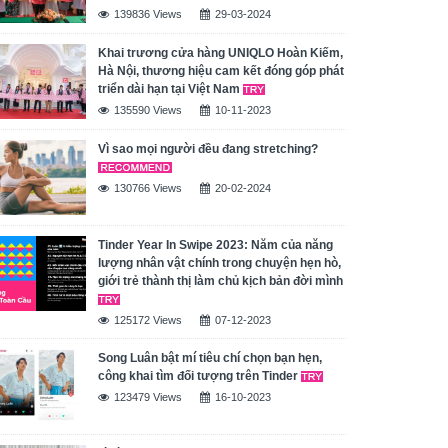
139836 Views
29-03-2024
Khai trương cửa hàng UNIQLO Hoàn Kiếm,
Hà Nội, thương hiệu cam kết đóng góp phát
triển dài hạn tại Việt Nam
135590 Views
10-11-2023
Vì sao mọi người đều đang stretching?
130766 Views
20-02-2024
Tinder Year In Swipe 2023: Năm của năng
lượng nhân vật chính trong chuyện hẹn hò,
giới trẻ thành thị làm chủ kịch bản đời mình
125172 Views
07-12-2023
Song Luân bật mí tiêu chí chọn bạn hẹn,
công khai tìm đối tượng trên Tinder
123479 Views
16-10-2023