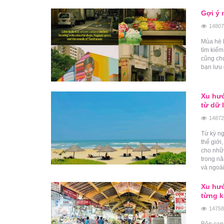
Gợi ý 
14807
Mùa hè 
tìm kiế
cũng chụ
bạn lưu 
Xu hướ
từ dữ 
14872
Từ kỳ ng
thế giới
cho nhữ
trong nă
và ngoà
Xu hướ
từng 
14758
Bên cạn